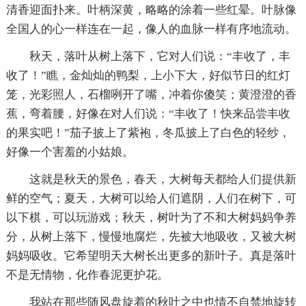
清香迎面扑来。叶柄深黄，略略的涂着一些红晕。叶脉像
全国人的心一样连在一起，像人的血脉一样有序地流动。
秋天，落叶从树上落下，它对人们说：“丰收了，丰
收了！”瞧，金灿灿的鸭梨，上小下大，好似节日的红灯
笼，光彩照人，石榴咧开了嘴，冲着你傻笑；黄澄澄的香
蕉，弯着腰，好像在对人们说：“丰收了！快来品尝丰收
的果实吧！”茄子披上了紫袍，冬瓜披上了白色的轻纱，
好像一个害羞的小姑娘。
这就是秋天的景色，春天，大树每天都给人们提供新
鲜的空气；夏天，大树可以给人们遮阴，人们在树下，可
以下棋，可以玩游戏；秋天，树叶为了不和大树妈妈争养
分，从树上落下，慢慢地腐烂，先被大地吸收，又被大树
妈妈吸收。它希望明天大树长出更多的新叶子。真是落叶
不是无情物，化作春泥更护花。
我站在那些随风盘旋着的秋叶之中也情不自禁地旋转