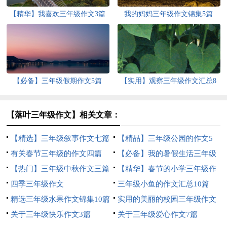
【精华】我喜欢三年级作文3篇
我的妈妈三年级作文锦集5篇
【必备】三年级假期作文5篇
【实用】观察三年级作文汇总8
篇
【落叶三年级作文】相关文章：
【精选】三年级叙事作文七篇
【精品】三年级公园的作文5
有关春节三年级的作文四篇
篇
【必备】我的暑假生活三年级
【热门】三年级中秋作文三篇
作文3篇
【精华】春节的小学三年级作
四季三年级作文
文3篇
三年级小鱼的作文汇总10篇
精选三年级水果作文锦集10篇
实用的美丽的校园三年级作文
关于三年级快乐作文3篇
300字4篇
关于三年级爱心作文7篇