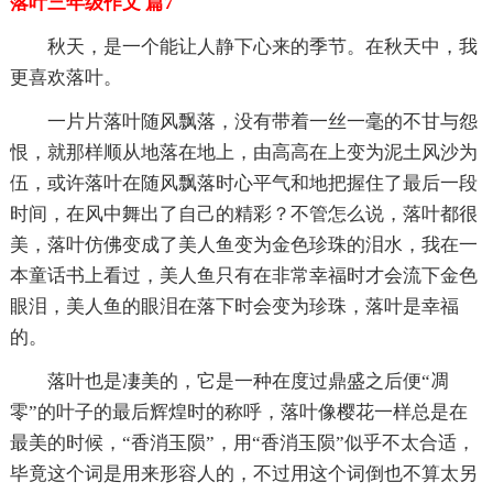
落叶三年级作文 篇7
秋天，是一个能让人静下心来的季节。在秋天中，我
更喜欢落叶。
一片片落叶随风飘落，没有带着一丝一毫的不甘与怨
恨，就那样顺从地落在地上，由高高在上变为泥土风沙为
伍，或许落叶在随风飘落时心平气和地把握住了最后一段
时间，在风中舞出了自己的精彩？不管怎么说，落叶都很
美，落叶仿佛变成了美人鱼变为金色珍珠的泪水，我在一
本童话书上看过，美人鱼只有在非常幸福时才会流下金色
眼泪，美人鱼的眼泪在落下时会变为珍珠，落叶是幸福
的。
落叶也是凄美的，它是一种在度过鼎盛之后便“凋
零”的叶子的最后辉煌时的称呼，落叶像樱花一样总是在
最美的时候，“香消玉陨”，用“香消玉陨”似乎不太合适，
毕竟这个词是用来形容人的，不过用这个词倒也不算太另