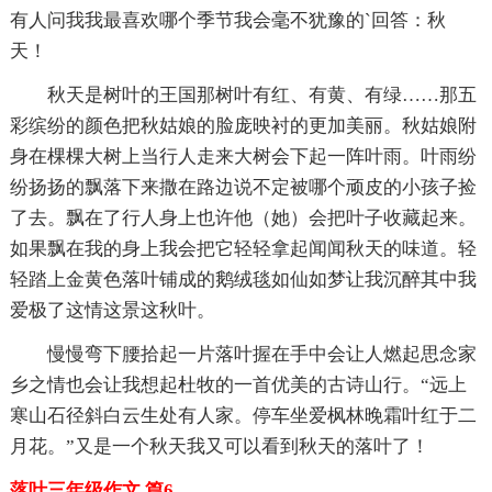
有人问我我最喜欢哪个季节我会毫不犹豫的`回答：秋
天！
秋天是树叶的王国那树叶有红、有黄、有绿……那五
彩缤纷的颜色把秋姑娘的脸庞映衬的更加美丽。秋姑娘附
身在棵棵大树上当行人走来大树会下起一阵叶雨。叶雨纷
纷扬扬的飘落下来撒在路边说不定被哪个顽皮的小孩子捡
了去。飘在了行人身上也许他（她）会把叶子收藏起来。
如果飘在我的身上我会把它轻轻拿起闻闻秋天的味道。轻
轻踏上金黄色落叶铺成的鹅绒毯如仙如梦让我沉醉其中我
爱极了这情这景这秋叶。
慢慢弯下腰拾起一片落叶握在手中会让人燃起思念家
乡之情也会让我想起杜牧的一首优美的古诗山行。“远上
寒山石径斜白云生处有人家。停车坐爱枫林晚霜叶红于二
月花。”又是一个秋天我又可以看到秋天的落叶了！
落叶三年级作文 篇6