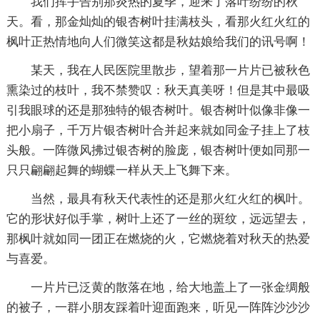
我们挥手告别那炎热的夏季，迎来了落叶纷纷的秋
天。看，那金灿灿的银杏树叶挂满枝头，看那火红火红的
枫叶正热情地向人们微笑这都是秋姑娘给我们的讯号啊！
某天，我在人民医院里散步，望着那一片片已被秋色
熏染过的枝叶，我不禁赞叹：秋天真美呀！但是其中最吸
引我眼球的还是那独特的银杏树叶。银杏树叶似像非像一
把小扇子，千万片银杏树叶合并起来就如同金子挂上了枝
头般。一阵微风拂过银杏树的脸庞，银杏树叶便如同那一
只只翩翩起舞的蝴蝶一样从天上飞舞下来。
当然，最具有秋天代表性的还是那火红火红的枫叶。
它的形状好似手掌，树叶上还了一丝的斑纹，远远望去，
那枫叶就如同一团正在燃烧的火，它燃烧着对秋天的热爱
与喜爱。
一片片已泛黄的散落在地，给大地盖上了一张金绸般
的被子，一群小朋友踩着叶迎面跑来，听见一阵阵沙沙沙