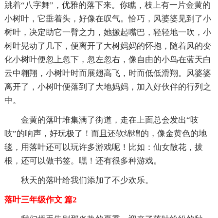
跳着“八字舞”，优雅的落下来。你瞧，枝上有一片金黄的
小树叶，它垂着头，好像在叹气。恰巧，风婆婆见到了小
树叶，决定助它一臂之力，她撅起嘴巴，轻轻地一吹，小
树叶晃动了几下，便离开了大树妈妈的怀抱，随着风的变
化小树叶便忽上忽下，忽左忽右，像自由的小鸟在蓝天白
云中翱翔，小树叶时而展翅高飞，时而低低滑翔。风婆婆
离开了，小树叶便落到了大地妈妈，加入好伙伴的行列之
中。
金黄的落叶堆集满了街道，走在上面总会发出“吱
吱”的响声，好玩极了！而且还软绵绵的，像金黄色的地
毯，用落叶还可以玩许多游戏呢！比如：仙女散花，拔
根，还可以做书签。嘿！还有很多种游戏。
秋天的落叶给我们添加了不少欢乐。
落叶三年级作文 篇2