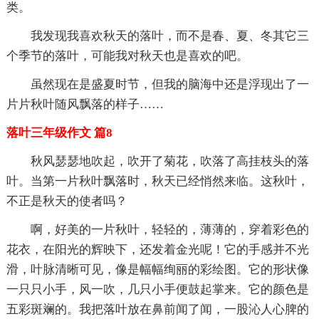
类。
我发现我喜欢秋天的落叶，而不是春、夏、冬其它三
个季节的落叶，可能我对秋天也是喜欢的吧。
虽然现在是盛夏时节，但我的脑海中还是浮现出了一
片片秋叶随风飘落的样子……
落叶三年级作文 篇8
秋风瑟瑟地吹起，吹开了菊花，吹落了高挂枝头的落
叶。当第一片秋叶飘落时，秋天已经悄然来临。这秋叶，
不正是秋天的使者吗？
啊，好美的一片秋叶，轻轻的，薄薄的，穿着彩色的
花衣，在阳光的辉映下，还发着金光呢！它的手感并不光
滑，叶脉清晰可见，像是幅幅绚丽的彩绘图。它的形状像
一只只小手，风一吹，几只小手便鼓起掌来。它的颜色是
五彩斑斓的。我把落叶放在鼻前闻了闻，一股沁人心脾的