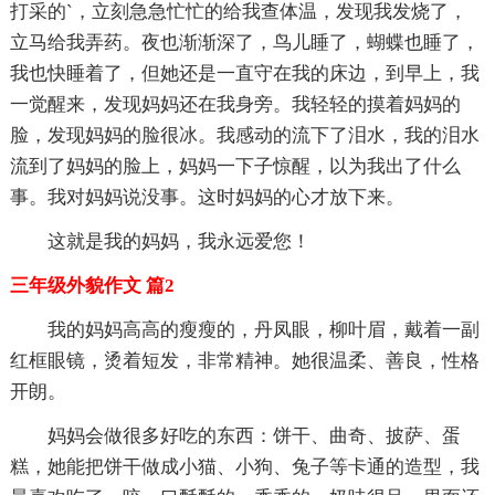
打采的`，立刻急急忙忙的给我查体温，发现我发烧了，
立马给我弄药。夜也渐渐深了，鸟儿睡了，蝴蝶也睡了，
我也快睡着了，但她还是一直守在我的床边，到早上，我
一觉醒来，发现妈妈还在我身旁。我轻轻的摸着妈妈的
脸，发现妈妈的脸很冰。我感动的流下了泪水，我的泪水
流到了妈妈的脸上，妈妈一下子惊醒，以为我出了什么
事。我对妈妈说没事。这时妈妈的心才放下来。
这就是我的妈妈，我永远爱您！
三年级外貌作文 篇2
我的妈妈高高的瘦瘦的，丹凤眼，柳叶眉，戴着一副
红框眼镜，烫着短发，非常精神。她很温柔、善良，性格
开朗。
妈妈会做很多好吃的东西：饼干、曲奇、披萨、蛋
糕，她能把饼干做成小猫、小狗、兔子等卡通的造型，我