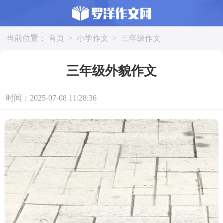
当前位置：
首页
>
小学作文
>
三年级作文
三年级外貌作文
时间：2025-07-08 11:28:36