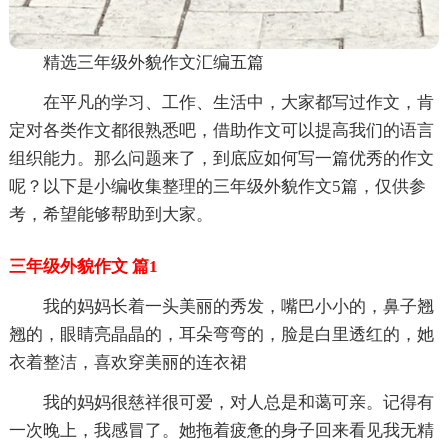
精选三年级外貌作文汇编五篇
在平凡的学习、工作、生活中，大家都写过作文，肯
定对各类作文都很熟悉吧，借助作文可以提高我们的语言
组织能力。那么问题来了，到底应如何写一篇优秀的作文
呢？以下是小编收集整理的三年级外貌作文5篇，仅供参
考，希望能够帮助到大家。
三年级外貌作文 篇1
我的妈妈长着一头美丽的秀发，嘴巴小小的，鼻子翘
翘的，眼睛亮晶晶的，耳朵弯弯的，脸是白里透红的，她
衣着整洁，喜欢穿美丽的连衣裙
我的妈妈很慈祥很可爱，对人总是和蔼可亲。记得有
一次晚上，我感冒了。她拖着疲惫的身子回来看见我无精