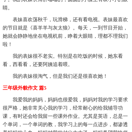
睛。
表妹喜欢荡秋千，玩滑梯，还有看电视。表妹最喜欢
的节目就是《喜羊羊与灰太狼》。每天，一到节目开始，
她就会静静地坐在电视机前，睁着大眼睛，理都不理我们
啦！
我的表妹很不老实。特别是在吃饭的时候，她东看
看，西看看，还要阿姨追着喂。
我的表妹很淘气，但是我们还是很喜欢她！
三年级外貌作文 篇5
我爱我的妈妈，妈妈也很爱我，妈妈对我的学习要求
很严格，她非常关心我的学习，经常耐心的给我辅导功
课，有时还会给我留一些课外作业。尤其是英语，总是一
个单词，一个单词的教，我学习上的每一点进步，都渗透