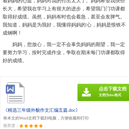
着妈妈的心血，妈妈对我的付出太大了。妈妈希望我快些
长大，希望我在学习上有很大的进步，希望我门门功课都
取得好成绩。虽然，妈妈有时也会着急，甚至会发脾气。
我知道，妈妈是为我好，我懂得妈妈的'心，妈妈是恨铁不
成钢啊！
妈妈，您放心，我一定不会辜负妈妈的期望，我一定
要努力学习，按时完成作业，争取在期末每门功课都取得
好的成绩。
点击下载文档
文档为doc格式
《精选三年级外貌作文汇编五篇.doc》
将本文的Word文档下载到电脑，方便收藏和打印
推荐度：