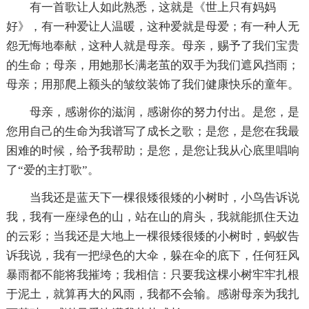
有一首歌让人如此熟悉，这就是《世上只有妈妈
好》，有一种爱让人温暖，这种爱就是母爱；有一种人无
怨无悔地奉献，这种人就是母亲。母亲，赐予了我们宝贵
的生命；母亲，用她那长满老茧的双手为我们遮风挡雨；
母亲；用那爬上额头的皱纹装饰了我们健康快乐的童年。
母亲，感谢你的滋润，感谢你的努力付出。是您，是
您用自己的生命为我谱写了成长之歌；是您，是您在我最
困难的时候，给予我帮助；是您，是您让我从心底里唱响
了“爱的主打歌”。
当我还是蓝天下一棵很矮很矮的小树时，小鸟告诉说
我，我有一座绿色的山，站在山的肩头，我就能抓住天边
的云彩；当我还是大地上一棵很矮很矮的小树时，蚂蚁告
诉我说，我有一把绿色的大伞，躲在伞的底下，任何狂风
暴雨都不能将我摧垮；我相信：只要我这棵小树牢牢扎根
于泥土，就算再大的风雨，我都不会输。感谢母亲为我扎