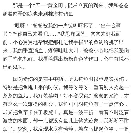
那是一个“五一”黄金周，随着立夏的到来，我和爸爸
趁着雨季的凉爽来到棉海村钓鱼。
“哎呀！”爸爸被我的一声惊叫吓坏了，“出什么事
啦？”“你自己来看吧……”我忍痛回答。爸爸来到我面
前，小心翼翼地帮我把那扎进我手指里的鱼钩给挑了出
来，我的手直淌血，疼得哇哇大叫，爸爸小心地把我受伤
的手指包扎好。我看着露出隐隐血色的伤口，心中有说不
出的滋味。
因为受伤的是右手中指，所以钓鱼时很容易被拉伤，
特别是把鱼甩上来的时候。我等呀等呀，望着别人拎起一
条条的鱼儿，我好羡慕啊！好不容易得到爸爸的允许，才
有这么一次难得的机会，我也刚刚对钓鱼有了一点信心，
却又把鱼竿卡在了板凳上。真是一波三折！看着不时泛着
波纹的水面，却一点都没有鱼儿上钩的迹象，我渐渐不耐
烦了。突然，我发现水底有动静，就立马提起鱼竿，一眨