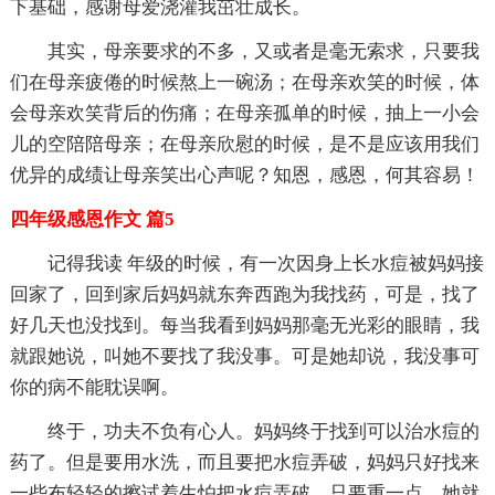
下基础，感谢母爱浇灌我茁壮成长。
其实，母亲要求的不多，又或者是毫无索求，只要我
们在母亲疲倦的时候熬上一碗汤；在母亲欢笑的时候，体
会母亲欢笑背后的伤痛；在母亲孤单的时候，抽上一小会
儿的空陪陪母亲；在母亲欣慰的时候，是不是应该用我们
优异的成绩让母亲笑出心声呢？知恩，感恩，何其容易！
四年级感恩作文 篇5
记得我读 年级的时候，有一次因身上长水痘被妈妈接
回家了，回到家后妈妈就东奔西跑为我找药，可是，找了
好几天也没找到。每当我看到妈妈那毫无光彩的眼睛，我
就跟她说，叫她不要找了我没事。可是她却说，我没事可
你的病不能耽误啊。
终于，功夫不负有心人。妈妈终于找到可以治水痘的
药了。但是要用水洗，而且要把水痘弄破，妈妈只好找来
一些布轻轻的擦试着生怕把水痘弄破，只要重一点，她就