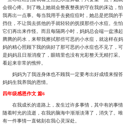
会很心疼。到了晚上她就会整夜整夜的守在我的床边，怕
我再出一点事。每当我用手去挠痘痘时，她总是把我的手
挡住，不让我去抓他的手就轻轻的抚摸那些小水痘。生怕
它们再出来作怪。而且每隔两小时，妈妈总会端一盆沸起
腾腾的药水，来帮我擦拭那些可恶的小水痘，就这样在妈
妈的精心照顾下我的病好了那可恶的小水痘也不见了，可
是妈妈且日渐消瘦了，眼睛里也没有光彩整天无精打采。
看起来非常的憔悴。
妈妈为了我连身体也不顾我一定要考出好成绩来报答
妈妈生我养我的恩情。
四年级感恩作文 篇6
在我成长的道路上，发生过许多事情，其中有的事情
随着时光的流逝，在我的脑海中渐渐淡薄了，消失了。唯
有一件事情一直铭刻在我心灵深处。