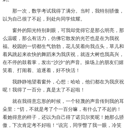
那一次，数学考试我得了满分。当时，我特别骄傲，
以为自己很了不起，到处向同学炫耀。
窗外的阳光特别刺眼，可我却觉得它是那么明亮，那
么温暖，那么有活力，仿佛它散发的光芒也是在为我祝
福。校园的一切都生气勃勃，花儿笑着向我点头，草儿和
着风跳起来欢快的舞蹈来为我庆祝，就连大树也我高兴，
在不停的鼓着掌，发出“沙沙”的声音。操场上的朋友们嬉
笑着、打闹着、追逐着，好不快活！
我静静地望着窗外，心想：哈哈，他们都在为我庆祝
呢！我得了一百分，真是太了不起啦！
就在我得意忘形的时候，一个轻蔑的声音传到我的耳
朵里：“切，不就是考了个一百分嘛，有什么了不起的！
看她得意的样子，还以为自己得了诺贝尔奖呢！她那么骄
傲，下次肯定考不好啦！”说完，同学瞥了我一眼，冷笑