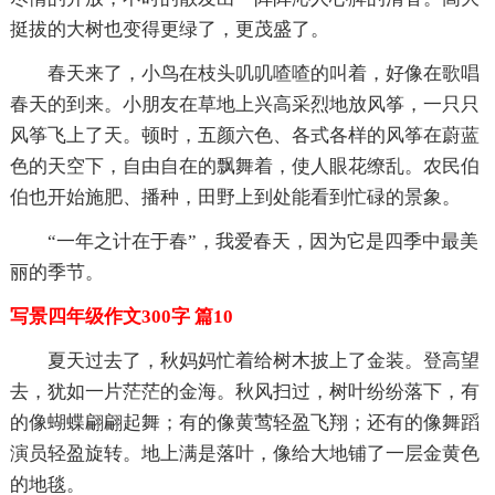
挺拔的大树也变得更绿了，更茂盛了。
春天来了，小鸟在枝头叽叽喳喳的叫着，好像在歌唱
春天的到来。小朋友在草地上兴高采烈地放风筝，一只只
风筝飞上了天。顿时，五颜六色、各式各样的风筝在蔚蓝
色的天空下，自由自在的飘舞着，使人眼花缭乱。农民伯
伯也开始施肥、播种，田野上到处能看到忙碌的景象。
“一年之计在于春”，我爱春天，因为它是四季中最美
丽的季节。
写景四年级作文300字 篇10
夏天过去了，秋妈妈忙着给树木披上了金装。登高望
去，犹如一片茫茫的金海。秋风扫过，树叶纷纷落下，有
的像蝴蝶翩翩起舞；有的像黄莺轻盈飞翔；还有的像舞蹈
演员轻盈旋转。地上满是落叶，像给大地铺了一层金黄色
的地毯。