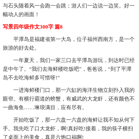
与石头随着风一会跑一会跳；游人们一边说一边笑。好一
幅动人的画面！
写景四年级作文300字 篇8
平潭岛是福建省第一大岛，位子福州西南方，是一个
旅游的好去处。
一年夏天，我们一家三口去平潭岛游玩，到达时已经
是中午了。“我们去海鲜楼吃饭吧”，爸爸说，“到了平潭
岛不去吃海鲜多可惜呀!”
一进海鲜楼门口，那一六缸的海洋生物立刻扑入我的
眼帘。有横行霸道的螃蟹，有威武的大龙虾，还有颜色不
一曲海鱼……琳琅满目，应有尽有。
开始吃饭了，那一六盘一六盘的海鲜让我不知从何下
手。我先吃了口大龙虾，啊!真好吃!接着，我的筷子横扫
了桌面上的美食，真是六饱口福啊!