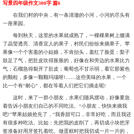
写景四年级作文300字 篇6
在我们村的中央，有一条清澈的小河，小河的尽头有
一座果园。
每到秋天，这里的水果就成熟了，一棵棵果树上缀满
了晶莹透亮、清香宜人的果子，村民们纷纷来摘果子。苹
果像一个个害羞的小姑娘，不肯抬头，羞红了脸蛋；梨子
鼓足了气，把肚皮吹得胀胀的，好像在和旁边的水果比力
气；石榴急得裂开了肚皮；葡萄也不甘示弱，看它那紫色
的颗粒，多像一颗颗玛瑙呀!……这些美味的水果，一个
比一个有“耐心”，都在等着人们把它们摘走呢!
这时，来了一群小朋友，水果们随风摆动，好像要急
着告诉小朋友们自己的不同吃法。“小朋友，快快来摘我
吧!”苹果姑娘抢先了，“我香甜可口，非常好吃，而且我还
有很多种吃法。比如：先把我的皮削了，再切成小块把牙
签准备好用牙签扎着吃。做蛋糕时把我切成一片一片的，