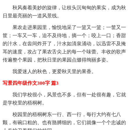
秋风奏着美妙的旋律，让枝头沉甸甸的果实，成为秋
日里最亮丽的一道风景线。
果农走进果园里，愉悦地采了一篮又一篮；一筐又一
筐；一车又一车，迫不及待地，摘一个；咬上一口；香甜
的汁水，在齿间炸开了，汁水如清泉涌动，以迅雷不及掩
耳的速度，攻占了果农舌尖上的每一个味蕾。丰收的歌声
传遍整个果园，把秋日里的果园点缀得绚丽多姿。
我爱迷人的秋色，更爱秋天里的果香。
写景四年级作文300字 篇3
我们学校很小，风景也不多，但有一处很有趣，它就
是学校里的梧桐树。
校园里的梧桐树东一行、西一行，每行大约有七八
颗，有碗口粗的、也有胳膊细的，它们就像一个个忠诚的