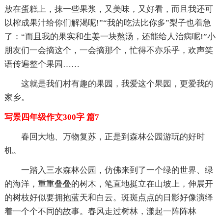
放在蛋糕上，抹一些果浆，又美味，又好看，而且我还可
以榨成果汁给你们解渴呢!”“我的吃法比你多”梨子也着急
了：“而且我的果实和生姜一块熬汤，还能给人治病呢!”小
朋友们一会摘这个，一会摘那个，忙得不亦乐乎，欢声笑
语传遍整个果园……
这就是我们村有趣的果园，我爱这个果园，更爱我的
家乡。
写景四年级作文300字 篇7
春回大地、万物复苏，正是到森林公园游玩的好时
机。
一踏入三水森林公园，仿佛来到了一个绿的世界、绿
的海洋，重重叠叠的树木，笔直地挺立在山坡上，伸展开
的树枝好似要拥抱蓝天和白云。斑斑点点的日影好像演绎
着一个个不同的故事。春风走过树林，漾起一阵阵林