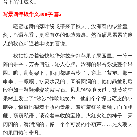
育下茁壮成长。
写景四年级作文300字 篇2
翩翩起舞的落叶纷飞带来了秋天，没有春的绿意盎
然，鸟语花香，更没有冬的银装素裹。然而硕果累累的迷
人的秋色却透着丰收的喜悦。
秋姑娘踏着轻快地华尔兹来到苹果了果园里。一阵一
阵的果香，芳香四溢，沁人心脾。浓郁的果香弥漫整个果
园。瞧，葡萄架下，他们都嚷着冷了，穿上了紫袍。那一
串串，一颗颗，水灵水灵的，圆润圆润的，他们晶莹剔透
般宛如一颗颗璀璨的紫宝石。风儿轻轻地吹过，繁茂的苹
果树上发出了“沙沙”作响地笑声，他们个个探出顽皮的小
脑袋，惊奇地望着丰收的景象。羞红羞红的脸颊，面面相
觑，窃窃私语，谈论着丰收的宝物。火红火红的柿子，亮
闪闪的，滑溜溜的，像一个个可爱的小葫芦……热火朝天
的果园热闹非凡。