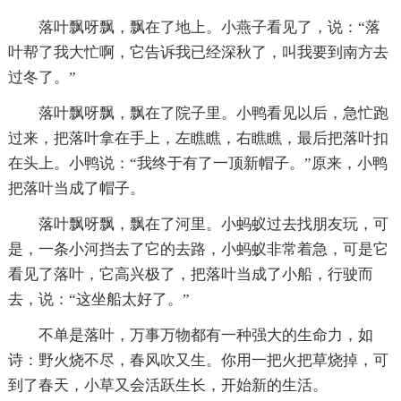
落叶飘呀飘，飘在了地上。小燕子看见了，说：“落
叶帮了我大忙啊，它告诉我已经深秋了，叫我要到南方去
过冬了。”
落叶飘呀飘，飘在了院子里。小鸭看见以后，急忙跑
过来，把落叶拿在手上，左瞧瞧，右瞧瞧，最后把落叶扣
在头上。小鸭说：“我终于有了一顶新帽子。”原来，小鸭
把落叶当成了帽子。
落叶飘呀飘，飘在了河里。小蚂蚁过去找朋友玩，可
是，一条小河挡去了它的去路，小蚂蚁非常着急，可是它
看见了落叶，它高兴极了，把落叶当成了小船，行驶而
去，说：“这坐船太好了。”
不单是落叶，万事万物都有一种强大的生命力，如
诗：野火烧不尽，春风吹又生。你用一把火把草烧掉，可
到了春天，小草又会活跃生长，开始新的生活。