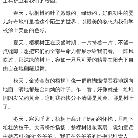
士兵护卫着我们的校园。
春天，梧桐树的叶子嫩嫩的、绿绿的，好似初生的婴
儿好奇地打量着这个陌生的世界，以最美的姿态为我们学
校涂上美丽的色彩。
夏天，梧桐树正在茂盛时期，一片挤着一片，不留一
点缝隙，想把它们的全部生命力都展示给我们看。一阵风
吹过，那深绿的树叶，宛如一只只可爱的精灵在阳光下自
由自在地翩翩起舞。
秋天，金黄金黄的梧桐叶像一群群蝴蝶慢吞吞地飘向
地面，满地都是金灿灿的叶子。乍一看，好像就是一堆堆
闪闪发光的黄金，这时我都快分不清哪是黄金、哪是树叶
了。
冬天，寒风呼啸，梧桐叶离开了妈妈的怀抱，只剩下
粗壮的枝干。大雪纷纷扬扬，整棵树银妆素裹，犹如童话
中憨态可掬的“冬爷爷”。我们在冬爷爷的怀抱里堆雪人、