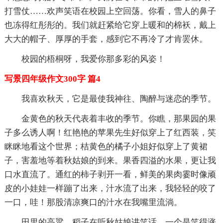
打雪仗……欢声笑语在校园上空回荡。你看，雪人的鼻子
也冻得红彤彤的。我们就赶紧给它穿上暖和的棉袄，戴上
大大的帽子、厚厚的手套，感到它不再冷了才肯罢休。
校园的梧桐呀，我爱你那多彩的风姿！
写景四年级作文300字 篇4
我喜欢秋天，它是最使我神往、陶醉与迷恋的季节。
金黄色的秋天代表着丰收的季节。你瞧，那果园的果
子多么诱人啊！红艳艳的苹果先生好似穿上了红西装，笑
眯眯地看这个世界；桔黄色的橘子小姐好似穿上了黄裙
子，害羞地等着秋姑娘的到来。果香四溢的水果，更让我
口水直流了。通红的柿子剥开一看，鲜美的果肉霎时像顽
皮的小娃娃一样蹦了出来，汁水流了出来，我轻轻的咬了
一口，哇！那股清凉爽口的汁水在我嘴里流淌。
田里的高粱、稻子在听秋姑娘讲笑话，一个是笑得涨