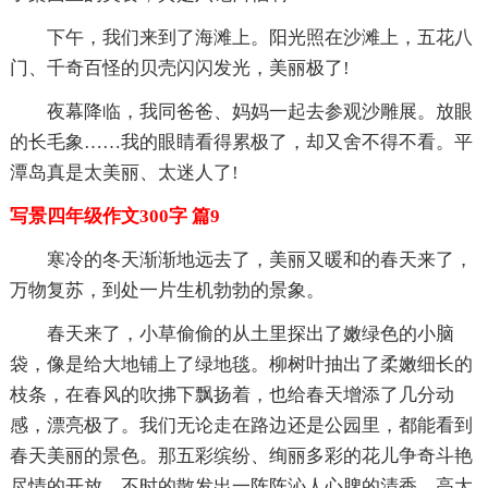
下午，我们来到了海滩上。阳光照在沙滩上，五花八
门、千奇百怪的贝壳闪闪发光，美丽极了!
夜幕降临，我同爸爸、妈妈一起去参观沙雕展。放眼
的长毛象……我的眼睛看得累极了，却又舍不得不看。平
潭岛真是太美丽、太迷人了!
写景四年级作文300字 篇9
寒冷的冬天渐渐地远去了，美丽又暖和的春天来了，
万物复苏，到处一片生机勃勃的景象。
春天来了，小草偷偷的从土里探出了嫩绿色的小脑
袋，像是给大地铺上了绿地毯。柳树叶抽出了柔嫩细长的
枝条，在春风的吹拂下飘扬着，也给春天增添了几分动
感，漂亮极了。我们无论走在路边还是公园里，都能看到
春天美丽的景色。那五彩缤纷、绚丽多彩的花儿争奇斗艳
尽情的开放，不时的散发出一阵阵沁人心脾的清香。高大