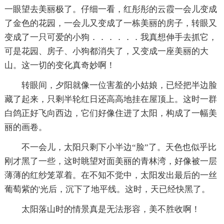
一眼望去美丽极了。仔细一看，红彤彤的云霞一会儿变成
了金色的花园，一会儿又变成了一栋美丽的房子，转眼又
变成了一只可爱的小狗．．．．．．我真想伸手去抓它，
可是花园、房子、小狗都消失了，又变成一座美丽的大
山。这一切的变化真奇妙啊！
转眼间，夕阳就像一位害羞的小姑娘，已经把半边脸
藏了起来，只剩半轮红日还高高地挂在屋顶上。这时一群
白鸽正好飞向西边，它们好像住进了太阳，构成了一幅美
丽的画卷。
不一会儿，太阳只剩下小半边“脸”了。天色也似乎比
刚才黑了一些，这时眺望对面美丽的青林湾，好像被一层
薄薄的红纱笼罩着。在不知不觉中，太阳发出最后的一丝
葡萄紫的'光后，沉下了地平线。这时，天已经快黑了。
太阳落山时的情景真是无法形容，美不胜收啊！