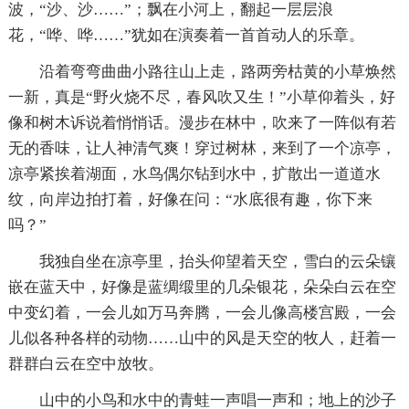
波，“沙、沙……”；飘在小河上，翻起一层层浪
花，“哗、哗……”犹如在演奏着一首首动人的乐章。
沿着弯弯曲曲小路往山上走，路两旁枯黄的小草焕然
一新，真是“野火烧不尽，春风吹又生！”小草仰着头，好
像和树木诉说着悄悄话。漫步在林中，吹来了一阵似有若
无的香味，让人神清气爽！穿过树林，来到了一个凉亭，
凉亭紧挨着湖面，水鸟偶尔钻到水中，扩散出一道道水
纹，向岸边拍打着，好像在问：“水底很有趣，你下来
吗？”
我独自坐在凉亭里，抬头仰望着天空，雪白的云朵镶
嵌在蓝天中，好像是蓝绸缎里的几朵银花，朵朵白云在空
中变幻着，一会儿如万马奔腾，一会儿像高楼宫殿，一会
儿似各种各样的动物……山中的风是天空的牧人，赶着一
群群白云在空中放牧。
山中的小鸟和水中的青蛙一声唱一声和；地上的沙子