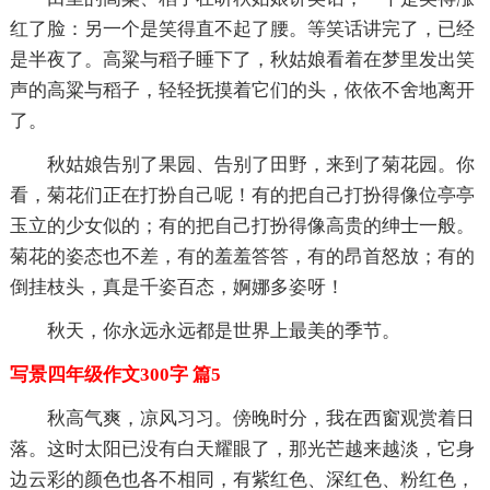
红了脸：另一个是笑得直不起了腰。等笑话讲完了，已经
是半夜了。高粱与稻子睡下了，秋姑娘看着在梦里发出笑
声的高粱与稻子，轻轻抚摸着它们的头，依依不舍地离开
了。
秋姑娘告别了果园、告别了田野，来到了菊花园。你
看，菊花们正在打扮自己呢！有的把自己打扮得像位亭亭
玉立的少女似的；有的把自己打扮得像高贵的绅士一般。
菊花的姿态也不差，有的羞羞答答，有的昂首怒放；有的
倒挂枝头，真是千姿百态，婀娜多姿呀！
秋天，你永远永远都是世界上最美的季节。
写景四年级作文300字 篇5
秋高气爽，凉风习习。傍晚时分，我在西窗观赏着日
落。这时太阳已没有白天耀眼了，那光芒越来越淡，它身
边云彩的颜色也各不相同，有紫红色、深红色、粉红色，