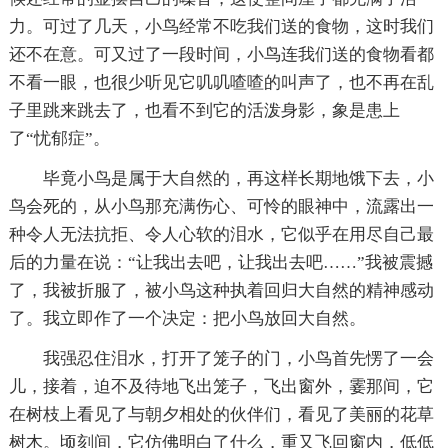
力。可过了几天，小鸟经常不吃我们送的食物，这时我们
还不在意。可又过了一段时间，小鸟连我们送的食物看都
不看一眼，也很少听见它叽叽喳喳的叫声了，也不再在乱
子里跳来跳去了，也看不到它的活泼身影，象是患上
了“忧郁症”。
毕竟小鸟是属于大自然的，再这样长期地饿下去，小
鸟会死的，从小鸟那充满伤心、可怜的眼神中，流露出一
种令人无法抗拒、令人心软的泪水，它似乎在用尽自己最
后的力量在说：“让我出去吧，让我出去吧……”我被震撼
了，我被折服了，被小鸟这种执着回归大自然的精神感动
了。我立即作了一个决定：把小鸟放回大自然。
我强忍住泪水，打开了笼子的门，小鸟首先愣了一会
儿，接着，迫不及待地飞出笼子，飞出窗外，霎那间，它
在树枝上看见了与朝夕相处的伙伴们，看见了美丽的花草
树木。顷刻间，它仿佛明白了什么，重又飞回窗内，低低