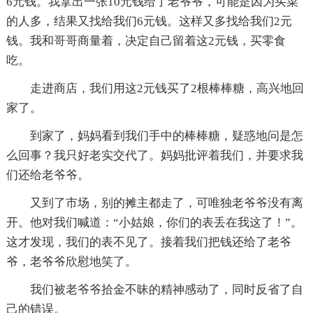
6元钱。我拿出一张10元钱给了老爷爷，可能是因为买菜
的人多，结果又找给我们6元钱。这样又多找给我们2元
钱。我和哥哥商量着，决定自己留着这2元钱，买零食
吃。
走进商店，我们用这2元钱买了2根棒棒糖，高兴地回
家了。
到家了，妈妈看到我们手中的棒棒糖，疑惑地问是怎
么回事？我只好老实交代了。妈妈批评着我们，并要求我
们还给老爷爷。
又到了市场，别的摊主都走了，可唯独老爷爷没有离
开。他对我们喊道：“小姑娘，你们的表丢在我这了！”。
这才发现，我们的表不见了。接着我们把钱还给了老爷
爷，老爷爷欣慰地笑了。
我们被老爷爷拾金不昧的精神感动了，同时反省了自
己的错误。