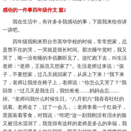
感动的一件事四年级作文 篇2
我在生活中，有许多令我感动的事，下面我来给你讲
一讲吧。
四年级我刚来邢台市英华学校的时候，常常想家，总
是禁不住的哭，一哭就是很长时间。那次睡午觉时，我又
哭了，唯一没有睡的丰佰鹏听见了。连忙跑下去，叫生活
老师：“老师，王振浩又想家了”。生活老师过来说：“孩
子，不要想家，过几天就回家了，从床上下来！”我下来
了，老师让我坐在椅子上，老师说：“你怎么又哭了？”我
回答：“过几天是我生日，我怕爸爸……妈妈会忘……
掉。”老师问我什么时候生日。“八月初六”我吞吞吐吐的
说着。老师走了，过了一会儿，；老师拿着一个红袋子，
里面装着零食，对我说：“吃吧”这一刻我刚没有泪水的脸
又被泪水湿润了，我觉得有这样的老师是多么的幸福，我