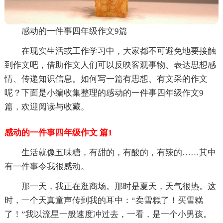
感动的一件事四年级作文9篇
在现实生活或工作学习中，大家都不可避免地要接触
到作文吧，借助作文人们可以反映客观事物、表达思想感
情、传递知识信息。如何写一篇有思想、有文采的作文
呢？下面是小编收集整理的感动的一件事四年级作文9
篇，欢迎阅读与收藏。
感动的一件事四年级作文 篇1
生活就像五味糖，有甜的，有酸的，有辣的……其中
有一件事令我很感动。
那一天，我正在逛商场。那时是夏天，天气很热。这
时，一个天真童声传到我的耳中：“卖雪糕了！买雪糕
了！”我以流星一般速度冲过去，一看，是一个小男孩。