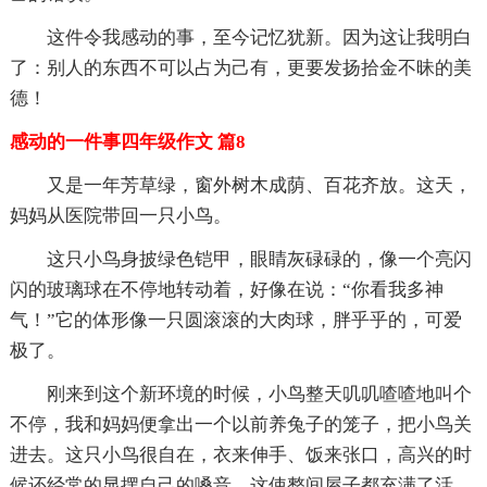
这件令我感动的事，至今记忆犹新。因为这让我明白
了：别人的东西不可以占为己有，更要发扬拾金不昧的美
德！
感动的一件事四年级作文 篇8
又是一年芳草绿，窗外树木成荫、百花齐放。这天，
妈妈从医院带回一只小鸟。
这只小鸟身披绿色铠甲，眼睛灰碌碌的，像一个亮闪
闪的玻璃球在不停地转动着，好像在说：“你看我多神
气！”它的体形像一只圆滚滚的大肉球，胖乎乎的，可爱
极了。
刚来到这个新环境的时候，小鸟整天叽叽喳喳地叫个
不停，我和妈妈便拿出一个以前养兔子的笼子，把小鸟关
进去。这只小鸟很自在，衣来伸手、饭来张口，高兴的时
候还经常的显摆自己的嗓音，这使整间屋子都充满了活