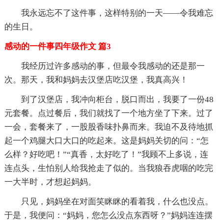
我永远忘不了这件事，这样特别的一天——令我难忘
的生日。
感动的一件事四年级作文 篇3
我经历过许多感动的事，但最令我感动的还是那一
次。那天，我和妈妈去汉堡店吃汉堡，我真高兴！
到了汉堡店，我冲向柜台，脱口而出，我要了一份48
元套餐。点过餐后，我们就找了一个地方坐了下来。过了
一会，套餐来了，一股股香味扑鼻而来。我迫不及待地抓
起一个鸡腿大口大口的吃起来。这是妈妈关切的问：“怎
么样？好吃吧！”“真香，太好吃了！”我顾不上多说，连
连点头，生怕别人给我抢走了似的。当我狼吞虎咽的吃完
一大半时，才想起妈妈。
只见，妈妈坐在对面笑眯眯的看着我，什么也没点。
于是，我便问：“妈妈，您怎么没点东西呀？”妈妈连连摆