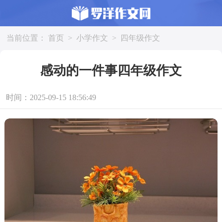
当前位置：
首页
>
小学作文
>
四年级作文
感动的一件事四年级作文
时间：2025-09-15 18:56:49