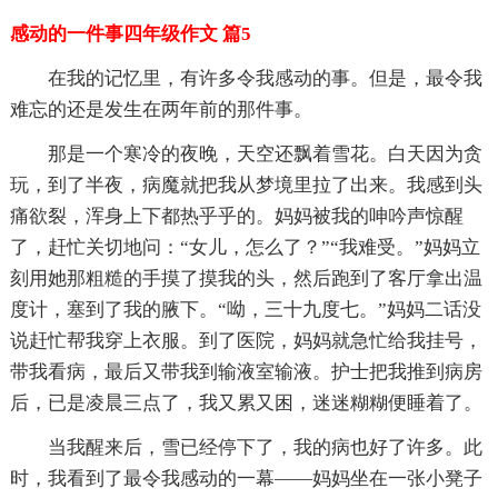
感动的一件事四年级作文 篇5
在我的记忆里，有许多令我感动的事。但是，最令我
难忘的还是发生在两年前的那件事。
那是一个寒冷的夜晚，天空还飘着雪花。白天因为贪
玩，到了半夜，病魔就把我从梦境里拉了出来。我感到头
痛欲裂，浑身上下都热乎乎的。妈妈被我的呻吟声惊醒
了，赶忙关切地问：“女儿，怎么了？”“我难受。”妈妈立
刻用她那粗糙的手摸了摸我的头，然后跑到了客厅拿出温
度计，塞到了我的腋下。“呦，三十九度七。”妈妈二话没
说赶忙帮我穿上衣服。到了医院，妈妈就急忙给我挂号，
带我看病，最后又带我到输液室输液。护士把我推到病房
后，已是凌晨三点了，我又累又困，迷迷糊糊便睡着了。
当我醒来后，雪已经停下了，我的病也好了许多。此
时，我看到了最令我感动的一幕——妈妈坐在一张小凳子