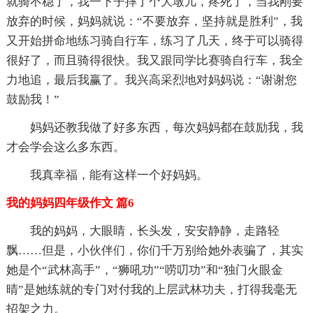
就骑不稳了，我一下子摔了个大墩儿，疼死了，当我刚要
放弃的时候，妈妈就说：“不要放弃，坚持就是胜利”，我
又开始拼命地练习骑自行车，练习了几天，终于可以骑得
很好了，而且骑得很快。我又跟同学比赛骑自行车，我全
力地追，最后我赢了。我兴高采烈地对妈妈说：“谢谢您
鼓励我！”
妈妈还教我做了好多东西，每次妈妈都在鼓励我，我
才会学会这么多东西。
我真幸福，能有这样一个好妈妈。
我的妈妈四年级作文 篇6
我的妈妈，大眼睛，长头发，安安静静，走路轻
飘……但是，小伙伴们，你们千万别给她外表骗了，其实
她是个“武林高手”，“狮吼功”“唠叨功”和“独门火眼金
晴”是她练就的专门对付我的上层武林功夫，打得我毫无
招架之力。