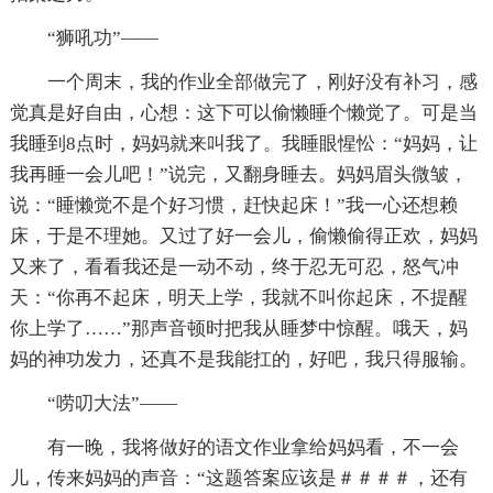
“狮吼功”——
一个周末，我的作业全部做完了，刚好没有补习，感
觉真是好自由，心想：这下可以偷懒睡个懒觉了。可是当
我睡到8点时，妈妈就来叫我了。我睡眼惺忪：“妈妈，让
我再睡一会儿吧！”说完，又翻身睡去。妈妈眉头微皱，
说：“睡懒觉不是个好习惯，赶快起床！”我一心还想赖
床，于是不理她。又过了好一会儿，偷懒偷得正欢，妈妈
又来了，看看我还是一动不动，终于忍无可忍，怒气冲
天：“你再不起床，明天上学，我就不叫你起床，不提醒
你上学了……”那声音顿时把我从睡梦中惊醒。哦天，妈
妈的神功发力，还真不是我能扛的，好吧，我只得服输。
“唠叨大法”——
有一晚，我将做好的语文作业拿给妈妈看，不一会
儿，传来妈妈的声音：“这题答案应该是＃＃＃＃，还有