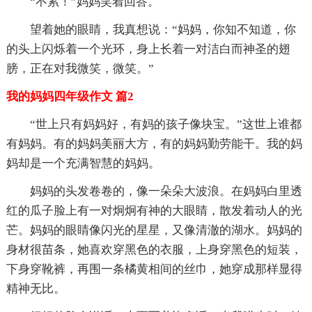
“不累！”妈妈笑着回答。
望着她的眼睛，我真想说：“妈妈，你知不知道，你
的头上闪烁着一个光环，身上长着一对洁白而神圣的翅
膀，正在对我微笑，微笑。”
我的妈妈四年级作文 篇2
“世上只有妈妈好，有妈的孩子像块宝。”这世上谁都
有妈妈。有的妈妈美丽大方，有的妈妈勤劳能干。我的妈
妈却是一个充满智慧的妈妈。
妈妈的头发卷卷的，像一朵朵大波浪。在妈妈白里透
红的瓜子脸上有一对炯炯有神的大眼睛，散发着动人的光
芒。妈妈的眼睛像闪光的星星，又像清澈的湖水。妈妈的
身材很苗条，她喜欢穿黑色的衣服，上身穿黑色的短装，
下身穿靴裤，再围一条橘黄相间的丝巾，她穿成那样显得
精神无比。