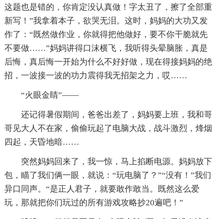
这题也是错的，你肯定没认真做！字太丑了，擦了全部重
新写！”我拿着本子，欲哭无泪。这时，妈妈的大功又发
作了：“既然做作业，你就得把他做好，要不你干脆就先
不要做……”妈妈讲得口沫横飞，我听得头晕脑胀，真是
后悔，真后悔一开始为什么不好好做，现在得接妈妈的绝
招，一波接一波的功力震得我无招架之力，哎……
“火眼金睛”——
还记得暑假期间，爸爸出差了，妈妈要上班，我和哥
哥见大人不在家，偷偷玩起了电脑大战，战斗激烈，烽烟
四起，天昏地暗……
突然妈妈回来了，我一惊，马上掐断电源。妈妈放下
包，瞄了我们俩一眼，就说：“玩电脑了？”“没有！”我们
异口同声。“是正人君子，就要敢作敢当。既然这么爱
玩，那就把你们玩过的所有游戏攻略抄20遍吧！”