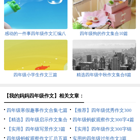
感动的一件事四年级作文汇编八
四年级狗的作文集合10篇
篇
四年级小学生作文三篇
精选四年级中秋作文集合8篇
【我的妈妈四年级作文】相关文章：
四年级寒假趣事作文合集七篇
【推荐】四年级优秀作文300
【精选】四年级启示作文集合
字汇编9篇
四年级蚂蚁观察作文300字4篇
8篇
【实用】四年级写景作文3篇
【实用】四年级作文300字锦
四年级蚂蚁观察作文汇总五篇
集5篇
实用的四年级过年作文3篇