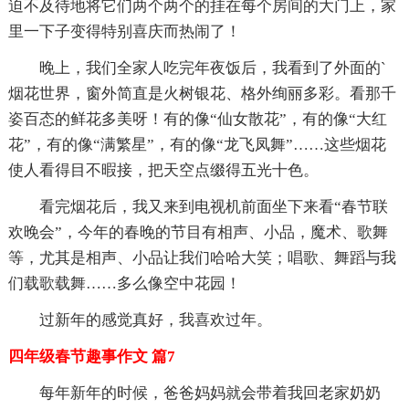
迫不及待地将它们两个两个的挂在每个房间的大门上，家
里一下子变得特别喜庆而热闹了！
晚上，我们全家人吃完年夜饭后，我看到了外面的`
烟花世界，窗外简直是火树银花、格外绚丽多彩。看那千
姿百态的鲜花多美呀！有的像“仙女散花”，有的像“大红
花”，有的像“满繁星”，有的像“龙飞凤舞”……这些烟花
使人看得目不暇接，把天空点缀得五光十色。
看完烟花后，我又来到电视机前面坐下来看“春节联
欢晚会”，今年的春晚的节目有相声、小品，魔术、歌舞
等，尤其是相声、小品让我们哈哈大笑；唱歌、舞蹈与我
们载歌载舞……多么像空中花园！
过新年的感觉真好，我喜欢过年。
四年级春节趣事作文 篇7
每年新年的时候，爸爸妈妈就会带着我回老家奶奶