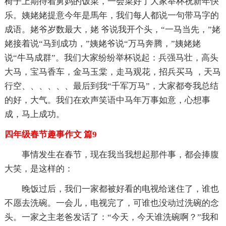
椅子上期待着舅妈的饭菜，一会菜好了大家举杯祝新年快
乐。姨姥姥提意今年是馬年，我们每人都说一句带马字的
成语。姥爷岁数最大，姥 爷说我开个头，“一马当先，”姥
姥接着说“马到成功，”姨姥爷说“万马奔腾，”姨姥姥
说“牛马成群”。我们大家纷纷举杯说起：兵强马壮，高头
大马，宝马香车，金马玉棠，走马观花，招兵买马 ，天马
行空、、、、、、最后到我“千军万马”，大家都夸我总结
的好，大气。我们在欢声笑语中马年万事如意，心想事
成，马上成功。
四年级春节趣事作文 篇9
事情发生在春节，现在我当我想起那件事，都会捧腹
大笑，是这样的：
晚饭过后，我们一家都被好看的电视给迷住了，谁也
不愿去洗碗。一会儿，电视完了，可谁也没动过洗碗的念
头。一家之主老爸发话了：“今天，今天谁洗碗啊？”我和