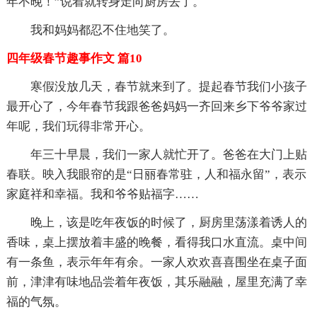
年不晚！”说着就转身走向厨房去了。
我和妈妈都忍不住地笑了。
四年级春节趣事作文 篇10
寒假没放几天，春节就来到了。提起春节我们小孩子
最开心了，今年春节我跟爸爸妈妈一齐回来乡下爷爷家过
年呢，我们玩得非常开心。
年三十早晨，我们一家人就忙开了。爸爸在大门上贴
春联。映入我眼帘的是“日丽春常驻，人和福永留”，表示
家庭祥和幸福。我和爷爷贴福字……
晚上，该是吃年夜饭的时候了，厨房里荡漾着诱人的
香味，桌上摆放着丰盛的晚餐，看得我口水直流。桌中间
有一条鱼，表示年年有余。一家人欢欢喜喜围坐在桌子面
前，津津有味地品尝着年夜饭，其乐融融，屋里充满了幸
福的气氛。