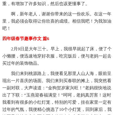
重，有增加了许多知识，然后也该更懂事了。
啊，新年老人，谢谢你带来的这一份欢乐。在这一年
里，我必须会取得让你欣喜的成绩。相信我吧！为我加油
吧！
四年级春节趣事作文 篇6
2月9日是大年三十。早上，我很早就起了床，便了个
小懒腰，便迅速地穿好衣服，吃完饭后，便与老妈一起去
买过年的装饰物品。
我们来到桃源路上，我便看见那里人山人海，眼前呈
现出一片喜庆的场面。我们来到买春联的摊上，我突然看
一副对联，大声读道：“金狗贺岁家兴旺！”老妈很快地说
出了下联：“玉燕迎春福满堂！”呵呵，老妈真厉害！这时
我看到有很多的小红灯笼，特别的可爱，挂在家里一定有
过年的气氛，我便精心挑选了10个小灯笼，回到家后，我