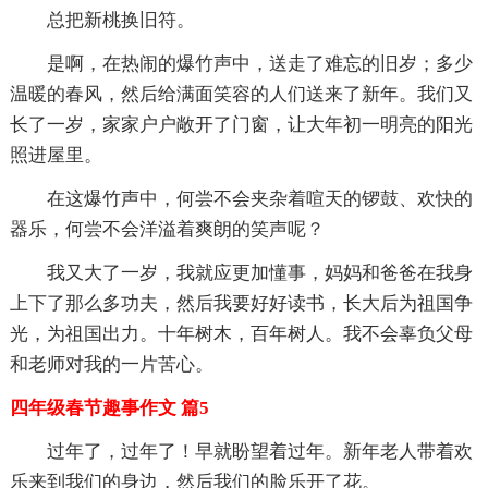
总把新桃换旧符。
是啊，在热闹的爆竹声中，送走了难忘的旧岁；多少
温暖的春风，然后给满面笑容的人们送来了新年。我们又
长了一岁，家家户户敞开了门窗，让大年初一明亮的阳光
照进屋里。
在这爆竹声中，何尝不会夹杂着喧天的锣鼓、欢快的
器乐，何尝不会洋溢着爽朗的笑声呢？
我又大了一岁，我就应更加懂事，妈妈和爸爸在我身
上下了那么多功夫，然后我要好好读书，长大后为祖国争
光，为祖国出力。十年树木，百年树人。我不会辜负父母
和老师对我的一片苦心。
四年级春节趣事作文 篇5
过年了，过年了！早就盼望着过年。新年老人带着欢
乐来到我们的身边，然后我们的脸乐开了花。