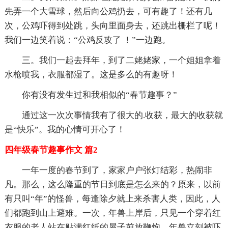
先弄一个大雪球，然后向公鸡扔去，可有趣了！还有几
次，公鸡吓得到处跳，头向里面身去，还跳出栅栏了呢！
我们一边笑着说：“公鸡反攻了 ！”一边跑。
三。我们一起去拜年，到了二姥姥家，一个姐姐拿着
水枪喷我，衣服都湿了。这是多么的有趣呀！
你有没有发生过和我相似的“春节趣事？”
通过这一次次事情我有了很大的.收获，最大的收获就
是“快乐”。我的心情可开心了！
四年级春节趣事作文 篇2
一年一度的春节到了，家家户户张灯结彩，热闹非
凡。那么，这么隆重的节日到底是怎么来的？原来，以前
有只叫“年”的怪兽，每逢除夕就上来杀害人类，因此，人
们都跑到山上避难。一次，年兽上岸后，只见一个穿着红
衣服的老人站在贴满红纸的屋子前放鞭炮，年兽立刻被吓