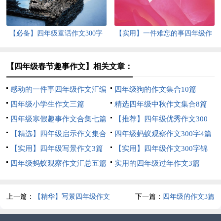
【必备】四年级童话作文300字
【实用】一件难忘的事四年级作
集锦10篇
文300字3篇
【四年级春节趣事作文】相关文章：
感动的一件事四年级作文汇编
四年级狗的作文集合10篇
八篇
四年级小学生作文三篇
精选四年级中秋作文集合8篇
四年级寒假趣事作文合集七篇
【推荐】四年级优秀作文300
【精选】四年级启示作文集合
字汇编9篇
四年级蚂蚁观察作文300字4篇
8篇
【实用】四年级写景作文3篇
【实用】四年级作文300字锦
四年级蚂蚁观察作文汇总五篇
集5篇
实用的四年级过年作文3篇
上一篇：
【精华】写景四年级作文
下一篇：
四年级的作文3篇
300字四篇