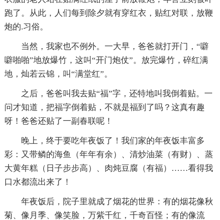
跑了。从此，人们每到除夕就有穿红衣，贴红对联，放鞭
炮的.习俗。
当然，我家也不例外。一大早，爸爸就打开门，“噼
噼啪啪”地放爆竹，这叫“开门炮仗”。放完爆竹，碎红满
地，灿若云锦，叫“满堂红”。
之后，爸爸叫我去贴“福”字，还特地叫我倒着贴。一
问才知道，把福字倒着贴，不就是福到了吗？这真有趣
呀！爸爸还贴了一副春联呢！
晚上，终于要吃年夜饭了！我们家的年夜饭丰富多
彩：又带鳞的海鱼（年年有余）、清炒油菜（有财）、蒸
大黄年糕（日子步步高）、肉炖豆腐（有福）……看得我
口水都流出来了！
年夜饭后，院子里就成了烟花的世界：有的烟花像秋
菊、像月季、像笑脸，万紫千红，千奇百怪；有的像流