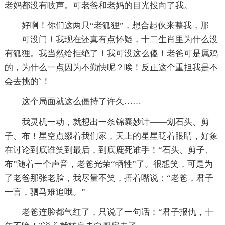
老妈都没有吱声。可老爸和老妈的目光投向了我。
好啊！你们这两只“老狐狸”，想合起伙来整我，那
――可没门！我现在还真有点怀疑，十二生肖里为什么没
有狐狸。我当然给拒绝了！我可没这么傻！老爸可是属鸡
的，为什么一点因为不勤快呢？唉！反正这个重担我是不
会去挑的`！
这个局面就这么僵持了许久……
我灵机一动，就想出一条锦囊妙计――划石头、剪
子、布！星空点缀着我们家，天上的星星眨着眼睛，好象
在讨论到底谁笑到最后，到底鹿死谁手！“石头、剪子、
布”随着一个声音，老爸光荣“牺牲”了。很想笑，可是为
了老爸那张老脸，我尽量不笑，捂着嘴说：“老爸，君子
一言，驷马难追哦。”
老爸连脸都气红了，只说了一句话：“君子报仇，十