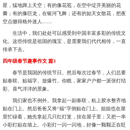
星，猛地蹿上天空；有的像花苞，在空中绽开美丽的花
瓣；有的像巨龙，在银河飞舞；还有的如天女散花，把夜
空点缀得格外迷人……
生活中，我们处处可以感受到中国丰富多彩的传统文
化。这些传统是祖国的瑰宝，是需要我们代代相传，一直
传承下去。
四年级春节趣事作文 篇3
春节是我国的传统节日。然后每次过春节，人们总要
贴春联、贴福字、放爆竹。你瞧，家家户户都一派张灯结
彩、喜气洋洋的景象。
我们家也不例外。我拿起一副春联，粘上胶水整齐地
贴在门上。然后爸爸又将“福”字倒贴在门上。姐姐也在屋
里忙碌着，她先拿起几只红灯笼，挂在屋子里；又把一串
小彩灯贴在墙上。小彩灯一闪一闪地，好像一颗颗正在眨