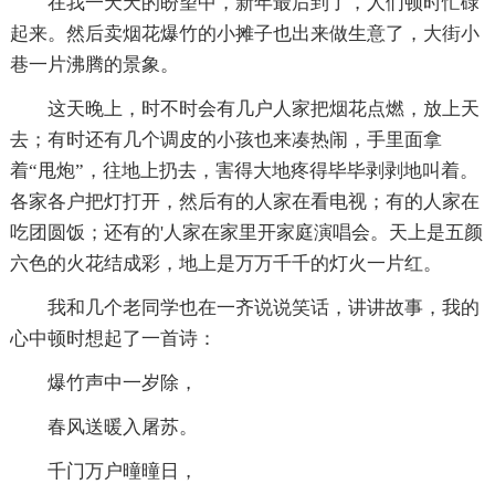
在我一天天的盼望中，新年最后到了，人们顿时忙碌
起来。然后卖烟花爆竹的小摊子也出来做生意了，大街小
巷一片沸腾的景象。
这天晚上，时不时会有几户人家把烟花点燃，放上天
去；有时还有几个调皮的小孩也来凑热闹，手里面拿
着“甩炮”，往地上扔去，害得大地疼得毕毕剥剥地叫着。
各家各户把灯打开，然后有的人家在看电视；有的人家在
吃团圆饭；还有的'人家在家里开家庭演唱会。天上是五颜
六色的火花结成彩，地上是万万千千的灯火一片红。
我和几个老同学也在一齐说说笑话，讲讲故事，我的
心中顿时想起了一首诗：
爆竹声中一岁除，
春风送暖入屠苏。
千门万户曈曈日，