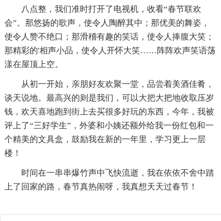
八点整，我们准时打开了电视机，收看“春节联欢
会”。那悠扬的歌声，使令人陶醉其中；那优美的舞姿，
使令人赞不绝口；那滑稽有趣的笑话，使令人捧腹大笑；
那精彩的'相声小品，使令人开怀大笑……阵阵欢声笑语荡
漾在屋顶上空。
从初一开始，亲朋好友欢聚一堂，品尝着美酒佳肴，
谈天说地。最高兴的则是我们，可以大把大把地收取压岁
钱，欢天喜地跑到街上去买很多好玩的东西，今年，我被
评上了“三好学生”，外婆和小姨还额外给我一份红包和一
个精美的文具盒，鼓励我在新的一年里，学习更上一层
楼！
时间在一串串爆竹声中飞快流逝，我在依依不舍中踏
上了回家的路，春节真热闹呀，我真想天天过春节！