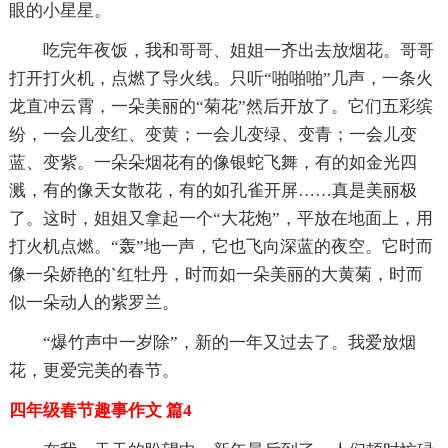
眼的小星星。
吃完年夜饭，我和哥哥、姐姐一齐出去放烟花。哥哥
打开打火机，点燃了导火线。只听“啪啪啪”几声，一条火
龙直冲云霄，一朵美丽的“菊花”然后开放了。它们五彩缤
纷，一会儿变红、变黄；一会儿变绿、变青；一会儿变
蓝、变紫。一朵朵烟花有的像银蛇飞舞，有的如金光四
溅，有的像天女散花，有的如孔雀开屏……真是美丽极
了。这时，姐姐又拿起一个“大花炮”，平放在地面上，用
打火机点燃。“轰”地一声，它也飞向深蓝的夜空。它时而
像一朵娇艳的`红牡丹，时而如一朵美丽的大黄菊，时而
似一朵动人的紫罗兰。
“爆竹声中一岁除”，新的一年又过去了。我爱放烟
花，更爱完美的春节。
四年级春节趣事作文 篇4