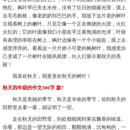
艳红。枫叶早已失去水份，没有了往日的细腻光滑，摸上
去毛毛糙糙，像老奶奶邹巴巴的手。我放下这片老的树叶
注视着树上的嫩叶。只见它像一个正在燃烧的火团，火红
火红的；它的叶面像我们小朋友手泛着饱满的光泽，叶脉
有条理的串联在树上，枫叶边缘有一个个小锯齿，摸上去
感觉痒痒的。看着这一片片娇小可爱的枫树叶，我感觉自
己变成了一片树叶在随风摇摆，向人们展示着秋天的美
丽！
我喜欢秋天，我更喜欢秋天的树叶！
秋天四年级的作文300字 篇7
秋天是美丽的季节，秋天是丰收的季节，你到秋天的
田野里去看一看，就证明了一切。
走在秋天的田野里，到处都能闻到果实飘香的味道。
你看，那边是一望无际的稻田，颗颗饱满，沉甸甸的，一