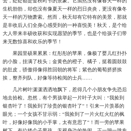
去，处处都是金秋时节的景象。它虽然没有像春天一样的
生机勃勃，却也没有像夏天一样的烈日炎炎，更没有像冬
天一样的万物萧索。然而，秋天却有它特有的美景，那就
是丰收后人们全身心感受到的一种喜悦美！秋天，是个给
大人带来丰硕收获和实现愿望的季节，也是个给孩子们带
来无数惊喜和欢乐的季节！
果园里硕果累累：红彤彤的苹果，像极了婴儿红扑扑
的小脸，挂满了枝头；金黄色的橙子、橘子，挺着圆鼓鼓
的肚皮，骄傲得像得胜回朝的将军；紫色的葡萄挤挤挨
挨，整齐列队，好像等待检阅的士兵……
几片树叶潇潇洒洒地飘下，惹得几个小朋友争先恐后
地去拾检。忽然，有个男孩举起一片叶子大叫：“我捡到
银杏叶了！我捡到了珍贵的银杏叶了”！引来一片羡慕的
眼光；一个女孩不甘示弱：“我捡到了一片火红火红的枫
叶，好像好像我的小手掌，太有意思了”！而一旁的苹果
树下，有位矮个子男孩，无视身边的热闹，正一蹦一跳专