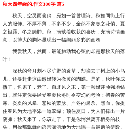
秋天四年级的.作文300字 篇5
秋天，空灵而俊俏，宛如一首哲理诗。秋如同街上行
人的服饰。不厚不薄，不多不少，全然不象春之花俏、夏
之袒露、冬之臃肿。秋，满载着收获的喜庆，充满诗情画
意，以博大的胸怀显现出一幅绚丽多彩的画卷。
我爱秋天，然而，最能触动我心弦的却是那秋天的落
叶！
深秋的弯月割不尽旷野的蓑草，却摘去了树上的小鸟
儿，还要赶走这由嫩绿转为微黄的蝴蝶。是的，秋叶你成
熟了，也累了，老了。自北风之末，第一颗绿芽顽强地钻
出，就注定你要经受春夏秋冬时令变幻的考验：初春的苦
寒、炎夏的风暴、悲秋的萧瑟、严冬的肃杀。然而，你捉
住春风为大地平添一道翠绿；顶住夏日，为人们撑出一片
阴凉；秋天来了，你该走了，于是你悄然离开栖身的枝
头，用你那飘舞的语言潇洒地为大地唱一首最后的赞歌。