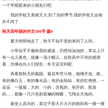
一个学期新来的小朋友们吧.
我的学校又美丽又大,到了别的季节,我的学校又会格
外不同了.
秋天四年级的作文300字 篇9
夏天悄悄地走了，秋天不知不觉的来到了人间。
小草似乎不服秋霜的威逼，仍然绿油油的，草尖上只
有一点儿黄色，就像一顶小帽儿，在秋风中不停的摇摆
着，仿佛在向人们报告：冬天还没到呢。
再看那秋天的菊园。菊花争芳斗艳，相继开放。瞧，
有的像白玉，有的像水晶；有的金灿灿，有的红艳艳，一
朵朵、一簇簇，大的、小的；含苞的、初开的、怒放
的……都像一只只色彩斑斓的蝴蝶，飞翔在天地间。
最使人高兴的，莫过于那大片大片的稻田和一棵一棵