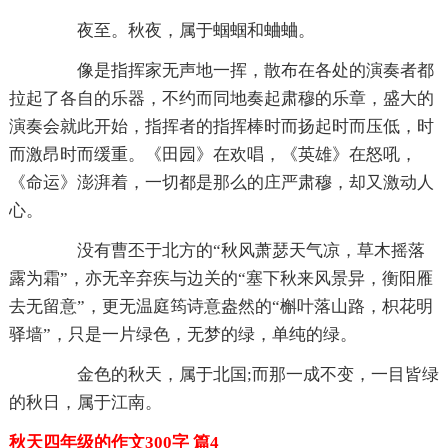
夜至。秋夜，属于蝈蝈和蛐蛐。
像是指挥家无声地一挥，散布在各处的演奏者都
拉起了各自的乐器，不约而同地奏起肃穆的乐章，盛大的
演奏会就此开始，指挥者的指挥棒时而扬起时而压低，时
而激昂时而缓重。《田园》在欢唱，《英雄》在怒吼，
《命运》澎湃着，一切都是那么的庄严肃穆，却又激动人
心。
没有曹丕于北方的“秋风萧瑟天气凉，草木摇落
露为霜”，亦无辛弃疾与边关的“塞下秋来风景异，衡阳雁
去无留意”，更无温庭筠诗意盎然的“槲叶落山路，枳花明
驿墙”，只是一片绿色，无梦的绿，单纯的绿。
金色的秋天，属于北国;而那一成不变，一目皆绿
的秋日，属于江南。
秋天四年级的作文300字 篇4