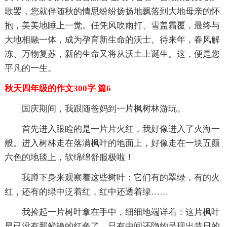
歌罢，您就伴随秋的情思纷纷扬扬地飘落到大地母亲的怀
抱，美美地睡上一觉。任凭风吹雨打、雪盖霜覆，最终与
大地相融一体，成为孕育新生命的沃士。待来年，春风解
冻、万物复苏，新的生命又将从沃土上诞生。这，便是您
平凡的一生。
秋天四年级的作文300字 篇6
国庆期间，我跟随爸妈到一片枫树林游玩。
首先进入眼睑的是一片片火红，我好像进入了火海一
般。进入树林走在落满枫叶的地面上，好像走在一块五颜
六色的地毯上，软绵绵舒服极啦！
我蹲下身来观察着这些树叶：它们有的翠绿，有的火
红，还有的绿中泛着红，红中还透着绿……
我捡起一片树叶拿在手中，细细地端详着：这片枫叶
早已没有那鲜艳的红色了，只有中间还隐约呈现出昔日的