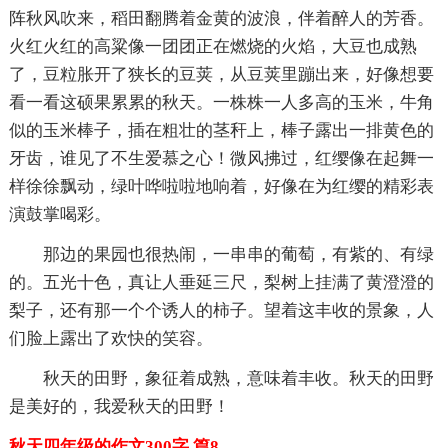
阵秋风吹来，稻田翻腾着金黄的波浪，伴着醉人的芳香。
火红火红的高粱像一团团正在燃烧的火焰，大豆也成熟
了，豆粒胀开了狭长的豆荚，从豆荚里蹦出来，好像想要
看一看这硕果累累的秋天。一株株一人多高的玉米，牛角
似的玉米棒子，插在粗壮的茎秆上，棒子露出一排黄色的
牙齿，谁见了不生爱慕之心！微风拂过，红缨像在起舞一
样徐徐飘动，绿叶哗啦啦地响着，好像在为红缨的精彩表
演鼓掌喝彩。
那边的果园也很热闹，一串串的葡萄，有紫的、有绿
的。五光十色，真让人垂延三尺，梨树上挂满了黄澄澄的
梨子，还有那一个个诱人的柿子。望着这丰收的景象，人
们脸上露出了欢快的笑容。
秋天的田野，象征着成熟，意味着丰收。秋天的田野
是美好的，我爱秋天的田野！
秋天四年级的作文300字 篇8