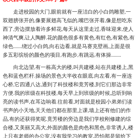
走进校园的大门,眼前就有一座洁白的小白鸽雕塑,一
双翅膀张开的,像要展翅高飞似的,嘴巴张开着,像是想吃东
西了,旁边摆放着许多鲜花,每天从这里走过,香味迎来,使人
神清气爽,让人陶醉.花的颜色很多有黄色,有红色,有紫色,有
绿色.......绕过小白鸽,向右边看,就是马赛克壁画,上面是很
多五彩缤纷的颜色的项目,有跑步,有跳远,有体操........
向北边望,有一栋高大的楼,叫共建楼,站在共建楼上,黑
色和蓝色栏杆.操场的景色大半收在眼底.向左看,有一座连
心桥,它四通八达,通到了科技楼和竟芳楼,到它们那边非常
方便.我的班级在科技楼,每天早上到班级的时候,总听到响
亮的读书声,在耳边响着.往前看,对面就是校园小弟弟们读
书声的小天地,天天他们都在那里上课,墙上还有他们的作
品,有的还获得奖呢.竟芳楼的旁边是我们学校刚修建的综
合楼,又美丽又高大,外面的颜色是肉色和黑色,非常诱人,楼
上只有老师的办公室,没有我学习的教室,恐怕那是留给下