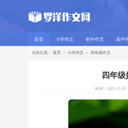
首页
小学作文
初中作文
高中
当前位置：
首页
>
小学作文
>
四年级作文
四年级
时间：2025-11-05 1