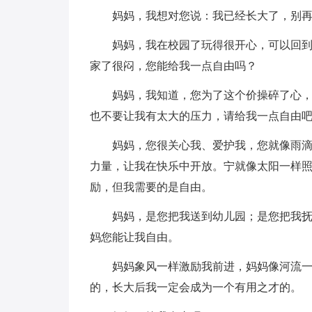
妈妈，我想对您说：我已经长大了，别
妈妈，我在校园了玩得很开心，可以回
家了很闷，您能给我一点自由吗？
妈妈，我知道，您为了这个价操碎了心
也不要让我有太大的压力，请给我一点自由
妈妈，您很关心我、爱护我，您就像雨
力量，让我在快乐中开放。宁就像太阳一样
励，但我需要的是自由。
妈妈，是您把我送到幼儿园；是您把我
妈您能让我自由。
妈妈象风一样激励我前进，妈妈像河流一
的，长大后我一定会成为一个有用之才的。