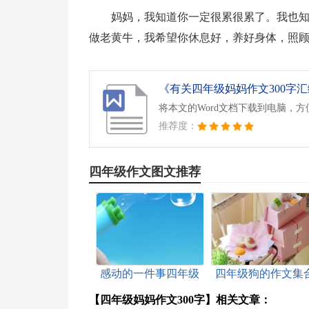
妈妈，我知道你一定很累很累了。我也
做老黄牛，我希望你休息好，养好身体，照
《有关四年级妈妈作文300字汇编
将本文的Word文档下载到电脑，
推荐度：
四年级作文图文推荐
感动的一件事四年级
四年级狗的作文集
作文汇编八篇
10篇
【四年级妈妈作文300字】相关文章：