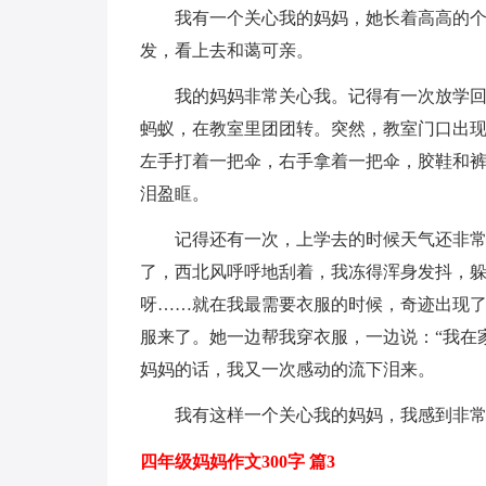
我有一个关心我的妈妈，她长着高高的
发，看上去和蔼可亲。
我的妈妈非常关心我。记得有一次放学回
蚂蚁，在教室里团团转。突然，教室门口出
左手打着一把伞，右手拿着一把伞，胶鞋和
泪盈眶。
记得还有一次，上学去的时候天气还非
了，西北风呼呼地刮着，我冻得浑身发抖，
呀……就在我最需要衣服的时候，奇迹出现
服来了。她一边帮我穿衣服，一边说：“我在
妈妈的话，我又一次感动的流下泪来。
我有这样一个关心我的妈妈，我感到非
四年级妈妈作文300字 篇3