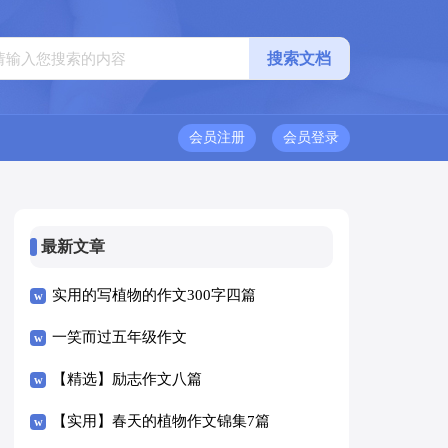
会员注册
会员登录
最新文章
实用的写植物的作文300字四篇
一笑而过五年级作文
【精选】励志作文八篇
【实用】春天的植物作文锦集7篇