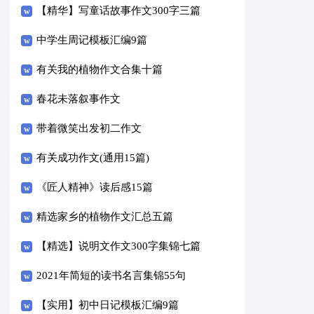
【精华】写童话故事作文300字三篇
中学生周记模板汇编9篇
有关我的植物作文合集十篇
春花未落叙事作文
带着微笑出发初二作文
有关成功作文(通用15篇)
《匠人精神》读后感15篇
精选家乡的植物作文汇总五篇
【精选】说明文作文300字集锦七篇
2021年简短的读书名言集锦55句
【实用】初中日记模板汇编9篇