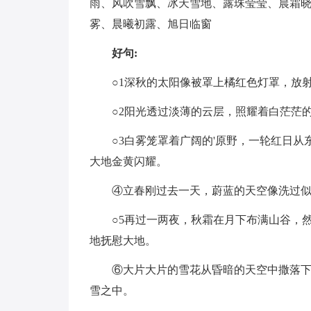
雨、风吹雪飘、冰天雪地、露珠莹莹、晨霜
雾、晨曦初露、旭日临窗
好句:
○1深秋的太阳像被罩上橘红色灯罩，放
○2阳光透过淡薄的云层，照耀着白茫茫
○3白雾笼罩着广阔的'原野，一轮红日
大地金黄闪耀。
④立春刚过去一天，蔚蓝的天空像洗过
○5再过一两夜，秋霜在月下布满山谷，
地抚慰大地。
⑥大片大片的雪花从昏暗的天空中撒落
雪之中。