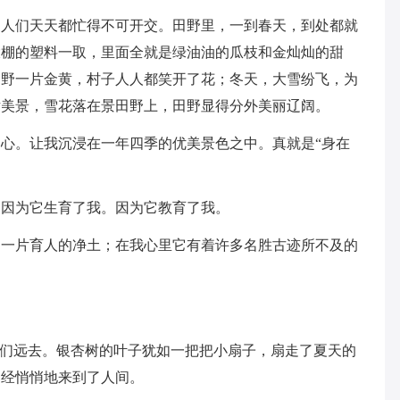
，人们天天都忙得不可开交。田野里，一到春天，到处都就
大棚的塑料一取，里面全就是绿油油的瓜枝和金灿灿的甜
田野一片金黄，村子人人都笑开了花；冬天，大雪纷飞，为
片美景，雪花落在景田野上，田野显得分外美丽辽阔。
心。让我沉浸在一年四季的优美景色之中。真就是“身在
，因为它生育了我。因为它教育了我。
是一片育人的净土；在我心里它有着许多名胜古迹所不及的
我们远去。银杏树的叶子犹如一把把小扇子，扇走了夏天的
已经悄悄地来到了人间。