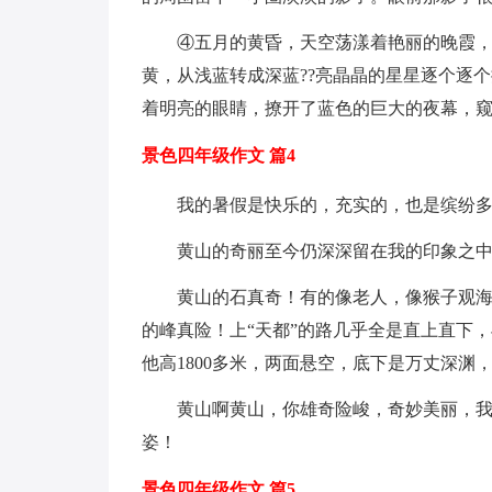
④五月的黄昏，天空荡漾着艳丽的晚霞，
黄，从浅蓝转成深蓝??亮晶晶的星星逐个逐
着明亮的眼睛，撩开了蓝色的巨大的夜幕，
景色四年级作文 篇4
我的暑假是快乐的，充实的，也是缤纷
黄山的奇丽至今仍深深留在我的印象之
黄山的石真奇！有的像老人，像猴子观
的峰真险！上“天都”的路几乎全是直上直下
他高1800多米，两面悬空，底下是万丈深渊
黄山啊黄山，你雄奇险峻，奇妙美丽，
姿！
景色四年级作文 篇5