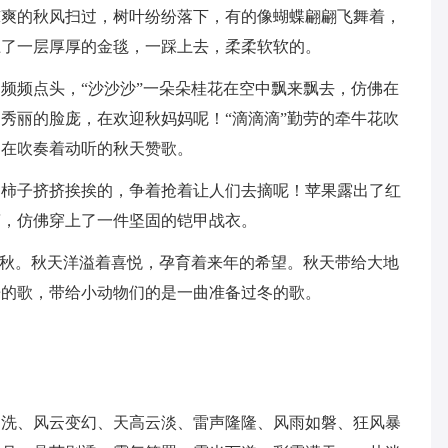
凉爽的秋风扫过，树叶纷纷落下，有的像蝴蝶翩翩飞舞着，
上了一层厚厚的金毯，一踩上去，柔柔软软的。
频频点头，“沙沙沙”一朵朵桂花在空中飘来飘去，仿佛在
秀丽的脸庞，在欢迎秋妈妈呢！“滴滴滴”勤劳的牵牛花吹
，在吹奏着动听的秋天赞歌。
、柿子挤挤挨挨的，争着抢着让人们去摘呢！苹果露出了红
萝，仿佛穿上了一件坚固的铠甲战衣。
于秋。秋天洋溢着喜悦，孕育着来年的希望。秋天带给大地
乐的歌，带给小动物们的是一曲准备过冬的歌。
如洗、风云变幻、天高云淡、雷声隆隆、风雨如磐、狂风暴