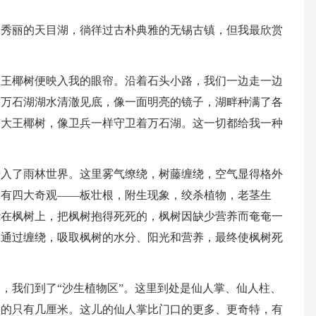
景秀丽的天目湖，徜徉过古朴典雅的无锡古镇，但我最欣赏
大王椰树便映入我的眼帘。沿着石头小路，我们一边走一边
，万石湖湖水清澈见底，像一面明亮的镜子，湖畔种满了各
的大王椰树，像卫兵一样守卫着万石湖。这一切都给我一种
进入了雨林世界。这里雾气缭绕，树藤缠绕，空气显得格外
林有四大奇观——板壮根，附生现象，绞杀植物，老茎生
绕在枫树上，把枫树抱得死死的，枫树因缺少营养而奄奄一
，通过缠绕，吸取枫树的水分、阳光和营养，最终使枫树死
，我们到了“沙生植物区”。这里到处是仙人掌、仙人柱、
矮的只有几厘米。这儿的仙人掌比门口的更多、更奇特，有