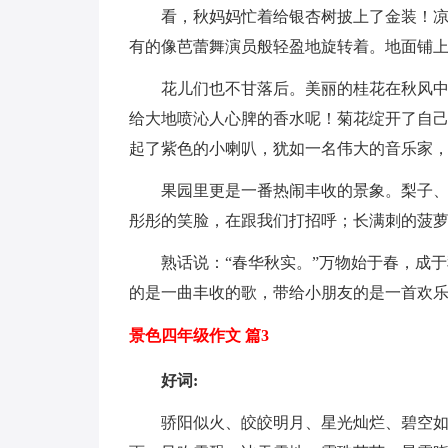
看，秋妈妈忙着给银杏树披上了金装！
有的像芭蕾舞演员般轻盈地旋转着。地面铺
花儿们也不甘落后。美丽的桂花在秋风中
给大地喷沁人心脾的香水呢！菊花绽开了自己
起了紫色的小喇叭，犹如一名伟大的音乐家
果园里更是一番热闹丰收的景象。梨子
彤彤的笑脸，在跟我们打招呼；长满刺的菠
熟话说：“春华秋实。”万物始于春，成
的是一曲丰收的歌，带给小朋友的是一首欢
景色四年级作文 篇3
好词:
骄阳似火、皎皎明月、星光灿烂、碧空