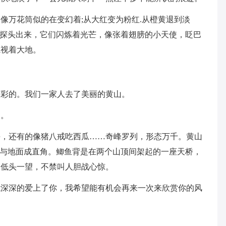
像万花筒似的在变幻着;从大红变为粉红.从橙黄退到淡
个探头出来，它们闪炼着光芒，像张着翅膀的小天使，眨巴
窥视着大地。
多彩的。我们一家人去了美丽的黄山。
中。
海，还有的像猪八戒吃西瓜……奇峰罗列，形态万千。黄山
，与地面成直角。鲫鱼背是在两个山顶间架起的一座天桥，
，低头一望，不禁叫人胆战心惊。
我深深的爱上了你，我希望能有机会再来一次来欣赏你的风