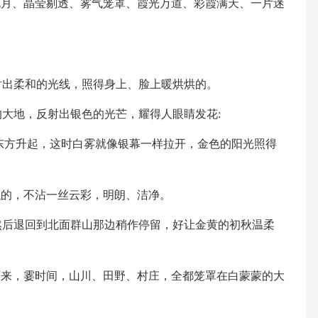
晓月、晶莹剔透、雾气笼罩、霞光万道、彩霞满天、一片迷
射出柔和的光线，照得身上、脸上暖烘烘的。
的大地，反射出银色的光芒，耀得人眼睛发花:
从东方升起，这时白雾就像银幕一样拉开，金色的阳光照得
似的，不沾一丝云彩，明朗、洁净。
然后退回到北面群山那边稍作停留，好让金黄的初秋温柔
下来，霎时间，山川、田野、村庄，全都笼罩在白蒙蒙的大