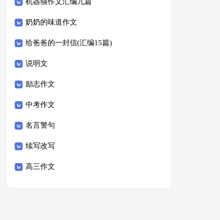
8篇）
机器猫作文汇编九篇
奶奶的味道作文
给爸爸的一封信(汇编15篇)
说明文
励志作文
中考作文
名言警句
续写改写
高三作文