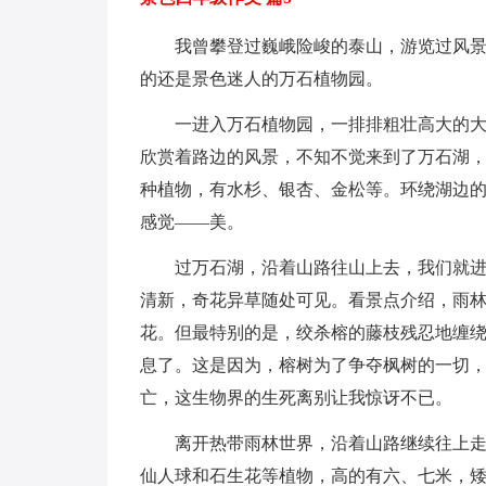
我曾攀登过巍峨险峻的泰山，游览过风
的还是景色迷人的万石植物园。
一进入万石植物园，一排排粗壮高大的
欣赏着路边的风景，不知不觉来到了万石湖
种植物，有水杉、银杏、金松等。环绕湖边
感觉——美。
过万石湖，沿着山路往山上去，我们就
清新，奇花异草随处可见。看景点介绍，雨
花。但最特别的是，绞杀榕的藤枝残忍地缠
息了。这是因为，榕树为了争夺枫树的一切
亡，这生物界的生死离别让我惊讶不已。
离开热带雨林世界，沿着山路继续往上走
仙人球和石生花等植物，高的有六、七米，