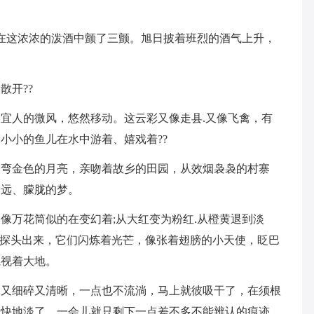
在这浓浓的泼酒中颤了三颤。旭日披着班烈的酒气上升，
散开??
宜人的微风，悠然移动。这云彩又像走县.又像飞禽，有
小小的鱼儿在水中游着、嬉戏着??
一弯金色的月亮，亲吻着故乡的田园，从效烟袅袅的村寨
遥远、朦胧的梦。
像万花筒似的在变幻着;从大红变为粉红.从橙黄退到淡
个探头出来，它们闪炼着光芒，像张着翅膀的小天使，眨巴
窥视着大地。
，又细碎又清晰，一点也不流淌，马上就彼吸干了，在须根
很快地淡了，一会儿就只剩下一点差不多不能辨认的痕迹。