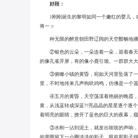
好段：
1刚刚诞生的黎明如同一个嫩红的婴儿，
将一 ○
种无限的醉意朝田野辽阔的天空酣畅地播
②银色的云朵，一朵连着一朵，迎着春天
的像孔雀开屏，有的像小鹿引颈。一群群大大
③俯瞰小镇的黄昏，宛如天河里坠落了
里，不时地传来几声狗吠鸡鸣，仿佛是一个
④五月的黄昏，天空荡漾着艳丽的晚霞，
黄，从浅蓝转成深蓝??亮晶晶的星星逐个逐
着明亮的眼睛，撩开了蓝色的巨大的夜幕，
③水刚一沾到泥土，就发出吱吱的声响
的周围留下一小圈淡淡的影子。眼前那影子