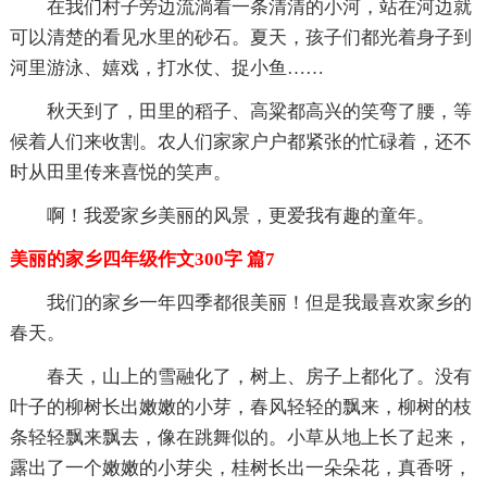
在我们村子旁边流淌着一条清清的小河，站在河边就
可以清楚的看见水里的砂石。夏天，孩子们都光着身子到
河里游泳、嬉戏，打水仗、捉小鱼……
秋天到了，田里的稻子、高粱都高兴的笑弯了腰，等
候着人们来收割。农人们家家户户都紧张的忙碌着，还不
时从田里传来喜悦的笑声。
啊！我爱家乡美丽的风景，更爱我有趣的童年。
美丽的家乡四年级作文300字 篇7
我们的家乡一年四季都很美丽！但是我最喜欢家乡的
春天。
春天，山上的雪融化了，树上、房子上都化了。没有
叶子的柳树长出嫩嫩的小芽，春风轻轻的飘来，柳树的枝
条轻轻飘来飘去，像在跳舞似的。小草从地上长了起来，
露出了一个嫩嫩的小芽尖，桂树长出一朵朵花，真香呀，