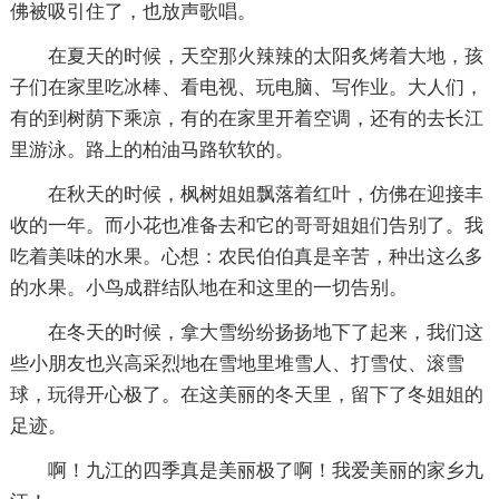
佛被吸引住了，也放声歌唱。
在夏天的时候，天空那火辣辣的太阳炙烤着大地，孩
子们在家里吃冰棒、看电视、玩电脑、写作业。大人们，
有的到树荫下乘凉，有的在家里开着空调，还有的去长江
里游泳。路上的柏油马路软软的。
在秋天的时候，枫树姐姐飘落着红叶，仿佛在迎接丰
收的一年。而小花也准备去和它的哥哥姐姐们告别了。我
吃着美味的水果。心想：农民伯伯真是辛苦，种出这么多
的水果。小鸟成群结队地在和这里的一切告别。
在冬天的时候，拿大雪纷纷扬扬地下了起来，我们这
些小朋友也兴高采烈地在雪地里堆雪人、打雪仗、滚雪
球，玩得开心极了。在这美丽的冬天里，留下了冬姐姐的
足迹。
啊！九江的四季真是美丽极了啊！我爱美丽的家乡九