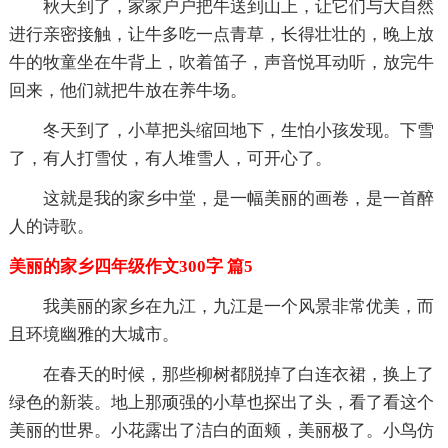
秋天到了，家家户户把牛送到山上，让它们与大自然
进行亲密接触，让牛多吃一点青草，长得壮壮的，晚上放
牛的牧童坐在牛背上，吹着笛子，声音悦耳动听，放完牛
回来，他们就把牛放在养牛场。
冬天到了，小草把头缩回地下，生怕小孩发现。下雪
了，有人打雪仗，有人堆雪人，可开心了。
这就是我的家乡中堂，是一幅美丽的画卷，是一首醉
人的诗歌。
美丽的家乡四年级作文300字 篇5
我美丽的家乡在九江，九江是一个风景非常优美，而
且环境幽雅的大城市。
在春天的时候，那些柳树都脱掉了白连衣裙，换上了
绿色的新装。地上那顽强的小草也探出了头，看了看这个
美丽的世界。小花露出了洁白的面颊，美丽极了。小鸟仿