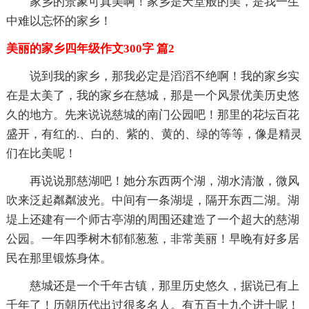
家乡的景象可真美啊！家乡是天堂般的美，是我一生
中难以忘怀的家乡！
美丽的家乡四年级作文300字 篇2
说到我的家乡，那我必定是滔滔不绝啊！我的家乡实
在是太美了，我的家乡在慈城，那是一个风景优美历史悠
久的地方。先来说说慈城的南门公园吧！那里的花坛百花
盛开，有红的.、白的、紫的、黄的、绿的等等，像是精灵
们在比美呢！
再说说那慈湖吧！她分东西两个湖，湖水清澈，微风
吹来泛起粼粼波光。中间有一条湖堤，隔开东西二湖。湖
堤上还建有一个师古亭湖的周围还建造了一个超大的慈湖
公园。一年四季树木郁郁葱葱，非常美丽！早晚有好多居
民在那里锻炼身体。
慈城还是一个千年古镇，那里历史悠久，据说已有上
千年了！历朝历代出过很多名人。有五百十九个进士呢！