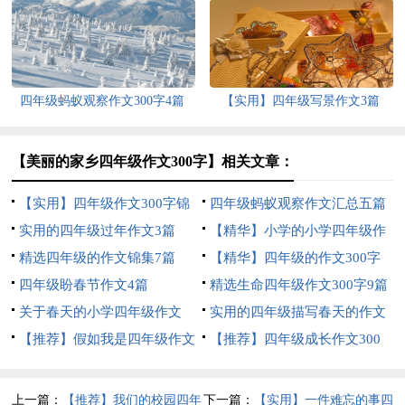
汇编9篇
篇
四年级蚂蚁观察作文300字4篇
【实用】四年级写景作文3篇
【美丽的家乡四年级作文300字】相关文章：
【实用】四年级作文300字锦
四年级蚂蚁观察作文汇总五篇
集5篇
实用的四年级过年作文3篇
【精华】小学的小学四年级作
精选四年级的作文锦集7篇
文1200字集锦7篇
【精华】四年级的作文300字
四年级盼春节作文4篇
合集九篇
精选生命四年级作文300字9篇
关于春天的小学四年级作文
实用的四年级描写春天的作文
400字8篇
【推荐】假如我是四年级作文
合集六篇
【推荐】四年级成长作文300
300字汇总7篇
字汇总9篇
上一篇：
【推荐】我们的校园四年
下一篇：
【实用】一件难忘的事四