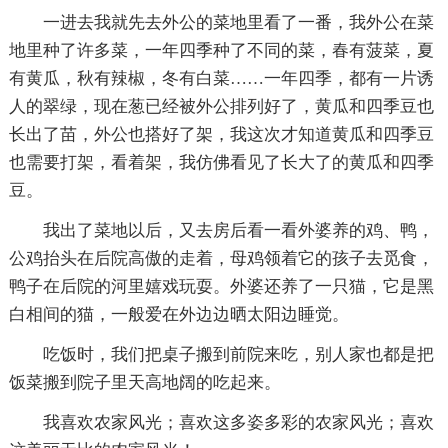
一进去我就先去外公的菜地里看了一番，我外公在菜
地里种了许多菜，一年四季种了不同的菜，春有菠菜，夏
有黄瓜，秋有辣椒，冬有白菜……一年四季，都有一片诱
人的翠绿，现在葱已经被外公排列好了，黄瓜和四季豆也
长出了苗，外公也搭好了架，我这次才知道黄瓜和四季豆
也需要打架，看着架，我仿佛看见了长大了的黄瓜和四季
豆。
我出了菜地以后，又去房后看一看外婆养的鸡、鸭，
公鸡抬头在后院高傲的走着，母鸡领着它的孩子去觅食，
鸭子在后院的河里嬉戏玩耍。外婆还养了一只猫，它是黑
白相间的猫，一般爱在外边边晒太阳边睡觉。
吃饭时，我们把桌子搬到前院来吃，别人家也都是把
饭菜搬到院子里天高地阔的吃起来。
我喜欢农家风光；喜欢这多姿多彩的农家风光；喜欢