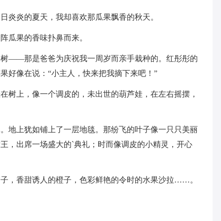
烈日炎炎的夏天，我却喜欢那瓜果飘香的秋天。
一阵瓜果的香味扑鼻而来。
果树——那是爸爸为庆祝我一周岁而亲手栽种的。红彤彤的
果好像在说：“小主人，快来把我摘下来吧！”
挂在树上，像一个调皮的，未出世的葫芦娃，在左右摇摆，
林。地上犹如铺上了一层地毯。那纷飞的叶子像一只只美丽
王，出席一场盛大的`典礼；时而像调皮的小精灵，开心
橘子，香甜诱人的橙子，色彩鲜艳的令时的水果沙拉……。