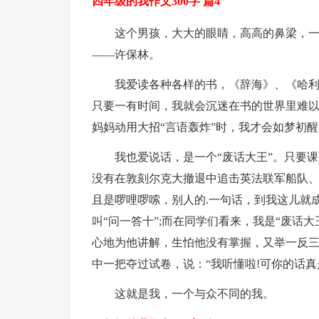
四年级的我作文300字 篇4
这个男孩，大大的眼睛，高高的鼻梁，一
——许保林。
我爱读各种各样的书，《辞海》、《哈利
只要一有时间，我就会沉迷在书的世界里难
妈妈动用大招“言语轰炸”时，我才会如梦初
我也爱说话，是一个“废话大王”。只要
没有在敦刻尔克大撤退中追击英法联军船队
且是啰哩啰嗦，别人的.一句话，到我这儿就
叫“问一答十”;而在同学们看来，我是“废话
心地为他讲解，生怕他没有掌握，又举一反
中一把夺过试卷，说：“我听懂啦!可你的话真
这就是我，一个与众不同的我。