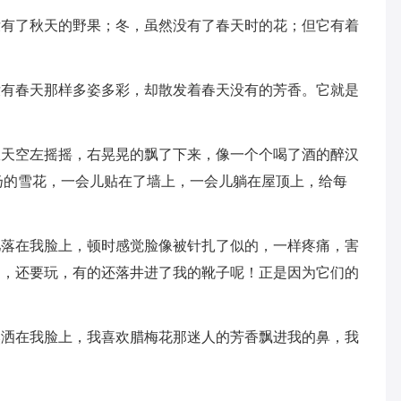
没有了秋天的野果；冬，虽然没有了春天时的花；但它有着
没有春天那样多姿多彩，却散发着春天没有的芳香。它就是
从天空左摇摇，右晃晃的飘了下来，像一个个喝了酒的醉汉
扬的雪花，一会儿贴在了墙上，一会儿躺在屋顶上，给每
儿落在我脸上，顿时感觉脸像被针扎了似的，一样疼痛，害
趣，还要玩，有的还落井进了我的靴子呢！正是因为它们的
然洒在我脸上，我喜欢腊梅花那迷人的芳香飘进我的鼻，我
？