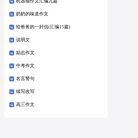
8篇）
机器猫作文汇编九篇
奶奶的味道作文
给爸爸的一封信(汇编15篇)
说明文
励志作文
中考作文
名言警句
续写改写
高三作文