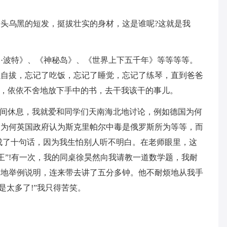
头乌黑的短发，挺拔壮实的身材，这是谁呢?这就是我
·波特》、《神秘岛》、《世界上下五千年》等等等等。
以自拔，忘记了吃饭，忘记了睡觉，忘记了练琴，直到爸爸
醒，依依不舍地放下手中的书，去干我该干的事儿。
课间休息，我就爱和同学们天南海北地讨论，例如德国为何
、为何英国政府认为斯克里帕尔中毒是俄罗斯所为等等，而
成了十句话，因为我生怕别人听不明白。在老师眼里，这
大王”!有一次，我的同桌徐昊然向我请教一道数学题，我耐
三地举例说明，连来带去讲了五分多钟。他不耐烦地从我手
是太多了!”我只得苦笑。