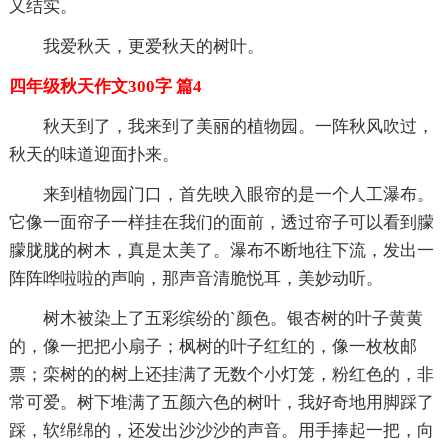
又结实。
我爱秋天，更爱秋天的树叶。
四年级秋天作文300字 篇4
秋天到了，我来到了美丽的植物园。一阵秋风吹过，
秋天的味道迎面扑来。
来到植物园门口，首先映入眼帘的是一个人工瀑布。
它像一面帘子一样挂在我们的面前，透过帘子可以看到朦
朦胧胧的树木，真是太美了。瀑布不断地往下流，发出一
阵阵哗啦啦的声响，那声音清脆悦耳，美妙动听。
树木被染上了五彩缤纷的`颜色。银杏树的叶子黄黄
的，像一把把小扇子；枫树的叶子红红的，像一枚枚邮
票；栾树的的树上还挂满了无数个小灯笼，粉红色的，非
常可爱。树下堆满了五颜六色的树叶，我好奇地用脚踩了
踩，软绵绵的，还发出沙沙沙的声音。用手捧起一把，向