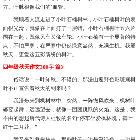
方。叶脉很像我们的`血管。
我顺着人流走进了小叶石楠树林，小叶石楠树叶的表
面很光滑，就像在上面打了一层蜡。小叶石楠树叶五六片
围在一起，既像风车又像车轮。小叶石楠有一个显著的特
点：不怕严寒，在严寒中仍然绿意盎然，充满生机。我爱
秋天，更爱这五彩缤纷的树叶。
四年级秋天作文300字 篇3
俗话说：一叶知秋。不错的。那漫山遍野色彩斑斓树
叶不正宣告着秋天的到来吗？
我漫步来到枫树林中。突然，一阵微风吹来，枫树叶
婆娑起舞，远远望去，就像一团团跳跃的火焰。这是，我
不由的想起唐代诗人杜牧的名句“停车坐爱枫林晚，霜叶
红于二月花。”
我又来到桑树林中，那些叶子一边是深绿色，一边是