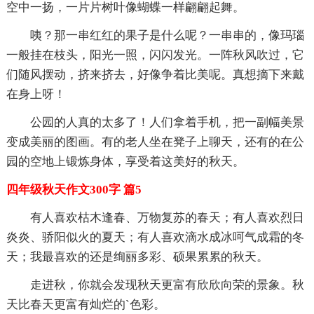
空中一扬，一片片树叶像蝴蝶一样翩翩起舞。
咦？那一串红红的果子是什么呢？一串串的，像玛瑙
一般挂在枝头，阳光一照，闪闪发光。一阵秋风吹过，它
们随风摆动，挤来挤去，好像争着比美呢。真想摘下来戴
在身上呀！
公园的人真的太多了！人们拿着手机，把一副幅美景
变成美丽的图画。有的老人坐在凳子上聊天，还有的在公
园的空地上锻炼身体，享受着这美好的秋天。
四年级秋天作文300字 篇5
有人喜欢枯木逢春、万物复苏的春天；有人喜欢烈日
炎炎、骄阳似火的夏天；有人喜欢滴水成冰呵气成霜的冬
天；我最喜欢的还是绚丽多彩、硕果累累的秋天。
走进秋，你就会发现秋天更富有欣欣向荣的景象。秋
天比春天更富有灿烂的`色彩。