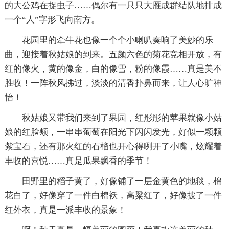
的大公鸡在捉虫子……偶尔有一只只大雁成群结队地排成
一个“人”字形飞向南方。
花园里的牵牛花也像一个个小喇叭奏响了美妙的乐
曲，迎接着秋姑娘的到来。五颜六色的菊花竞相开放，有
红的像火，黄的像金，白的像雪，粉的像霞……真是美不
胜收！一阵秋风拂过，淡淡的清香扑鼻而来，让人心旷神
怡！
秋姑娘又带我们来到了果园，红彤彤的苹果就像小姑
娘的红脸颊，一串串葡萄在阳光下闪闪发光，好似一颗颗
紫宝石，还有那火红的石榴也开心得咧开了小嘴，炫耀着
丰收的喜悦……真是瓜果飘香的季节！
田野里的稻子黄了，好像铺了一层金黄色的地毯，棉
花白了，好像穿了一件白棉袄，高粱红了，好像披了一件
红外衣，真是一派丰收的景象！