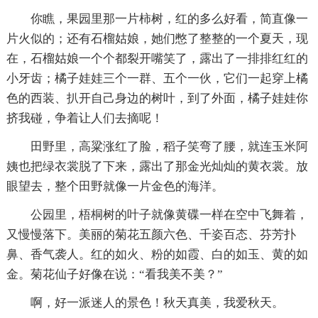
你瞧，果园里那一片柿树，红的多么好看，简直像一
片火似的；还有石榴姑娘，她们憋了整整的一个夏天，现
在，石榴姑娘一个个都裂开嘴笑了，露出了一排排红红的
小牙齿；橘子娃娃三个一群、五个一伙，它们一起穿上橘
色的西装、扒开自己身边的树叶，到了外面，橘子娃娃你
挤我碰，争着让人们去摘呢！
田野里，高粱涨红了脸，稻子笑弯了腰，就连玉米阿
姨也把绿衣裳脱了下来，露出了那金光灿灿的黄衣裳。放
眼望去，整个田野就像一片金色的海洋。
公园里，梧桐树的叶子就像黄碟一样在空中飞舞着，
又慢慢落下。美丽的菊花五颜六色、千姿百态、芬芳扑
鼻、香气袭人。红的如火、粉的如霞、白的如玉、黄的如
金。菊花仙子好像在说：“看我美不美？”
啊，好一派迷人的景色！秋天真美，我爱秋天。