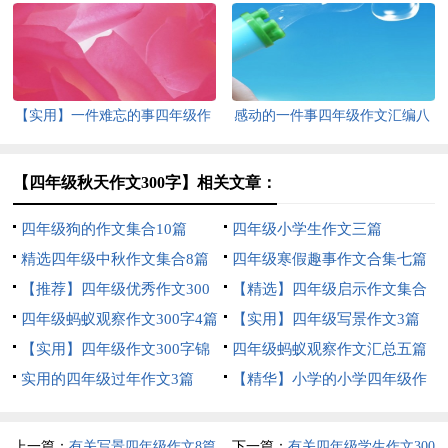
篇
集锦10篇
【实用】一件难忘的事四年级作
感动的一件事四年级作文汇编八
文300字3篇
篇
【四年级秋天作文300字】相关文章：
四年级狗的作文集合10篇
四年级小学生作文三篇
精选四年级中秋作文集合8篇
四年级寒假趣事作文合集七篇
【推荐】四年级优秀作文300
【精选】四年级启示作文集合
字汇编9篇
四年级蚂蚁观察作文300字4篇
8篇
【实用】四年级写景作文3篇
【实用】四年级作文300字锦
四年级蚂蚁观察作文汇总五篇
集5篇
实用的四年级过年作文3篇
【精华】小学的小学四年级作
文1200字集锦7篇
上一篇：
有关写景四年级作文8篇
下一篇：
有关四年级学生作文300