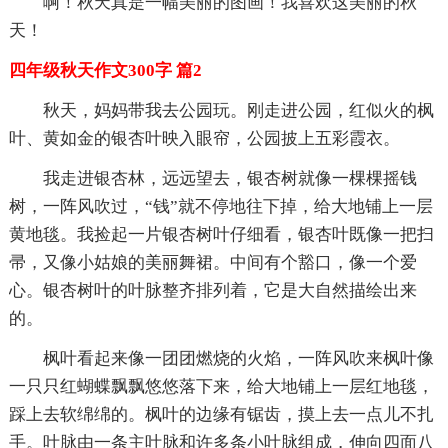
啊！秋天真是一幅美丽的图画！我喜欢这美丽的秋
天！
四年级秋天作文300字 篇2
秋天，妈妈带我去公园玩。刚走进公园，红似火的枫
叶、黄如金的银杏叶映入眼帘，公园披上五彩霞衣。
我走进银杏林，远远望去，银杏树就像一棵棵摇钱
树，一阵风吹过，“钱”就不停地往下掉，给大地铺上一层
黄地毯。我捡起一片银杏树叶仔细看，银杏叶既像一把扫
帚，又像小姑娘的美丽舞裙。中间有个豁口，像一个爱
心。银杏树叶的叶脉整齐排列着，它是大自然描绘出来
的。
枫叶看起来像一团团燃烧的火焰，一阵风吹来枫叶像
一只只红蝴蝶飘飘悠悠落下来，给大地铺上一层红地毯，
踩上去软绵绵的。枫叶的边缘有锯齿，摸上去一点儿不扎
手。叶脉由一条主叶脉和许多条小叶脉组成，伸向四面八