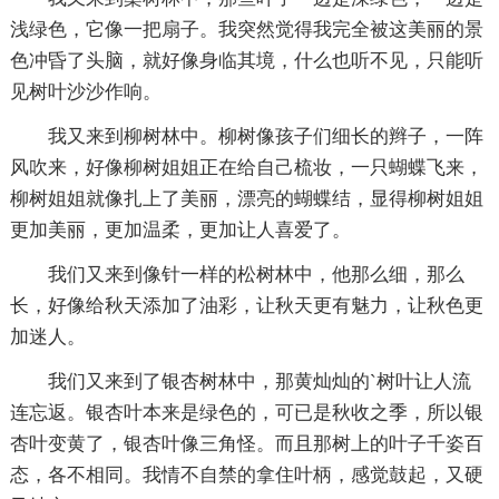
浅绿色，它像一把扇子。我突然觉得我完全被这美丽的景
色冲昏了头脑，就好像身临其境，什么也听不见，只能听
见树叶沙沙作响。
我又来到柳树林中。柳树像孩子们细长的辫子，一阵
风吹来，好像柳树姐姐正在给自己梳妆，一只蝴蝶飞来，
柳树姐姐就像扎上了美丽，漂亮的蝴蝶结，显得柳树姐姐
更加美丽，更加温柔，更加让人喜爱了。
我们又来到像针一样的松树林中，他那么细，那么
长，好像给秋天添加了油彩，让秋天更有魅力，让秋色更
加迷人。
我们又来到了银杏树林中，那黄灿灿的`树叶让人流
连忘返。银杏叶本来是绿色的，可已是秋收之季，所以银
杏叶变黄了，银杏叶像三角怪。而且那树上的叶子千姿百
态，各不相同。我情不自禁的拿住叶柄，感觉鼓起，又硬