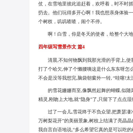
仗，在雪地里彼此追赶着，欢呼着，时不时
扔去。他们玩得多开心啊！我也想亲身体验
个树杈，叽叽喳喳，闹个不停。
啊！白雪，你是冬天的使者，给整个大
四年级写雪景作文 篇4
清晨,不知何物飘到我那光滑的手背上,使
打了个哈欠,伸了个懒腰咦这是什么东东呀怎
不会是没等我想完,脑袋朝窗外一转, “哇噻!太
的雪花姗姗而至,像飘然起舞的蝴蝶,似随
精灵,刚吻上大地,就“隐身”了,只留下了点点湿
过了一会儿,雪花终于不负众望,把萧瑟凄
万树梨花开”的美丽景象,树枝上结满了亮晶晶的冰
我自言自语地说,“多么希望它真的是可以吃的棉