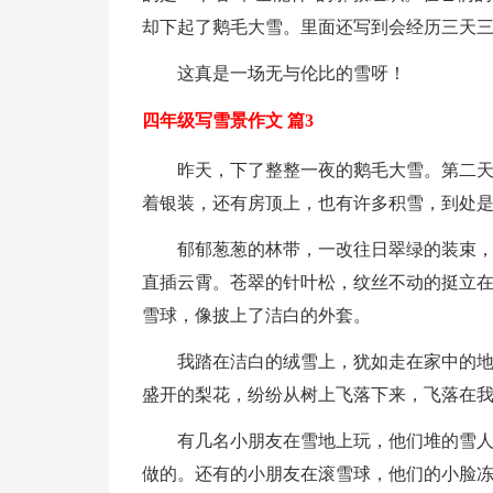
却下起了鹅毛大雪。里面还写到会经历三天
这真是一场无与伦比的雪呀！
四年级写雪景作文 篇3
昨天，下了整整一夜的鹅毛大雪。第二
着银装，还有房顶上，也有许多积雪，到处
郁郁葱葱的林带，一改往日翠绿的装束
直插云霄。苍翠的针叶松，纹丝不动的挺立
雪球，像披上了洁白的外套。
我踏在洁白的绒雪上，犹如走在家中的
盛开的梨花，纷纷从树上飞落下来，飞落在我
有几名小朋友在雪地上玩，他们堆的雪
做的。还有的小朋友在滚雪球，他们的小脸