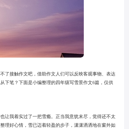
少不了接触作文吧，借助作文人们可以反映客观事物、表达
从下笔？下面是小编整理的四年级写雪景作文6篇，仅供
，也让我着实过了一把雪瘾。正当我意犹末尽，觉得还不太
我整理好心情，雪已迈着轻盈的步子，潇潇洒洒地在窗外如