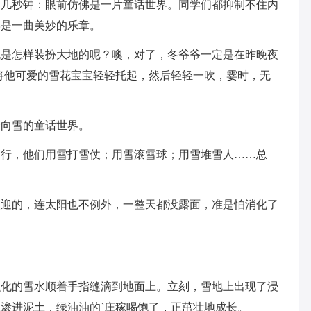
了几秒钟：眼前仿佛是一片童话世界。同学们都抑制不住内
佛是一曲美妙的乐章。
晚是怎样装扮大地的呢？噢，对了，冬爷爷一定是在昨晚夜
将他可爱的雪花宝宝轻轻托起，然后轻轻一吹，霎时，无
奔向雪的童话世界。
滑行，他们用雪打雪仗；用雪滚雪球；用雪堆雪人……总
欢迎的，连太阳也不例外，一整天都没露面，准是怕消化了
融化的雪水顺着手指缝滴到地面上。立刻，雪地上出现了浸
渗进泥土，绿油油的`庄稼喝饱了，正茁壮地成长。