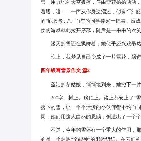
雪，用力地向天空撒落，任由雪花扬扬洒洒，
着腰，嗖——一声从你身边溜过，似有“飞”
的“屁股墩儿”。而有的同学捧起一把雪，滚
仗的游戏就此拉开序幕，随后是一串串的欢
漫天的雪还在飘舞着，她似乎还兴致昂
晚上，我梦见自己变成了一片雪花，飘
四年级写雪景作文 篇2
圣洁的冬姑娘，悄悄地到来，她撒下一
300字。树上、房顶上、路上都安上了“
落下的雪，让一个个活泼的小伙伴都不约而
同，她们用这大自然的恩赐，创造出了一个
不过，今年的雪还有一个重大的作用，那
的是一个名叫“全能神”的邪教组织。在它们的