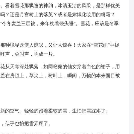
盈。看着雪花那飘逸的神韵，冰清玉洁的风采，是那样优美
玉吗？还是月宫树上的落英？或者是嫦娥化妆用的粉霜？
，“今冬麦盖三层被，来年枕着馒头睡”。雪花，应该是冬季
那种境界既使人惊叹，又让人惊喜！大家在“雪花雨”中捉
欢呼声，尖叫声，响成一片。
雪花从天穹深处飘落，如同窈窕的仙女穿着白色的裙子，用
覆盖在房顶上，草尖上，树叶上，瞬间，万物的本来面目被
清新的空气。轻轻的踏着柔软的雪，生怕把雪踩疼了。
驶，似乎也怕把雪弄疼了。