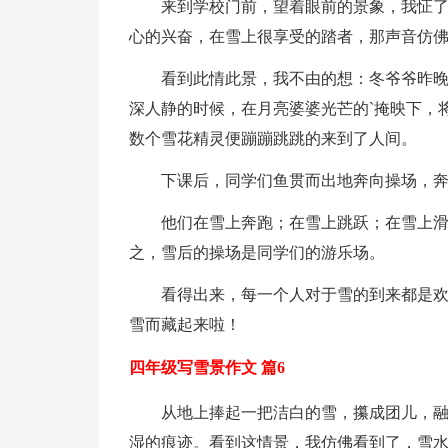
来到学校门前，望着眼前的景象，我怔
心的兴奋，在雪上很享受的踏者，那声音仿
看到此情此景，我不由的想：冬爷爷昨
深人静的时候，在月亮婆婆光芒的`掩映下，
数个雪花精灵便蹦蹦跳跳的来到了人间。
下课后，同学们鱼贯而出地奔向操场，
他们在雪上奔跑；在雪上跳跃；在雪上
之，雪后的操场是同学们的游乐场。
看得出来，每一个人对于雪的到来都是
雪而藏起来啦！
四年级写雪景作文 篇6
从地上捧起一把洁白的雪，攥成团儿，
湿的痕迹。看到这情景，我仿佛看到了，雪水