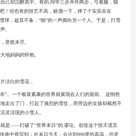
自己却沉醉其中。有的.同学三步并作两步，弓着腿，猫
感吧！但也有的技艺不高，哧溜一下，摔了个实实在在
成雪球，趁其不备，“啪”的一声掷向另一个人。于是，打雪
笑声。
然，意犹未尽。
进大地妈妈的怀抱。
片片洁白的雪花，
雪衣”。一个银装素裹的世界就展现在人们的面前。 这悄然
同地走出了门，打起了激烈的雪仗，而旁边的女孩却截然不
个活灵活现的小雪人。
就是——打破了“世界末日”的.谬论。创造这个惊天谎言
传单中曾写到：在末日当天，会达到999度的高温，但是