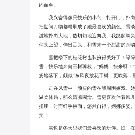
约而至。
我兴奋得像只快乐的小鸟，打开门，扑
把世间万物都粉刷成了她最喜欢的颜色。雪
滋地扑向大地，热切切地迎向我。我踮起脚
仰头上望，伸出舌头，和雪来一个甜甜的亲
雪把楼下的桂花树也装扮得美好了！绿
雪，快乐地奔向玉树琼枝，“妈妈，快来呀！
扬地落下，颇似“东风夜放花千树，更吹落，
走在风雪中，顽皮的雪在我周围嬉戏。
温柔体贴，那么清凉圆滑。雪更喜欢伴着风
扭腰，时而纤手拂面，悠然自得，婀娜多姿
笑！
雪也是冬天里我们最喜欢的玩伴。瞧，