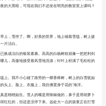
三夜的大黑暗，可现在我们不还坐在明亮的教室里上课吗？
天早上，雪停了。啊，好美的世界，地上铺着雪毯，树上披
是一片洁白。
，已换成洁白的银装素裹。高高的白杨树枝就像一把把利剑
在哪儿，高傲地接受着风雪地洗涤；针叶上积满了毛松松的
地毯上。我不小心碰了路旁的一棵香樟树，树上的白雪犹如
的头上、脸上、衣服上，我仿佛置身于花的`海洋。
人真是栩栩如生。雪人的嘴是用辣椒做的，鼻子是用胡萝卜
冻得红红的，但还是没停下来。远处大一点的孩童正在打雪