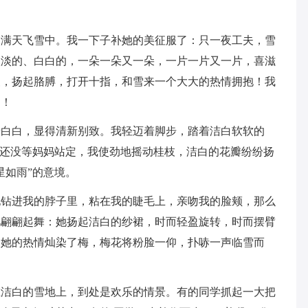
向满天飞雪中。我一下子补她的美征服了：只一夜工夫，雪
淡淡的、白白的，一朵一朵又一朵，一片一片又一片，喜滋
尖，扬起胳膊，打开十指，和雪来一个大大的热情拥抱！我
吻！
绿白白，显得清新别致。我轻迈着脚步，踏着洁白软软的
”还没等妈妈站定，我使劲地摇动桂枝，洁白的花瓣纷纷扬
星如雨”的意境。
她钻进我的脖子里，粘在我的睫毛上，亲吻我的脸颊，那么
儿翩翩起舞：她扬起洁白的纱裙，时而轻盈旋转，时而摆臂
。她的热情灿染了梅，梅花将粉脸一仰，扑哧一声临雪而
在洁白的雪地上，到处是欢乐的情景。有的同学抓起一大把