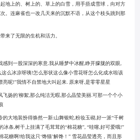
抓起地上的、树上的、草上的白雪，用手捂成雪球，向对方
一次。连麻雀也一改几天来的沉默不语，从这个枝头跳到那
地带来了无限的生机和活力。
我感到一股深深的寒意.我从睡梦中冰醒,睁开朦胧的双眼,
么这么冰凉呀咦!怎么形状这么像小雪花呀怎么化成水啦该
漂亮呢!”我情不自禁地大叫起来. 原来呀,是零零星星
风飞扬的'柳絮,那么纯洁无暇,那么晶莹美丽.可那一个个小
痕
冷的大地装扮得焕然一新:山舞银蛇,粉妆玉砌,好一派“千树
条,树干上挂满了毛茸茸的“棉花糖”, “哇噻,好可爱哦!”
花糖啊!给我这只‘馋猫’解馋！” 雪花晶莹透亮，而且形