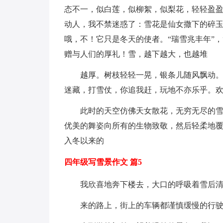
态不一，似白莲，似柳絮，似梨花，轻轻盈
动人，我不禁迷惑了：雪花是仙女撒下的碎
哦，不！它只是冬天的使者。“瑞雪兆丰年”
赠与人们的厚礼！雪，越下越大，也越堆
越厚。树枝轻轻一晃，银条儿随风飘动。
迷藏，打雪仗，你追我赶，玩地不亦乐乎。
此时的天空仿佛天女散花，无穷无尽的
优美的舞姿向所有的生物致敬，然后轻柔地
入冬以来的
四年级写雪景作文 篇5
我欣喜地奔下楼去，大口的呼吸着雪后
来的路上，街上的车辆都谨慎缓慢的行