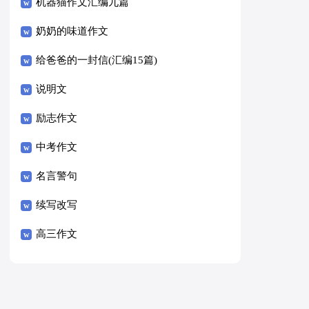
8篇）
机器猫作文汇编九篇
奶奶的味道作文
给爸爸的一封信(汇编15篇)
说明文
励志作文
中考作文
名言警句
续写改写
高三作文