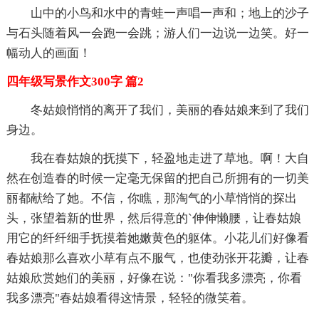
山中的小鸟和水中的青蛙一声唱一声和；地上的沙子
与石头随着风一会跑一会跳；游人们一边说一边笑。好一
幅动人的画面！
四年级写景作文300字 篇2
冬姑娘悄悄的离开了我们，美丽的春姑娘来到了我们
身边。
我在春姑娘的抚摸下，轻盈地走进了草地。啊！大自
然在创造春的时候一定毫无保留的把自己所拥有的一切美
丽都献给了她。不信，你瞧，那淘气的小草悄悄的探出
头，张望着新的世界，然后得意的`伸伸懒腰，让春姑娘
用它的纤纤细手抚摸着她嫩黄色的躯体。小花儿们好像看
春姑娘那么喜欢小草有点不服气，也使劲张开花瓣，让春
姑娘欣赏她们的美丽，好像在说："你看我多漂亮，你看
我多漂亮"春姑娘看得这情景，轻轻的微笑着。