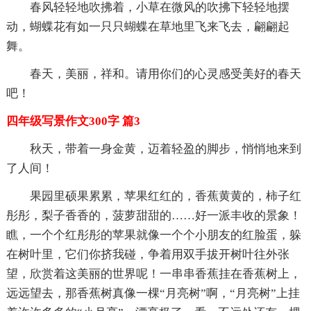
春风轻轻地吹拂着，小草在微风的吹拂下轻轻地摆
动，蝴蝶花有如一只只蝴蝶在草地里飞来飞去，翩翩起
舞。
春天，美丽，祥和。请用你们的心灵感受美好的春天
吧！
四年级写景作文300字 篇3
秋天，带着一身金黄，迈着轻盈的脚步，悄悄地来到
了人间！
果园里硕果累累，苹果红红的，香蕉黄黄的，柿子红
彤彤，梨子香香的，菠萝甜甜的……好一派丰收的景象！
瞧，一个个红彤彤的苹果就像一个个小朋友的红脸蛋，躲
在树叶里，它们你挤我碰，争着用双手拔开树叶往外张
望，欣赏着这美丽的世界呢！一串串香蕉挂在香蕉树上，
远远望去，那香蕉树真像一棵“月亮树”啊，“月亮树”上挂