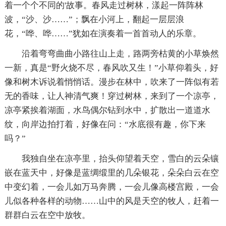
着一个个不同的'故事。春风走过树林，漾起一阵阵林
波，“沙、沙……”；飘在小河上，翻起一层层浪
花，“哗、哗……”犹如在演奏着一首首动人的乐章。
沿着弯弯曲曲小路往山上走，路两旁枯黄的小草焕然
一新，真是“野火烧不尽，春风吹又生！”小草仰着头，好
像和树木诉说着悄悄话。漫步在林中，吹来了一阵似有若
无的香味，让人神清气爽！穿过树林，来到了一个凉亭，
凉亭紧挨着湖面，水鸟偶尔钻到水中，扩散出一道道水
纹，向岸边拍打着，好像在问：“水底很有趣，你下来
吗？”
我独自坐在凉亭里，抬头仰望着天空，雪白的云朵镶
嵌在蓝天中，好像是蓝绸缎里的几朵银花，朵朵白云在空
中变幻着，一会儿如万马奔腾，一会儿像高楼宫殿，一会
儿似各种各样的动物……山中的风是天空的牧人，赶着一
群群白云在空中放牧。