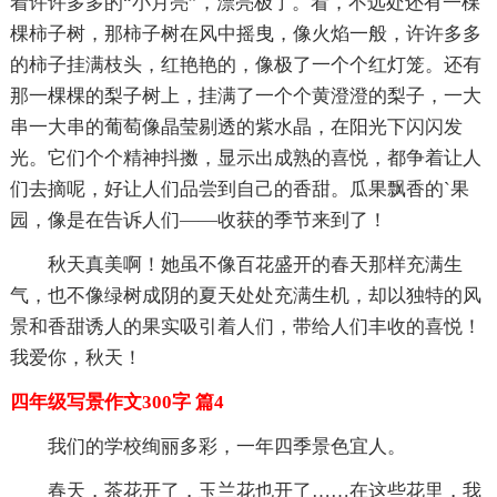
着许许多多的“小月亮”，漂亮极了。看，不远处还有一棵
棵柿子树，那柿子树在风中摇曳，像火焰一般，许许多多
的柿子挂满枝头，红艳艳的，像极了一个个红灯笼。还有
那一棵棵的梨子树上，挂满了一个个黄澄澄的梨子，一大
串一大串的葡萄像晶莹剔透的紫水晶，在阳光下闪闪发
光。它们个个精神抖擞，显示出成熟的喜悦，都争着让人
们去摘呢，好让人们品尝到自己的香甜。瓜果飘香的`果
园，像是在告诉人们——收获的季节来到了！
秋天真美啊！她虽不像百花盛开的春天那样充满生
气，也不像绿树成阴的夏天处处充满生机，却以独特的风
景和香甜诱人的果实吸引着人们，带给人们丰收的喜悦！
我爱你，秋天！
四年级写景作文300字 篇4
我们的学校绚丽多彩，一年四季景色宜人。
春天，茶花开了，玉兰花也开了……在这些花里，我