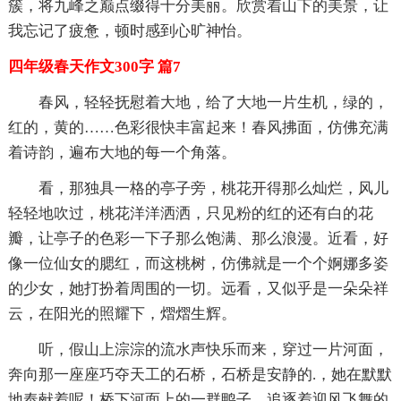
簇，将九峰之巅点缀得十分美丽。欣赏着山下的美景，让
我忘记了疲惫，顿时感到心旷神怡。
四年级春天作文300字 篇7
春风，轻轻抚慰着大地，给了大地一片生机，绿的，
红的，黄的……色彩很快丰富起来！春风拂面，仿佛充满
着诗韵，遍布大地的每一个角落。
看，那独具一格的亭子旁，桃花开得那么灿烂，风儿
轻轻地吹过，桃花洋洋洒洒，只见粉的红的还有白的花
瓣，让亭子的色彩一下子那么饱满、那么浪漫。近看，好
像一位仙女的腮红，而这桃树，仿佛就是一个个婀娜多姿
的少女，她打扮着周围的一切。远看，又似乎是一朵朵祥
云，在阳光的照耀下，熠熠生辉。
听，假山上淙淙的流水声快乐而来，穿过一片河面，
奔向那一座座巧夺天工的石桥，石桥是安静的.，她在默默
地奉献着呢！桥下河面上的一群鸭子，追逐着迎风飞舞的