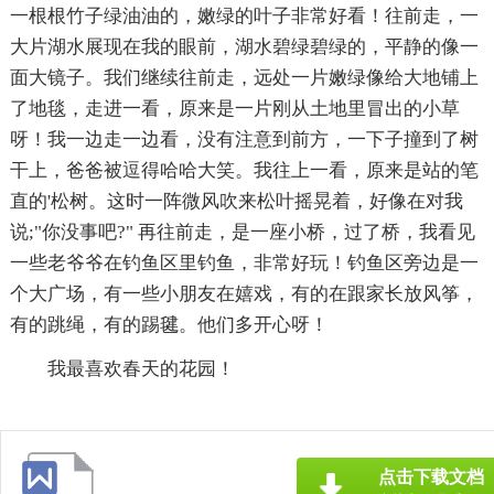
一根根竹子绿油油的，嫩绿的叶子非常好看！往前走，一
大片湖水展现在我的眼前，湖水碧绿碧绿的，平静的像一
面大镜子。我们继续往前走，远处一片嫩绿像给大地铺上
了地毯，走进一看，原来是一片刚从土地里冒出的小草
呀！我一边走一边看，没有注意到前方，一下子撞到了树
干上，爸爸被逗得哈哈大笑。我往上一看，原来是站的笔
直的'松树。这时一阵微风吹来松叶摇晃着，好像在对我
说;"你没事吧?" 再往前走，是一座小桥，过了桥，我看见
一些老爷爷在钓鱼区里钓鱼，非常好玩！钓鱼区旁边是一
个大广场，有一些小朋友在嬉戏，有的在跟家长放风筝，
有的跳绳，有的踢毽。他们多开心呀！
我最喜欢春天的花园！
点击下载文档