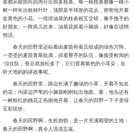
菜都从根部向四周分出很多枝条。每一根枝条都像一棵小
树一样长出枝枝叶叶，顶部是半球形的花丛，密密地开着
金黄色的小花。一排排油菜的枝条相互交错，像手挽手的
好朋友。一阵风儿吹来，油菜花摇着小脑袋，好像在说悄
悄话。
春天的田野里还站着由麦苗和蚕豆组成的绿色方阵。
一垄垄的麦苗青翠欲滴，排着整齐的队伍，像接受检阅的
`仪仗队；蚕豆就放松多了，它们竖着紫色的小耳朵，在
听大地妈妈讲故事呢。
春天的田野里，路边长满了嫩绿的小草，开着不知名
的花；沟渠边芦苇的小脑袋刚刚钻出地面。看，地头还有
一树粉红的桃花正热闹地开着，让春天的田野一下子变得
五彩缤纷。
春天的田野啊，生机勃勃，是一片充满期望的土地；
春天的田野啊，真令人流连忘返。