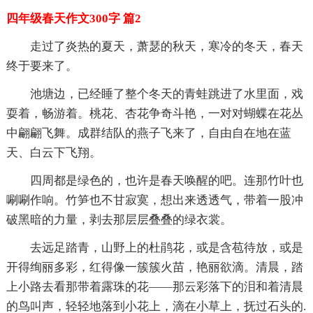
四年级春天作文300字 篇2
走过了炎热的夏天，萧瑟的秋天，寒冷的冬天，春天
终于要来了。
池塘边，已经睡了整个冬天的青蛙跳进了水里面，戏
耍着，畅游着。桃花、杏花争奇斗艳，一对对蝴蝶在花丛
中翩翩飞舞。成群结队的燕子飞来了，自由自在地在蓝
天、白云下飞翔。
四周都是绿色的，也许是春天唤醒的吧。连那竹叶也
唰唰作响。竹笋也不甘寂寞，想出来透透气，带着一股冲
破黑暗的力量，剥去那层层叠叠的绿衣裳。
去远足踏青，山野上的杜鹃花，或是含苞待放，或是
开得绚丽多彩，红得像一簇簇火苗，艳丽欲滴。清晨，踏
上小路去看那带着露珠的花——那云彩落下的泪和着清晨
的鸟叫声，轻轻地落到小花上，滴在小草上，抚过石头的.