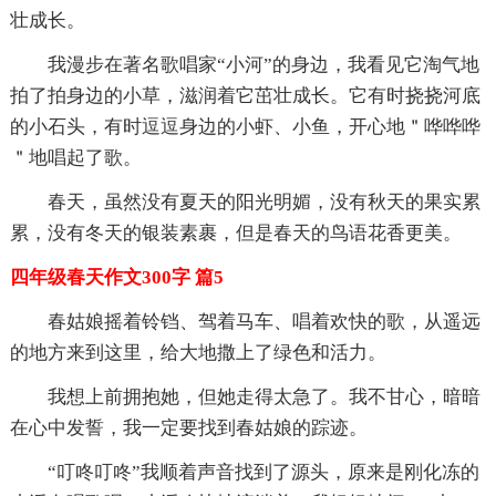
壮成长。
我漫步在著名歌唱家“小河”的身边，我看见它淘气地
拍了拍身边的小草，滋润着它茁壮成长。它有时挠挠河底
的小石头，有时逗逗身边的小虾、小鱼，开心地＂哗哗哗
＂地唱起了歌。
春天，虽然没有夏天的阳光明媚，没有秋天的果实累
累，没有冬天的银装素裹，但是春天的鸟语花香更美。
四年级春天作文300字 篇5
春姑娘摇着铃铛、驾着马车、唱着欢快的歌，从遥远
的地方来到这里，给大地撒上了绿色和活力。
我想上前拥抱她，但她走得太急了。我不甘心，暗暗
在心中发誓，我一定要找到春姑娘的踪迹。
“叮咚叮咚”我顺着声音找到了源头，原来是刚化冻的