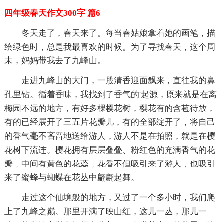
四年级春天作文300字 篇6
冬天走了，春天来了。每当春姑娘拿着她的画笔，描
绘绿色时，总是我最喜欢的时候。为了寻找春天，这个周
末，妈妈带我去了九峰山。
走进九峰山的大门，一股清香迎面飘来，直往我的鼻
孔里钻。循着香味，我找到了香气的'起源，原来就是在离
梅园不远的地方，有好多棵樱花树，樱花有的含苞待放，
有的已经展开了三五片花瓣儿，有的全部绽开了，将自己
的香气毫不吝啬地送给游人，游人不是在拍照，就是在樱
花树下流连。樱花拥有层层叠叠、粉红色的充满香气的花
瓣，中间有黄色的花蕊，花香不但吸引来了游人，也吸引
来了蜜蜂与蝴蝶在花丛中翩翩起舞。
走过这个仙境般的地方，又过了一个多小时，我们爬
上了九峰之巅。那里开满了映山红，这儿一丛，那儿一