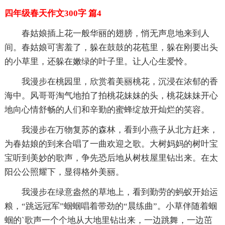
四年级春天作文300字 篇4
春姑娘插上花一般华丽的翅膀，悄无声息地来到人
间。春姑娘可害羞了，躲在鼓鼓的花苞里，躲在刚要出头
的小草里，还躲在嫩绿的叶子里。让人心生爱怜。
我漫步在桃园里，欣赏着美丽桃花，沉浸在浓郁的香
海中。风哥哥淘气地拍了拍桃花妹妹的头，桃花妹妹开心
地向心情舒畅的人们和辛勤的蜜蜂绽放开灿烂的笑容。
我漫步在万物复苏的森林，看到小燕子从北方赶来，
为春姑娘的到来合唱了一曲欢迎之歌。大树妈妈的树叶宝
宝听到美妙的歌声，争先恐后地从树枝屋里钻出来。在太
阳公公照耀下，显得格外美丽。
我漫步在绿意盎然的草地上，看到勤劳的蚂蚁开始运
粮，“跳远冠军”蝈蝈唱着带劲的“晨练曲”。小草伴随着蝈
蝈的`歌声一个个地从大地里钻出来，一边跳舞，一边茁