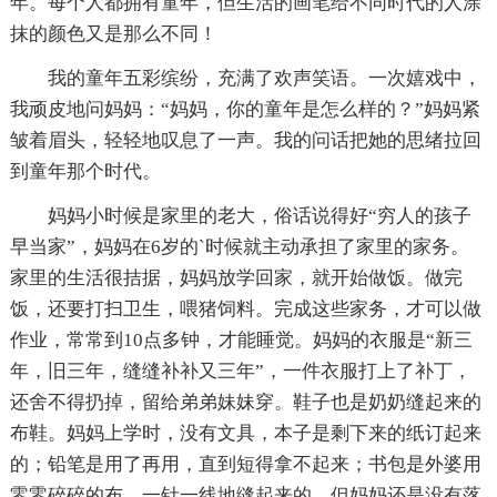
年。每个人都拥有童年，但生活的画笔给不同时代的人涂
抹的颜色又是那么不同！
我的童年五彩缤纷，充满了欢声笑语。一次嬉戏中，
我顽皮地问妈妈：“妈妈，你的童年是怎么样的？”妈妈紧
皱着眉头，轻轻地叹息了一声。我的问话把她的思绪拉回
到童年那个时代。
妈妈小时候是家里的老大，俗话说得好“穷人的孩子
早当家”，妈妈在6岁的`时候就主动承担了家里的家务。
家里的生活很拮据，妈妈放学回家，就开始做饭。做完
饭，还要打扫卫生，喂猪饲料。完成这些家务，才可以做
作业，常常到10点多钟，才能睡觉。妈妈的衣服是“新三
年，旧三年，缝缝补补又三年”，一件衣服打上了补丁，
还舍不得扔掉，留给弟弟妹妹穿。鞋子也是奶奶缝起来的
布鞋。妈妈上学时，没有文具，本子是剩下来的纸订起来
的；铅笔是用了再用，直到短得拿不起来；书包是外婆用
零零碎碎的布，一针一线地缝起来的。但妈妈还是没有落