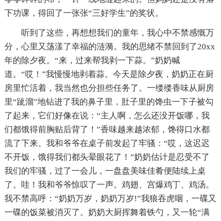
下功课，得回了一张张“三好学生”的奖状。
听到了这些，再想想我们的童年，我心中不禁感慨万
分，心里又荡漾了幸福的涟漪。我的思绪不禁回到了20xx
年的除夕夜。“来，过来帮我剥一下蒜。”奶奶喊
道。“哎！”我慢慢地剥着蒜。今天是除夕夜，奶奶正在厨
房里忙活着，我当然也分担些任务了。一缕缕香味从厨房
里“跐溜”地钻进了我的鼻子里，肚子里的馋虫一下子被勾
了起来，它们好像在说：“主人啊，怎么还没开饭哪，我
们都饿得前胸贴后背了！”香味越来越浓郁，馋得口水都
流了下来。我和爷爷在桌子前发起了牢骚：“哎，这迟迟
不开饭，饿得我们都头晕眼花了！”奶奶估计是忍受不了
我们的牢骚，过了一会儿，一盘盘美味佳肴便陆续上桌
了。哇！我和爷爷惊叹了一声。鸡翅、宫爆鸡丁、鸡汤。
我不禁高呼：“奶奶万岁，奶奶万岁!”我狼吞虎咽，一碟又
一碟的饭菜被消灭了。奶奶大厨挥舞着铁勺，又一轮“满