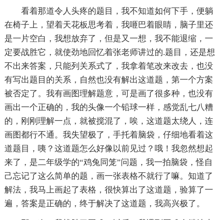
看着那道令人头疼的题目，我不知道如何下手，便躺
在椅子上，望着天花板思考着，我咂巴着眼睛，脑子里还
是一片空白，我想放弃了，但是又一想，我不能退缩，一
定要战胜它，就使劲地回忆着张老师讲过的.题目，还是想
不出来答案，只能列关系式了，我拿着笔改来改去，也没
有写出题目的关系，自然也没有解出这道题，第一个方案
被否定了。我有画图理解题意，可是画了很多种，也没有
画出一个正确的，我的头像一个铅球一样，感觉乱七八糟
的，刚刚理解一点，就被搅混了，唉，这道题太绕人，连
画图都行不通。我失望极了，手托着脑袋，仔细地看着这
道题目，咦？这道题怎么好像以前见过？哦！我忽然想起
来了，是二年级学的“鸡兔同笼”问题，我一拍脑袋，怪自
己忘记了这么简单的题，画一张表格不就行了嘛。知道了
解法，我马上画起了表格，很快算出了这道题，验算了一
遍，答案是正确的，终于解决了这道题，我高兴极了。