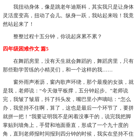
我扭动身体，像是跳老年迪斯科，其实我只是让身体
灵活度变高，扭动了会儿。纵身一跃，我站起来啦！我竟
然站起来了！
整整过程十五分钟，你说起床累不累？
四年级困难作文 篇5
在舞蹈房里，没有天生就会舞蹈的，舞蹈房里，只有
那些勤学苦练的小精灵们，和一个这样的我……
窗外雨声淅沥，窗内歌声环绕，那个最瘦的女孩，就
是我，老师说：“今天做平板撑，五分钟起步。”老师说
完，我皱了皱眉，抖了抖头发，嘴巴里小声嘀咕：“怎么
办，我坚持不住啊，算了，这也是最后一个环节了，要拼
就拼一把！”我要证明我不是闲着没事干的，说完我把脚
掌贴到墙角上，手臂和地面垂直，形成了一个九十度的
角，直到老师报时间报到四分钟的时候，我实在坚持不住