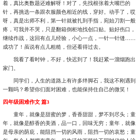
着，真比奥数题还难解呀！对了，先找根张着大嘴巴的
针，再挑选一条跟衣服颜色相近的线，穿好。动手了，哎
呀，真是出师不利，第一针就被扎到手指，宛始刀割一般
疼，可我并不哭，只是翻箱倒柜地找创口贴。贴好伤口，
继续作战，这回有点儿经验，小心一点，一针一针缝……
成功了！虽说有点儿粗糙，但还看得过去。
我看了看时钟，不好，快迟到了！我赶紧一溜烟跑出
家门。
同学们，人生的道路上有许多绊脚石，我这不刚遇到
一颗吗？希望你们面对困难，也能保持住自己的微笑！
四年级困难作文 篇3
童年，就像是甜蜜的梦，香香甜甜，梦不到尽头；童
年，就像是醇香的美酒，品一口，回味无穷；童年，就像
是母亲的荫庇，能阻挡一切的风雨，阻挡一切的哀愁；童