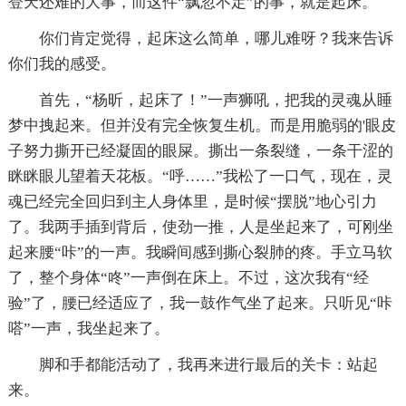
登天还难的大事，而这件“飘忽不定”的事，就是起床。
你们肯定觉得，起床这么简单，哪儿难呀？我来告诉
你们我的感受。
首先，“杨昕，起床了！”一声狮吼，把我的灵魂从睡
梦中拽起来。但并没有完全恢复生机。而是用脆弱的'眼皮
子努力撕开已经凝固的眼屎。撕出一条裂缝，一条干涩的
眯眯眼儿望着天花板。“呼……”我松了一口气，现在，灵
魂已经完全回归到主人身体里，是时候“摆脱”地心引力
了。我两手插到背后，使劲一推，人是坐起来了，可刚坐
起来腰“咔”的一声。我瞬间感到撕心裂肺的疼。手立马软
了，整个身体“咚”一声倒在床上。不过，这次我有“经
验”了，腰已经适应了，我一鼓作气坐了起来。只听见“咔
嗒”一声，我坐起来了。
脚和手都能活动了，我再来进行最后的关卡：站起
来。