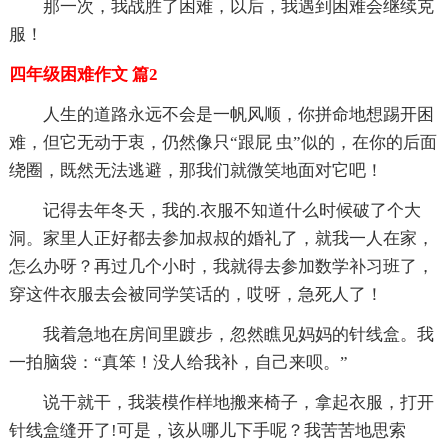
那一次，我战胜了困难，以后，我遇到困难会继续克
服！
四年级困难作文 篇2
人生的道路永远不会是一帆风顺，你拼命地想踢开困
难，但它无动于衷，仍然像只“跟屁 虫”似的，在你的后面
绕圈，既然无法逃避，那我们就微笑地面对它吧！
记得去年冬天，我的.衣服不知道什么时候破了个大
洞。家里人正好都去参加叔叔的婚礼了，就我一人在家，
怎么办呀？再过几个小时，我就得去参加数学补习班了，
穿这件衣服去会被同学笑话的，哎呀，急死人了！
我着急地在房间里踱步，忽然瞧见妈妈的针线盒。我
一拍脑袋：“真笨！没人给我补，自己来呗。”
说干就干，我装模作样地搬来椅子，拿起衣服，打开
针线盒缝开了!可是，该从哪儿下手呢？我苦苦地思索