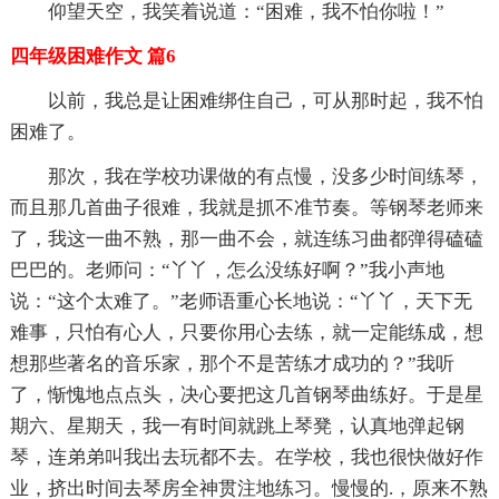
仰望天空，我笑着说道：“困难，我不怕你啦！”
四年级困难作文 篇6
以前，我总是让困难绑住自己，可从那时起，我不怕
困难了。
那次，我在学校功课做的有点慢，没多少时间练琴，
而且那几首曲子很难，我就是抓不准节奏。等钢琴老师来
了，我这一曲不熟，那一曲不会，就连练习曲都弹得磕磕
巴巴的。老师问：“丫丫，怎么没练好啊？”我小声地
说：“这个太难了。”老师语重心长地说：“丫丫，天下无
难事，只怕有心人，只要你用心去练，就一定能练成，想
想那些著名的音乐家，那个不是苦练才成功的？”我听
了，惭愧地点点头，决心要把这几首钢琴曲练好。于是星
期六、星期天，我一有时间就跳上琴凳，认真地弹起钢
琴，连弟弟叫我出去玩都不去。在学校，我也很快做好作
业，挤出时间去琴房全神贯注地练习。慢慢的.，原来不熟