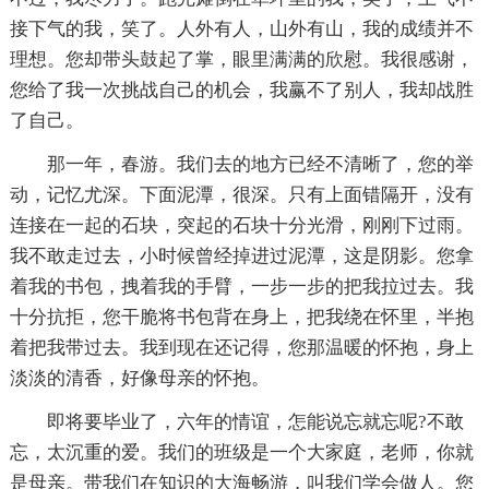
接下气的我，笑了。人外有人，山外有山，我的成绩并不
理想。您却带头鼓起了掌，眼里满满的欣慰。我很感谢，
您给了我一次挑战自己的机会，我赢不了别人，我却战胜
了自己。
那一年，春游。我们去的地方已经不清晰了，您的举
动，记忆尤深。下面泥潭，很深。只有上面错隔开，没有
连接在一起的石块，突起的石块十分光滑，刚刚下过雨。
我不敢走过去，小时候曾经掉进过泥潭，这是阴影。您拿
着我的书包，拽着我的手臂，一步一步的把我拉过去。我
十分抗拒，您干脆将书包背在身上，把我绕在怀里，半抱
着把我带过去。我到现在还记得，您那温暖的怀抱，身上
淡淡的清香，好像母亲的怀抱。
即将要毕业了，六年的情谊，怎能说忘就忘呢?不敢
忘，太沉重的爱。我们的班级是一个大家庭，老师，你就
是母亲。带我们在知识的大海畅游，叫我们学会做人。您