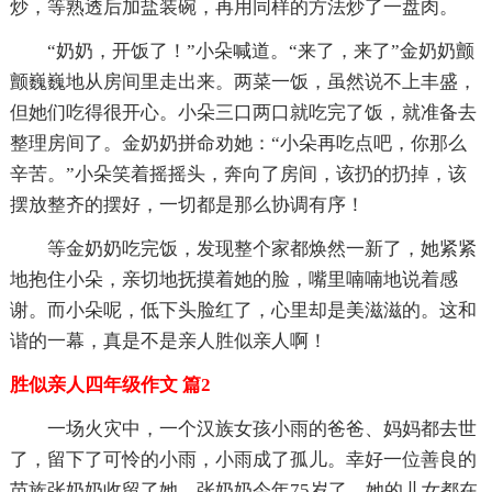
炒，等熟透后加盐装碗，再用同样的方法炒了一盘肉。
“奶奶，开饭了！”小朵喊道。“来了，来了”金奶奶颤
颤巍巍地从房间里走出来。两菜一饭，虽然说不上丰盛，
但她们吃得很开心。小朵三口两口就吃完了饭，就准备去
整理房间了。金奶奶拼命劝她：“小朵再吃点吧，你那么
辛苦。”小朵笑着摇摇头，奔向了房间，该扔的扔掉，该
摆放整齐的摆好，一切都是那么协调有序！
等金奶奶吃完饭，发现整个家都焕然一新了，她紧紧
地抱住小朵，亲切地抚摸着她的脸，嘴里喃喃地说着感
谢。而小朵呢，低下头脸红了，心里却是美滋滋的。这和
谐的一幕，真是不是亲人胜似亲人啊！
胜似亲人四年级作文 篇2
一场火灾中，一个汉族女孩小雨的爸爸、妈妈都去世
了，留下了可怜的小雨，小雨成了孤儿。幸好一位善良的
苗族张奶奶收留了她。张奶奶今年75岁了，她的儿女都在