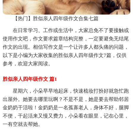
【热门】胜似亲人四年级作文合集七篇
在日常学习、工作或生活中，大家总免不了要接触或
使用作文吧，作文要求篇章结构完整，一定要避免无结尾
作文的出现。相信写作文是一个让许多人都头痛的问题，
以下是小编为大家收集的胜似亲人四年级作文7篇，仅供
参考，欢迎大家阅读。
胜似亲人四年级作文 篇1
星期六，小朵早早地起床，快速梳妆打扮好就急忙跑
出屋外。她要去哪里玩啊？不是不是，她是要去帮助邻居
金奶奶干活啦！金奶奶是一名孤寡老人，身体不好，腿脚
不便，干起活来又慢又费力，小朵看在眼里，记在心里，
一有空就去帮她。