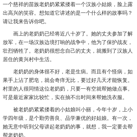
一个慈祥的苗族老奶奶紧紧搂着一个汉族小姑娘，脸上露
出高兴的笑容。想知道它讲述的是一个什么样的故事吗？
请让我来告诉你吧。
画上的老奶奶已经将近八十岁了。她的丈夫参加了解
放军，在一场汉族边境打响的战争中，他为了保护战友，
壮烈牺牲了。老奶奶很想念自己的丈夫，就搬到了汉族人
居住的黄兴村中生活。
老奶奶的身体很不好，老是生病。而且有个怪病，如
果手上沾了肥皂，就会奇痒无比，要过好几天才能恢复。
村里的人很同情这位老奶奶，只要一有空就帮她做点事。
可是最近家家比较忙，实在抽不出时间来帮她洗衣服。
被老奶奶紧紧搂着的小姑娘叫小丽，今年十岁，上小
学四年级，是个勤劳善良、品学兼优的好姑娘。有一次，
她无意中听到父母讲起老奶奶的事，就想，我一定要去帮
帮老奶奶。