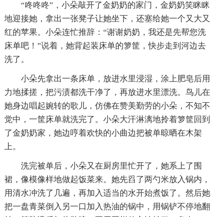
“咚咚咚”，小朵敲开了金奶奶的家门，金奶奶笑眯眯
地迎接她，拿出一张凳子让她坐下，还塞给她一个又大又
红的苹果。小朵连忙推辞：“谢谢奶奶，我还是先帮您洗
床单吧！”说着，她背起装床单的箩筐，快步走到河边去
洗了。
小朵先拿出一条床单，放进水里浸湿，涂上肥皂后用
力地揉搓，把污渍都洗干净了，再放进水里漂洗。鸟儿在
她身边唱起婉转的歌儿，仿佛在赞美勤劳的小朵，不知不
觉中，一筐床单就洗完了。小朵大汗淋漓地拎着箩筐回到
了金奶奶家，她边哼着欢快的小曲边把被单晾晒在木架
上。
洗完被单后，小朵又在厨房里忙开了，她系上了围
裙，像模像样地做起饭菜来。她先舀了两勺米放入锅内，
用清水冲洗了几遍，再加入适当的水开始煮饭了。然后她
把一盘青菜倒入另一口加入热油的锅中，用锅铲不停地翻