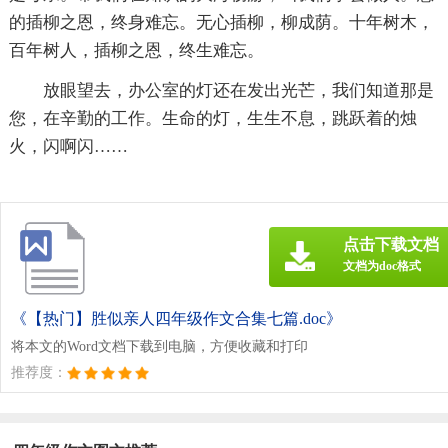
的插柳之恩，终身难忘。无心插柳，柳成荫。十年树木，
百年树人，插柳之恩，终生难忘。
放眼望去，办公室的灯还在发出光芒，我们知道那是
您，在辛勤的工作。生命的灯，生生不息，跳跃着的烛
火，闪啊闪……
点击下载文档
文档为doc格式
《【热门】胜似亲人四年级作文合集七篇.doc》
将本文的Word文档下载到电脑，方便收藏和打印
推荐度：