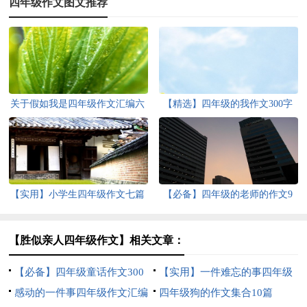
四年级作文图文推荐
关于假如我是四年级作文汇编六
【精选】四年级的我作文300字
篇
五篇
【实用】小学生四年级作文七篇
【必备】四年级的老师的作文9
篇
【胜似亲人四年级作文】相关文章：
【必备】四年级童话作文300
【实用】一件难忘的事四年级
字集锦10篇
感动的一件事四年级作文汇编
作文300字3篇
四年级狗的作文集合10篇