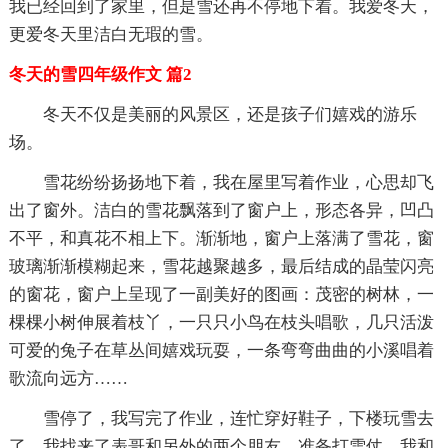
我已经回到了家里，但是雪还再不停地下着。我爱冬天，
更爱冬天里洁白无瑕的雪。
冬天的雪四年级作文 篇2
冬天不仅是美丽的风景区，还是孩子们嬉戏的游乐
场。
雪花纷纷扬扬地下着，我在屋里写着作业，心思却飞
出了窗外。洁白的雪花飘落到了窗户上，形态各异，凹凸
不平，和真花不相上下。渐渐地，窗户上落满了雪花，窗
玻璃渐渐模糊起来，雪花越聚越多，最后结成的晶莹闪亮
的窗花，窗户上呈现了一副美好的图画：茂密的树林，一
棵棵小树伸展着枝丫，一只只小鸟在枝头唱歌，几只活泼
可爱的兔子在草丛间嬉戏玩耍，一条弯弯曲曲的小溪唱着
歌流向远方……
雪停了，我写完了作业，连忙穿好鞋子，下楼玩雪去
了。我找来了表哥和另外的两个朋友，准备打雪仗。我和