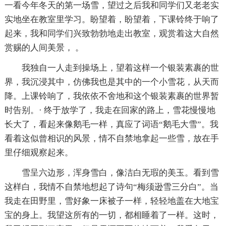
一看今年冬天的第一场雪，望过之后我和同学们又老老实
实地坐在教室里学习。盼望着，盼望着，下课铃终于响了
起来，我和同学们兴致勃勃地走出教室，观赏着这大自然
赏赐的人间美景， 。
我独自一人走到操场上，望着这样一个银装素裹的世
界，我沉浸其中，仿佛我也是其中的一个小雪花，从天而
降。上课铃响了，我依依不舍地和这个银装素裹的世界暂
时告别。· 终于放学了，我走在回家的路上，雪花慢慢地
长大了，看起来像鹅毛一样，真应了词语“鹅毛大雪”。我
看着这似曾相识的风景，情不自禁地拿起一些雪，放在手
里仔细观察起来。
雪呈六边形，浑身雪白，像洁白无瑕的美玉。看到雪
这样白，我情不自禁地想起了诗句“梅须逊雪三分白”。当
我走在田野里，雪好象一床被子一样，轻轻地盖在大地宝
宝的身上。我望这所有的一切，都相睡着了一样。这时，