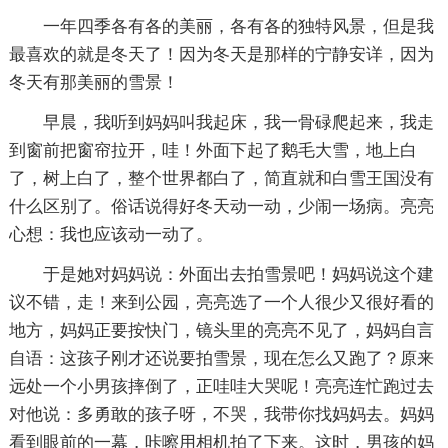
一年四季各有各的美丽，各有各的独特风景，但是我
最喜欢的就是冬天了！因为冬天是那样的宁静安详，因为
冬天有那美丽的雪景！
早晨，我听到妈妈叫我起床，我一骨碌爬起来，我走
到窗前把窗帘拉开，哇！外面下起了鹅毛大雪，地上白
了，树上白了，整个世界都白了，简直就和白雪王国没有
什么区别了。俗话说得好冬天动一动，少闹一场病。亮亮
心想：我也应该动一动了。
于是她对妈妈说：外面出去拍雪景吧！妈妈说这个建
议不错，走！来到公园，亮亮选了一个人很少又很好看的
地方，妈妈正要按快门，镜头里的亮亮不见了，妈妈自言
自语：这孩子刚才还说要拍雪景，现在怎么又跑了？原来
远处一个小男孩摔倒了，正哇哇大哭呢！亮亮连忙跑过去
对他说：多勇敢的孩子呀，不哭，我带你找妈妈去。妈妈
看到眼前的一幕，咔嚓用相机拍了下来。这时，男孩的妈