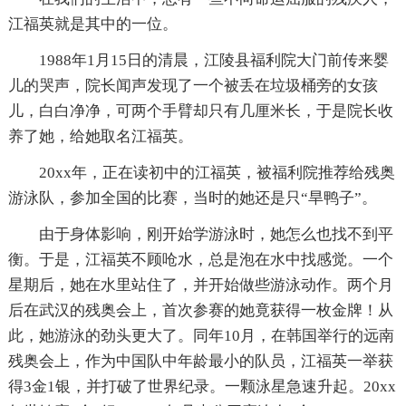
江福英就是其中的一位。
1988年1月15日的清晨，江陵县福利院大门前传来婴
儿的哭声，院长闻声发现了一个被丢在垃圾桶旁的女孩
儿，白白净净，可两个手臂却只有几厘米长，于是院长收
养了她，给她取名江福英。
20xx年，正在读初中的江福英，被福利院推荐给残奥
游泳队，参加全国的比赛，当时的她还是只“旱鸭子”。
由于身体影响，刚开始学游泳时，她怎么也找不到平
衡。于是，江福英不顾呛水，总是泡在水中找感觉。一个
星期后，她在水里站住了，并开始做些游泳动作。两个月
后在武汉的残奥会上，首次参赛的她竟获得一枚金牌！从
此，她游泳的劲头更大了。同年10月，在韩国举行的远南
残奥会上，作为中国队中年龄最小的队员，江福英一举获
得3金1银，并打破了世界纪录。一颗泳星急速升起。20xx