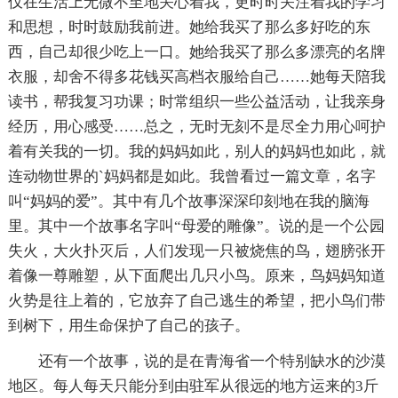
仅在生活上无微不至地关心着我，更时时关注着我的学习
和思想，时时鼓励我前进。她给我买了那么多好吃的东
西，自己却很少吃上一口。她给我买了那么多漂亮的名牌
衣服，却舍不得多花钱买高档衣服给自己……她每天陪我
读书，帮我复习功课；时常组织一些公益活动，让我亲身
经历，用心感受……总之，无时无刻不是尽全力用心呵护
着有关我的一切。我的妈妈如此，别人的妈妈也如此，就
连动物世界的`妈妈都是如此。我曾看过一篇文章，名字
叫“妈妈的爱”。其中有几个故事深深印刻地在我的脑海
里。其中一个故事名字叫“母爱的雕像”。说的是一个公园
失火，大火扑灭后，人们发现一只被烧焦的鸟，翅膀张开
着像一尊雕塑，从下面爬出几只小鸟。原来，鸟妈妈知道
火势是往上着的，它放弃了自己逃生的希望，把小鸟们带
到树下，用生命保护了自己的孩子。
还有一个故事，说的是在青海省一个特别缺水的沙漠
地区。每人每天只能分到由驻军从很远的地方运来的3斤