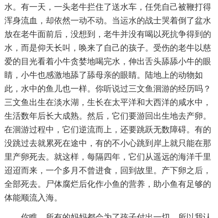
水。有一天，一头老牛拦住了送水车，任凭自己被鞭打得
浑身流血，却依然一动不动。当运水的战士哭着倒了盆水
放在老牛面前后，没想到，老牛并没有喝以死抗争得到的
水，而是仰天长叫，唤来了自己的孩子。受伤的老牛以慈
爱的目光看着小牛贪婪地喝完水，伸出舌头舔舔小牛的眼
睛，小牛也感激地舔了舔母亲的眼睛。陆地上的动物如
此，水中的鱼儿也一样。你听说过三文鱼洄游的经历吗？
三文鱼出生在淡水湖，生长在太平洋和大西洋的咸水中，
生活数年后长大成熟。然后，它们要游回出生地去产卵。
在洄游过程中，它们逆流而上，还要跳跃无数障碍。有的
没跳过去就累死在途中，有的不小心跳到岸上就只能在那
里产卵死去。就这样，每隔四年，它们从遥远的海洋千里
迢迢而来，一个多月不曾进食，回到故里。产下卵之后，
全部死去。尸体腐烂后化作小鱼的营养，助小鱼有足够的
体能顺流入海。
你瞧，所有的妈妈都会为了孩子付出一切。所以我认