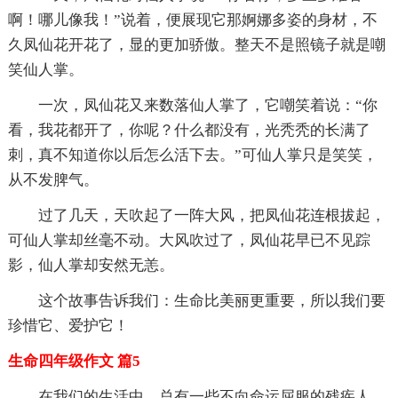
啊！哪儿像我！”说着，便展现它那婀娜多姿的身材，不
久凤仙花开花了，显的更加骄傲。整天不是照镜子就是嘲
笑仙人掌。
一次，凤仙花又来数落仙人掌了，它嘲笑着说：“你
看，我花都开了，你呢？什么都没有，光秃秃的长满了
刺，真不知道你以后怎么活下去。”可仙人掌只是笑笑，
从不发脾气。
过了几天，天吹起了一阵大风，把凤仙花连根拔起，
可仙人掌却丝毫不动。大风吹过了，凤仙花早已不见踪
影，仙人掌却安然无恙。
这个故事告诉我们：生命比美丽更重要，所以我们要
珍惜它、爱护它！
生命四年级作文 篇5
在我们的生活中，总有一些不向命运屈服的残疾人，