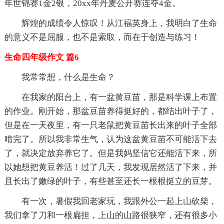
年世锦赛1金2银，20xx年丹麦公开赛连夺4金。
辉煌的成绩令人惊叹！从江福英身上，我明白了生命
的意义不是屈服，也不是索取，而在于创造与练习！
生命四年级作文 篇6
我常常想，什么是生命？
在我家的阳台上，有一盆黄豆苗，那是科学课上布置
的作业。刚开始，那盆豆苗养得挺好的，都结出叶子了，
但是在一天夜里，有一只老鼠把黄豆苗长出来的叶子全部
啃完了。所以我非常生气，认为这盆黄豆苗不可能活下去
了，就决定放弃养它了。但是我妈坚信它还能活下来，所
以她想把黄豆养活！过了几天，我发现居然活了下来，并
且长出了嫩绿的叶子，有些甚至还长一根根挺立的豆芽。
有一次，暑假我回老家玩，我跟外公一起上山砍柴，
我们拿了刀和一根扁担，上山的山路很狭窄，还有很多小