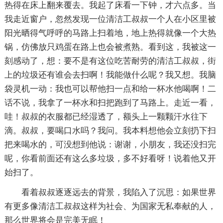
热得在床上翻来覆去。我起了床看一下钟，才六点多。当
我走近窗户，忽然发现一位清洁工叔叔一个人在小区里被
阳光晒得气呼呼的马路上扫着地，地上热得就像一个大热
锅，仿佛放只鸡蛋在路上也会被煮熟。看到这，我被这一
刻感动了，想：要不是有这位吃苦耐劳的清洁工叔叔，街
上的垃圾还有谁会去扫啊！我能做什么呢？我又想。我脑
袋灵机一动：我也可以帮他扫一点和给一杯水他喝啊！二
话不说，我拿了一杯水和扫把跑到了马路上。走近一看，
哇！叔叔的衣服都已经湿透了，额头上一颗颗汗水往下
滴。叔叔，要喝口水吗？我问。我本料想他会立刻扔下扫
把来喝水的，可没想到他说：谢谢，小朋友，我还没扫完
呢，你看前面还有这么多垃圾，多不好看呀！说着他又开
始扫了。
看着叔叔逐逐远去的背景，我陷入了沉思：如果世界
有更多像清洁工叔叔这样为社会、为国家无私奉献的人，
那么世界将会是完美无眠！