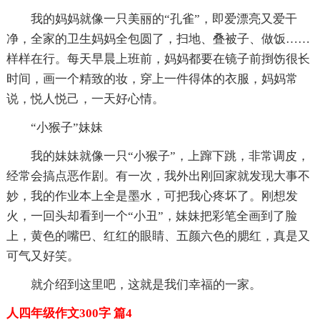
我的妈妈就像一只美丽的“孔雀”，即爱漂亮又爱干
净，全家的卫生妈妈全包圆了，扫地、叠被子、做饭……
样样在行。每天早晨上班前，妈妈都要在镜子前捯饬很长
时间，画一个精致的妆，穿上一件得体的衣服，妈妈常
说，悦人悦己，一天好心情。
“小猴子”妹妹
我的妹妹就像一只“小猴子”，上蹿下跳，非常调皮，
经常会搞点恶作剧。有一次，我外出刚回家就发现大事不
妙，我的作业本上全是墨水，可把我心疼坏了。刚想发
火，一回头却看到一个“小丑”，妹妹把彩笔全画到了脸
上，黄色的嘴巴、红红的眼睛、五颜六色的腮红，真是又
可气又好笑。
就介绍到这里吧，这就是我们幸福的一家。
人四年级作文300字 篇4