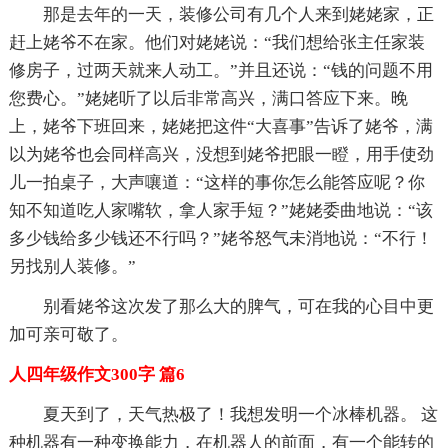
那是去年的一天，装修公司有几个人来到姥姥家，正
赶上姥爷不在家。他们对姥姥说：“我们想给张主任家装
修房子，过两天就来人动工。”并且还说：“钱的问题不用
您费心。”姥姥听了以后非常高兴，满口答应下来。晚
上，姥爷下班回来，姥姥把这件“大喜事”告诉了姥爷，满
以为姥爷也会同样高兴，没想到姥爷把眼一瞪，用手使劲
儿一拍桌子，大声嚷道：“这样的事你怎么能答应呢？你
知不知道吃人家嘴软，拿人家手短？”姥姥委曲地说：“该
多少钱给多少钱还不行吗？”姥爷怒气未消地说：“不行！
另找别人装修。”
别看姥爷这次发了那么大的脾气，可在我的心目中更
加可亲可敬了。
人四年级作文300字 篇6
夏天到了，天气热极了！我想发明一个冰棒机器。 这
种机器有一种变换能力，在机器人的前面，有一个能转的