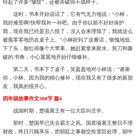
经起了许多“皱纹”，还被弄破得不成样子。
这时，书本开始说话了，它有气无力地说：“小林，
我好难受啊!快帮我补一补吧。由于你以前不好好保护
我，现在我已经是丑八怪了，没人会来理我了，我就这么
被孤零零地扔在桌子上。”小林听到了这番话，惭愧地低
下了头，脸红得像个大苹果。她赶紧拿来胶水、剪刀和撕
破的.书角，小心翼翼地开始仔细修补。
第二天，书本下了桌子，笑盈盈地对小林说：“谢谢
你，小林。因为我的精心修补，现在我又有了很多的新朋
友，我真的很开心。
四年级故事作文300字 篇4
战国时期，楚顷襄王有一位大臣叫庄辛。
那时，楚国早已失去霸主之风。国君顷襄王整日不理
财政，终日只顾享乐，把朝廷之事都交给宠臣处理，朝中