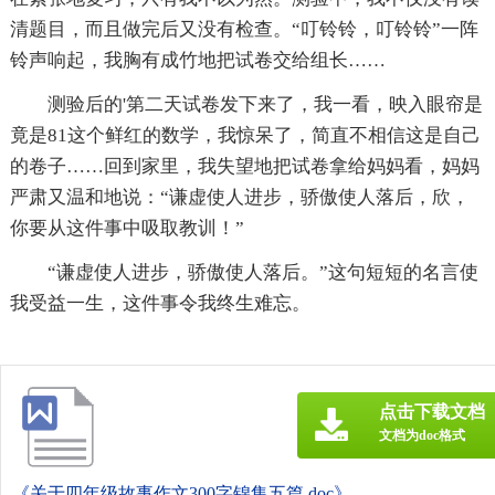
清题目，而且做完后又没有检查。“叮铃铃，叮铃铃”一阵
铃声响起，我胸有成竹地把试卷交给组长……
测验后的'第二天试卷发下来了，我一看，映入眼帘是
竟是81这个鲜红的数学，我惊呆了，简直不相信这是自己
的卷子……回到家里，我失望地把试卷拿给妈妈看，妈妈
严肃又温和地说：“谦虚使人进步，骄傲使人落后，欣，
你要从这件事中吸取教训！”
“谦虚使人进步，骄傲使人落后。”这句短短的名言使
我受益一生，这件事令我终生难忘。
点击下载文档
文档为doc格式
《关于四年级故事作文300字锦集五篇.doc》