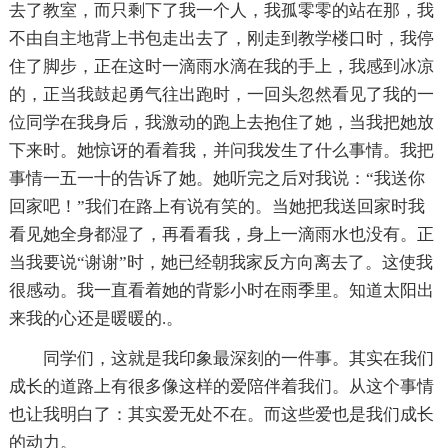
去了教室，而只剩下了我一个人，我孤零零的站在那，我
不由自主地背上书包走出去了，刚走到教学楼口时，我停
住了脚步，正在这时一滴雨水滴在我的手上，我感到冰凉
的，正当我鼓起勇气往出跑时，一回头忽然看见了我的一
位同学在我身后，我激动的跑上去抱住了她，当我把她放
下来时。她惊讶的看着我，并问我发生了什么事情。我把
事情一五一十的告诉了她。她听完之后对我说：“我送你
回家吧！”我们在路上有说有笑的。当她把我送回家时我
看见她全身都湿了，再看看我，身上一滴雨水也没有。正
当我要说“谢谢”时，她已经朝我家反方向离去了。这使我
很感动。我一直看着她的背影小时在雨季里。知道太阳出
来我的心还是暖暖的.。
同学们，这就是我印象最深刻的一件事。其实在我们
成长的道路上有很多像这样的爱陪伴着我们。从这个事情
也让我明白了：其实爱无处不在。而这些爱也是我们成长
的动力。