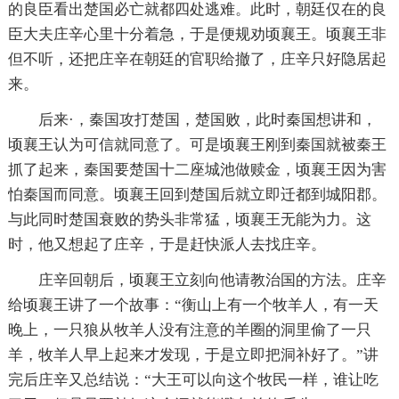
的良臣看出楚国必亡就都四处逃难。此时，朝廷仅在的良
臣大夫庄辛心里十分着急，于是便规劝顷襄王。顷襄王非
但不听，还把庄辛在朝廷的官职给撤了，庄辛只好隐居起
来。
后来·，秦国攻打楚国，楚国败，此时秦国想讲和，
顷襄王认为可信就同意了。可是顷襄王刚到秦国就被秦王
抓了起来，秦国要楚国十二座城池做赎金，顷襄王因为害
怕秦国而同意。顷襄王回到楚国后就立即迁都到城阳郡。
与此同时楚国衰败的势头非常猛，顷襄王无能为力。这
时，他又想起了庄辛，于是赶快派人去找庄辛。
庄辛回朝后，顷襄王立刻向他请教治国的方法。庄辛
给顷襄王讲了一个故事：“衡山上有一个牧羊人，有一天
晚上，一只狼从牧羊人没有注意的羊圈的洞里偷了一只
羊，牧羊人早上起来才发现，于是立即把洞补好了。”讲
完后庄辛又总结说：“大王可以向这个牧民一样，谁让吃