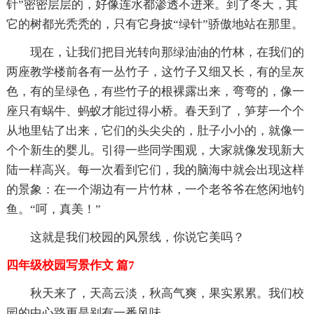
针”密密层层的，好像连水都渗透不进来。到了冬天，其
它的树都光秃秃的，只有它身披“绿针”骄傲地站在那里。
现在，让我们把目光转向那绿油油的竹林，在我们的
两座教学楼前各有一丛竹子，这竹子又细又长，有的呈灰
色，有的呈绿色，有些竹子的根裸露出来，弯弯的，像一
座只有蜗牛、蚂蚁才能过得小桥。春天到了，笋芽一个个
从地里钻了出来，它们的头尖尖的，肚子小小的，就像一
个个新生的婴儿。引得一些同学围观，大家就像发现新大
陆一样高兴。每一次看到它们，我的脑海中就会出现这样
的景象：在一个湖边有一片竹林，一个老爷爷在悠闲地钓
鱼。“呵，真美！”
这就是我们校园的风景线，你说它美吗？
四年级校园写景作文 篇7
秋天来了，天高云淡，秋高气爽，果实累累。我们校
园的中心路更是别有一番风味。