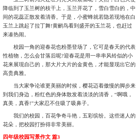
降临到了玉兰树的枝干上，玉兰开花了，雪白雪白的，中
间的花蕊正散发着清香。于是，小蜜蜂就若隐若现地在白
玉兰上跳起了拉丁舞!黄鹂鸟看到盛开的玉兰花，也赶过
来凑热闹。
校园一角的迎春花也粉墨登场了，它可是春天的代表
性植物，怎么会甘落后呢?迎春花是用一串串风铃似的小
花来展现自己的，那大片大片的金黄色，才能显现出它的
高贵典雅。
当大家争论谁更美丽的时候，樱花迈着傲慢的脚步来
到我们身边，粉红色的身体散发着淡淡的清香，“啊哦，
真美，真香!”大家忍不住吸了吸鼻子。
我们的校园，百花争奇斗艳，五彩缤纷。这些迷人的
花朵，把校园打扮得非常美丽。
四年级校园写景作文 篇3