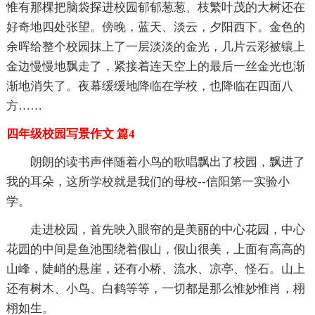
惟有那棵把脑袋探进校园郁郁葱葱、枝繁叶茂的大树还在
好奇地四处张望。傍晚，蓝天、淡云，夕阳西下。金色的
余晖给整个校园抹上了一层淡淡的金光，几片云彩被镶上
金边慢慢地飘走了，紧接着连天空上的最后一丝金光也渐
渐地消失了。夜幕缓缓地降临在学校，也降临在四面八
方……
四年级校园写景作文 篇4
朗朗的读书声伴随着小鸟的歌唱飘出了校园，飘进了
我的耳朵，这所学校就是我们的母校--信阳第一实验小
学。
走进校园，首先映入眼帘的是美丽的中心花园，中心
花园的中间是鱼池围绕着假山，假山很美，上面有高高的
山峰，陡峭的悬崖，还有小桥、流水、凉亭、怪石。山上
还有树木、小鸟、白鹤等等，一切都是那么惟妙惟肖，栩
栩如生。