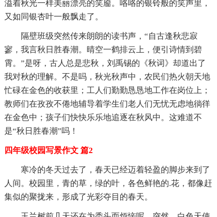
溢着秋光一样美丽漂亮的笑靥。咯咯的银铃般的笑声里，
又如同银杏叶一般飘走了。
隔壁班级突然传来朗朗的读书声，“自古逢秋悲寂
寥，我言秋日胜春潮。晴空一鹤排云上，便引诗情到碧
霄。”是呀，古人总是悲秋，刘禹锡的《秋词》却道出了
我对秋的理解。不是吗，秋光秋声中，农民们热火朝天地
忙碌在金色的收获里；工人们勤勤恳恳地工作在岗位上；
教师们在孜孜不倦地辅导着学生们老人们无忧无虑地徜徉
在金色中；孩子们快快乐乐地追逐在秋风中。这难道不
是“秋日胜春潮”吗！
四年级校园写景作文 篇2
寒冷的冬天过去了，春天已经迈着轻盈的脚步来到了
人间。校园里，青的草，绿的叶，各色鲜艳的.花，都像赶
集似的聚拢来，形成了光彩夺目的春天。
玉兰树前几天还在为秃头而烦恼呢，突然，白色天使