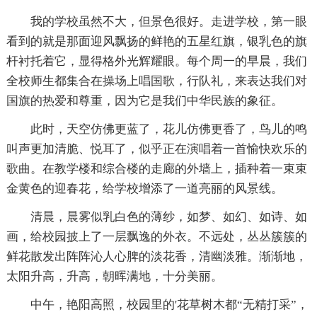
我的学校虽然不大，但景色很好。走进学校，第一眼
看到的就是那面迎风飘扬的鲜艳的五星红旗，银乳色的旗
杆衬托着它，显得格外光辉耀眼。每个周一的早晨，我们
全校师生都集合在操场上唱国歌，行队礼，来表达我们对
国旗的热爱和尊重，因为它是我们中华民族的象征。
此时，天空仿佛更蓝了，花儿仿佛更香了，鸟儿的鸣
叫声更加清脆、悦耳了，似乎正在演唱着一首愉快欢乐的
歌曲。在教学楼和综合楼的走廊的外墙上，插种着一束束
金黄色的迎春花，给学校增添了一道亮丽的风景线。
清晨，晨雾似乳白色的薄纱，如梦、如幻、如诗、如
画，给校园披上了一层飘逸的外衣。不远处，丛丛簇簇的
鲜花散发出阵阵沁人心脾的淡花香，清幽淡雅。渐渐地，
太阳升高，升高，朝晖满地，十分美丽。
中午，艳阳高照，校园里的'花草树木都“无精打采”，