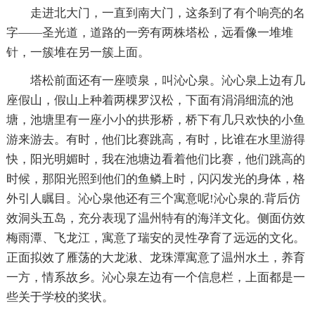
走进北大门，一直到南大门，这条到了有个响亮的名
字——圣光道，道路的一旁有两株塔松，远看像一堆堆
针，一簇堆在另一簇上面。
塔松前面还有一座喷泉，叫沁心泉。沁心泉上边有几
座假山，假山上种着两棵罗汉松，下面有涓涓细流的池
塘，池塘里有一座小小的拱形桥，桥下有几只欢快的小鱼
游来游去。有时，他们比赛跳高，有时，比谁在水里游得
快，阳光明媚时，我在池塘边看着他们比赛，他们跳高的
时候，那阳光照到他们的鱼鳞上时，闪闪发光的身体，格
外引人瞩目。沁心泉他还有三个寓意呢!沁心泉的.背后仿
效洞头五岛，充分表现了温州特有的海洋文化。侧面仿效
梅雨潭、飞龙江，寓意了瑞安的灵性孕育了远远的文化。
正面拟效了雁荡的大龙湫、龙珠潭寓意了温州水土，养育
一方，情系故乡。沁心泉左边有一个信息栏，上面都是一
些关于学校的奖状。