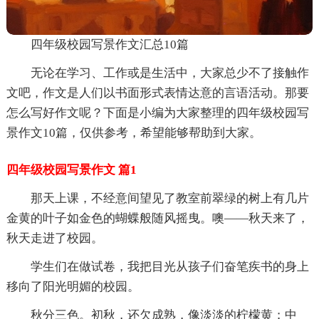
四年级校园写景作文汇总10篇
无论在学习、工作或是生活中，大家总少不了接触作
文吧，作文是人们以书面形式表情达意的言语活动。那要
怎么写好作文呢？下面是小编为大家整理的四年级校园写
景作文10篇，仅供参考，希望能够帮助到大家。
四年级校园写景作文 篇1
那天上课，不经意间望见了教室前翠绿的树上有几片
金黄的叶子如金色的蝴蝶般随风摇曳。噢——秋天来了，
秋天走进了校园。
学生们在做试卷，我把目光从孩子们奋笔疾书的身上
移向了阳光明媚的校园。
秋分三色。初秋，还欠成熟，像淡淡的柠檬黄；中