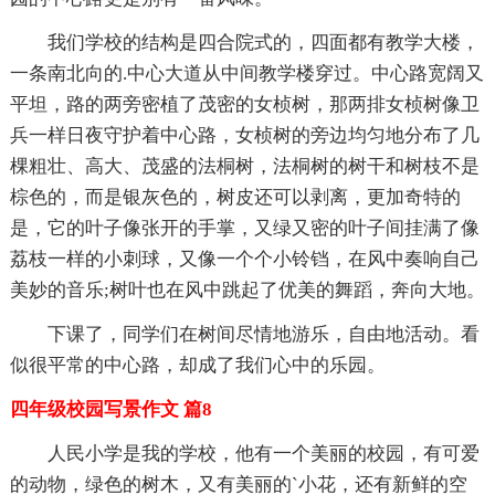
我们学校的结构是四合院式的，四面都有教学大楼，
一条南北向的.中心大道从中间教学楼穿过。中心路宽阔又
平坦，路的两旁密植了茂密的女桢树，那两排女桢树像卫
兵一样日夜守护着中心路，女桢树的旁边均匀地分布了几
棵粗壮、高大、茂盛的法桐树，法桐树的树干和树枝不是
棕色的，而是银灰色的，树皮还可以剥离，更加奇特的
是，它的叶子像张开的手掌，又绿又密的叶子间挂满了像
荔枝一样的小刺球，又像一个个小铃铛，在风中奏响自己
美妙的音乐;树叶也在风中跳起了优美的舞蹈，奔向大地。
下课了，同学们在树间尽情地游乐，自由地活动。看
似很平常的中心路，却成了我们心中的乐园。
四年级校园写景作文 篇8
人民小学是我的学校，他有一个美丽的校园，有可爱
的动物，绿色的树木，又有美丽的`小花，还有新鲜的空