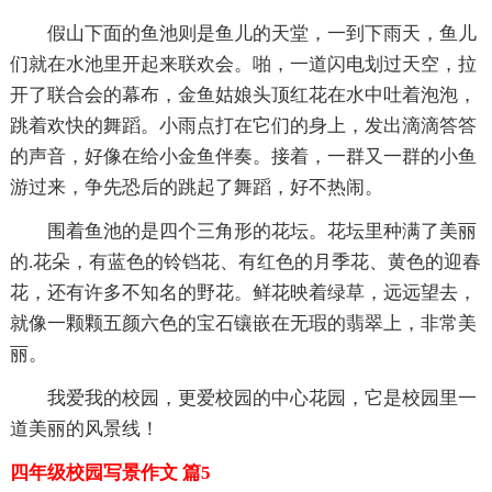
假山下面的鱼池则是鱼儿的天堂，一到下雨天，鱼儿
们就在水池里开起来联欢会。啪，一道闪电划过天空，拉
开了联合会的幕布，金鱼姑娘头顶红花在水中吐着泡泡，
跳着欢快的舞蹈。小雨点打在它们的身上，发出滴滴答答
的声音，好像在给小金鱼伴奏。接着，一群又一群的小鱼
游过来，争先恐后的跳起了舞蹈，好不热闹。
围着鱼池的是四个三角形的花坛。花坛里种满了美丽
的.花朵，有蓝色的铃铛花、有红色的月季花、黄色的迎春
花，还有许多不知名的野花。鲜花映着绿草，远远望去，
就像一颗颗五颜六色的宝石镶嵌在无瑕的翡翠上，非常美
丽。
我爱我的校园，更爱校园的中心花园，它是校园里一
道美丽的风景线！
四年级校园写景作文 篇5