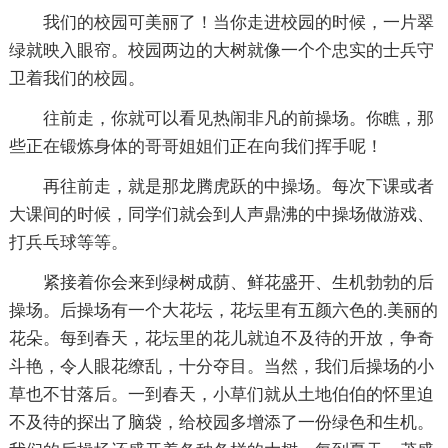
我们的校园可美丽了！当你走进校园的时候，一片翠
绿就映入眼帘。校园两边的大树就像一个个忠实的士兵守
卫着我们的校园。
往前走，你就可以看见热闹非凡的前操场。你瞧，那
些正在锻炼身体的哥哥姐姐们正在向我们挥手呢！
再往前走，就是那龙腾虎跃的中操场。每次下课或者
大课间的时候，同学们就会到人声鼎沸的中操场做游戏、
打兵乓球等等。
紧接着你会来到绿树成荫、鲜花盛开、生机勃勃的后
操场。后操场有一个大花坛，花坛里有五颜六色的.美丽的
花朵。每到春天，花坛里的花儿就迫不及待的开放，争奇
斗艳，令人眼花缭乱，十分夺目。当然，我们后操场的小
草也不甘落后。一到春天，小草们就从土地伯伯的怀里迫
不及待的探出了脑袋，给校园多增添了一份绿色和生机。