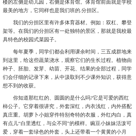
楼的左侧是幼儿园，右侧是体育馆。体育馆前面就是学校
最美的地方，它同样也是我们班的.分担区。
我们的分担区里有许多体育器材。例如：双杠、攀登
架等。在我们的分担区有一处独特的景区，那就是我校最
具特色的校园式菜园子。
每年夏季，同学们都会利用课余时间，三五成群地来
到这里，给这些蔬菜浇水，观察它们的生长过程。植物由
种子、胚胎、发芽、幼苗、开花、结果的全部过程，同学
们会仔细的记录下来，从中汲取到不少课外知识，获得意
想不到的收获。
你知道那红红的、圆圆的是什么吗?它是可爱的西红
柿公子。它穿着很讲究，外套深红，内衣浅红，内外搭配
真庄重。胡萝卜小姐穿件特别奇特的衣服，外红内白，真
有点儿“白里透红，与众不同”的模样。豌豆小妹妹活泼可
爱，穿着一套绿色的外套，头上还带着一个黄黄的小月