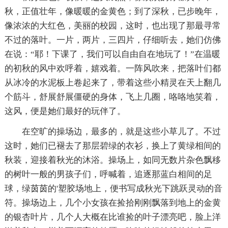
秋，正值壮年，像暖暖的金黄色；到了深秋，已步晚年，
像浓浓的大红色，美丽的校园，这时，也出现了那最寻常
不过的落叶。一片，两片，三四片，仔细听去，她们仿佛
在说：“耶！下课了，我们可以自由自在地玩了！”在温暖
的初秋的风中欢呼着，嬉戏着。一阵风吹来，把落叶们都
从冰冷的水泥板上卷起来了，带着这些小精灵在天上翻几
个筋斗，舒展舒展僵硬的身体，飞上几圈，咯咯地笑着，
这风，便是她们最好的玩伴了。
在空旷的操场边，最多的，就是这些小草儿了。不过
这时，她们已褪去了那层碧绿的衣衫，换上了黄绿相间的
秋装，迎接着秋光的沐浴。操场上，如同无数片杂色飘移
的树叶一般的男孩子们，呼喊着，追逐那蓝白相间的足
球，绿茵茵的'塑胶场地上，便书写成秋光下跳跃灵动的音
符。操场边上，几个小女孩在捡拾刚刚飘落到地上的金黄
的银杏叶片，几个人大概在比谁捡的叶子漂亮吧，脸上洋