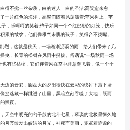
白得不搅一丝杂质，白的迷人，白的圣洁;高粱愈来愈
了一片红色的海洋，高粱们随着风荡漾着;苹果树上，苹
肚子，乐呵呵的笑着;柿子如同一个个红彤彤的灯笼，快乐
年积累的皱纹，他们像稚气未脱的孩子，笑得合不拢嘴。
的刚烈，这就是秋天，一场淅淅沥沥的雨，给人们带来了几
摇曳，长青的松树在风雨中挺拔。俗话说“一场秋雨一场
针也有些枯槁，它们伴着风在空中肆意翻飞着，像一个个
了天边的云彩，圆盘大的夕阳很快在云彩的映衬下落下墙
阳像捉迷藏一样跳进了山里，黑暗立刻吞噬了大地，既而，
贵的黑夜。
缀，天空中明亮的勺子般的北斗七星，璀璨的北极星恒久地
般的月亮散发出皎洁的月光，神秘而美丽，笼罩着静谧的