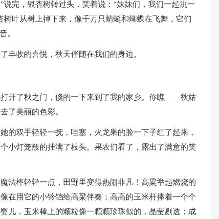
”说完，银杏树转过头，笑着说：“妹妹们，我们一起跳一
杏树叶从树上掉下来，像千万只蜻蜓和蝴蝶在飞舞，它们
声音。
来了丰收的喜悦，秋天伴随在我们的身边。
地打开了秋之门，倏的一下来到了我的家乡。你瞧——秋姑
送去了美丽的色彩。
用她的双手轻轻一抚，哇塞，火龙果的脸一下子红了起来，
个个小灯笼般的挂满了枝头。果农们看了，露出了满意的笑
的魔法棒轻轻一点，田野里变得热闹非凡！高粱举起燃烧的
好像在用它的小铃铛给高粱伴奏；高高的玉米杆捧着一个个
小婴儿，玉米棒上的颗粒像一颗颗珍珠似的，晶莹剔透；成