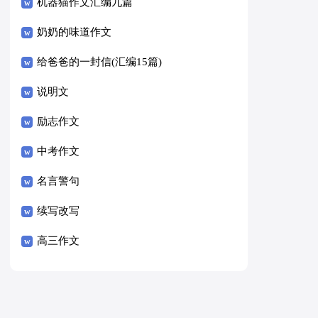
8篇）
机器猫作文汇编九篇
奶奶的味道作文
给爸爸的一封信(汇编15篇)
说明文
励志作文
中考作文
名言警句
续写改写
高三作文