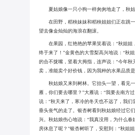
夏姑娘像一只小狗一样匆匆地走了，秋
在田野，稻秧妹妹和稻秧姐姐们正在跳
望去像金灿灿的海浪在翻滚。
在果园，红艳艳的苹果笑着说：“秋姐姐
终于来了！”金黄色的大雪梨高兴地说：“秋
的合不拢嘴，竖着大拇指，连声说：“今年秋
卖，准能卖个好价钱，因为我种的水果品质是
秋姑娘又来到树林。它抬头一望，看见一
雁，你们要去哪里？”大雁说：“我要去南方过
说：“秋天来了，寒冷的冬天也不远了，我们
垂头丧气的走了。银杏树看到秋姑娘经过它
兴。秋姑娘伤心地说：“我真没用，为什么春
房休息了呢？”银杏树听了，安慰到：“秋姐