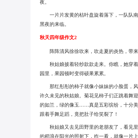
夜。
一片片发黄的枯叶盘旋着落下，一队队
黑夜的来临。
秋天四年级作文2
阵阵清风徐徐吹来，吹走夏的炎热，带
秋姑娘披着轻纱款款走来。你瞧，她穿
园里，果园顿时变得硕果累累。
那红彤彤的柿子就像小妹妹的小脸蛋，
许久未见的秋姑娘。菊花见柿子们正跳着舞
的如兰，绿的像玉……真是五彩缤纷，十分
跟着手舞足蹈，竟把肚子给笑裂了！
秋姑娘又去见田野里的老朋友了，看见
的稻浪在阳光的照射下，咋一看，就像一片