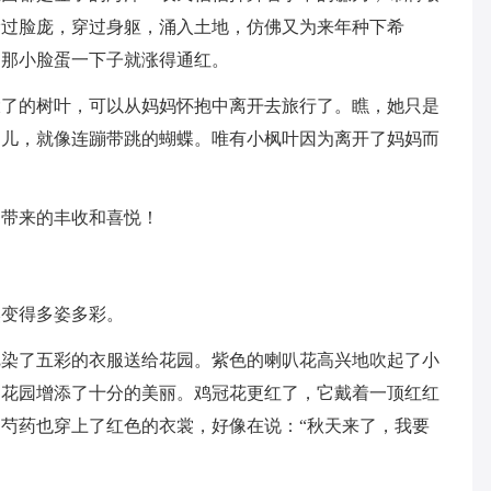
滑过脸庞，穿过身躯，涌入土地，仿佛又为来年种下希
，那小脸蛋一下子就涨得通红。
大了的树叶，可以从妈妈怀抱中离开去旅行了。瞧，她只是
旋儿，就像连蹦带跳的蝴蝶。唯有小枫叶因为离开了妈妈而
。
们带来的丰收和喜悦！
然变得多姿多彩。
把染了五彩的衣服送给花园。紫色的喇叭花高兴地吹起了小
为花园增添了十分的美丽。鸡冠花更红了，它戴着一顶红红
芍药也穿上了红色的衣裳，好像在说：“秋天来了，我要