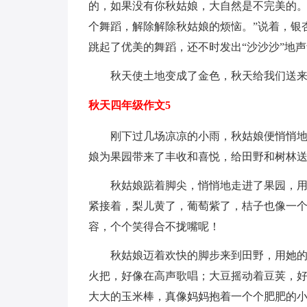
的，如果没有你秋姑娘，大自然是不完美的。
个舞蹈，解除解除秋姑娘的烦恼。”说着，银
跳起了优美的舞蹈，还不时发出“沙沙沙”地
秋天使土地变成了金色，秋天给我们送
秋天四年级作文5
刚下过几场凉凉的小雨，秋姑娘便悄悄
娘为果园带来了丰收和喜悦，给田野和树林
秋姑娘踮着脚尖，悄悄地走进了果园，
紧接着，梨儿黄了，葡萄紫了，桔子也像一
容，个个笑得合不拢嘴呢！
秋姑娘迈着欢快的脚步来到田野，用她
火把，好像在高声歌唱；大豆摇动着豆荚，
大大的玉米棒，真像妈妈抱着一个个肥肥的