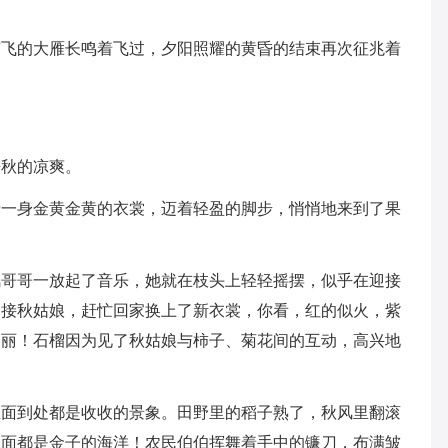
南飞的大雁长鸣着飞过，夕阳照耀的黄昏的结束再次征兆着
来秋的凉爽。
着一身金黄金黄的衣裳，迈着轻盈的脚步，悄悄地来到了果
风哥哥一放起了音乐，她就在枝头上轻轻摇摆，似乎在迎接
迎接秋姑娘，赶忙回家换上了新衣裳，你看，红的似火，紫
美丽！石榴因为见了秋姑娘与柿子、菊花间的互动，高兴地
里面到处都是收收的景象。田野里的稻子熟了，秋风里翻滚
上面都是金子的海洋！农民伯伯挥舞着手中的镰刀，布满皱