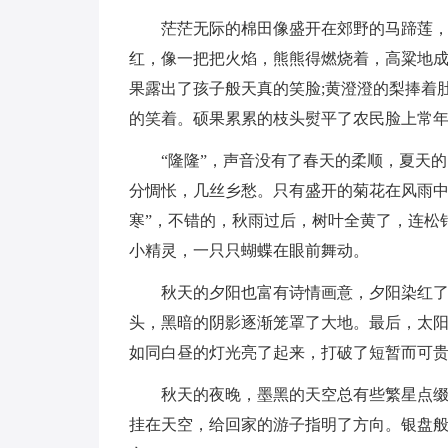
茫茫无际的棉田像盛开在郊野的马蹄莲，
红，像一把把火焰，熊熊得燃烧着，高粱地成
果露出了孩子般天真的笑脸;黄澄澄的梨捧着
的笑着。硕果累累的枝头熨平了农民脸上常
“隆隆”，声音没有了春天的柔顺，夏天
分惆怅，几丝乡愁。只有盛开的菊花在风雨中
寒”，不错的，秋雨过后，树叶全黄了，连松
小精灵，一只只蝴蝶在眼前舞动。
秋天的夕阳也富有诗情画意，夕阳染红
头，黑暗的阴影逐渐笼罩了大地。最后，太
如同白昼的灯光亮了起来，打破了短暂而可
秋天的夜晚，墨黑的天空总有些繁星点
挂在天空，给回家的游子指明了方向。银盘