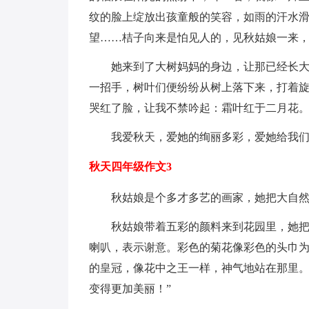
纹的脸上绽放出孩童般的笑容，如雨的汗水
望……桔子向来是怕见人的，见秋姑娘一来
她来到了大树妈妈的身边，让那已经长
一招手，树叶们便纷纷从树上落下来，打着
哭红了脸，让我不禁吟起：霜叶红于二月花
我爱秋天，爱她的绚丽多彩，爱她给我
秋天四年级作文3
秋姑娘是个多才多艺的画家，她把大自
秋姑娘带着五彩的颜料来到花园里，她
喇叭，表示谢意。彩色的菊花像彩色的头巾
的皇冠，像花中之王一样，神气地站在那里。
变得更加美丽！”