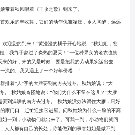
姑娘带着秋风唱着《丰收之歌》到来了。
一首欢乐的丰收舞，它们的动作优雅端庄，令人陶醉，远远
，欢迎您的到来！”黄澄澄的橘子开心地说：“秋姐姐，您
姐姐，我终于熬过了炎热的夏天！”一位种果实的老农也笑
天来的好，来的又是时候，要是把我的劳动果实运出去
一流的。我又遇上了一个好年份喽！”
群排着“人”字的大雁要到南方去过冬。秋姑娘说：“大
冬。”秋姑娘奇怪地说：“你们为什么不留在这儿？”大雁
需要到温暧的南方去过冬。”秋姑娘没办法留住大雁，只好
们的家门口，赶忙迎接它进屋。问秋姑娘为什么一脸的不高
姐姐一到，小动物们就出来了。可我一到，小动物们就回
姐，人人都有自己的长处，你能做到的事春姐姐是做不到