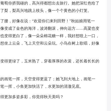
，葡萄你挤我碰的，高兴得都想出去旅行。她把深红色给了
给了梨，梨高兴地跳上枝头，像一个个黄色的小灯笼。
了腰，好像在说：“欢迎你们来到田野！”秋姑娘用笔一
好像变成了金色的海洋，波涛翻滚，伸向远方……高粱也变
花也变得更白了，像一朵朵棉花糖一样，我好想咬上一口，
好想坐上云朵，飞上天空和云朵玩。小鸟在树上歌唱，好像
角变得更绿了，玉米熟了，穿着厚厚的衣裳，还长着长长的
色的画笔一挥，天空变得更蓝了；她飞到大地上，画笔一
用笔一挥，小鱼更加快活了，水更加的清澈见底。
变得更加多姿多彩，你觉得秋天美吗？