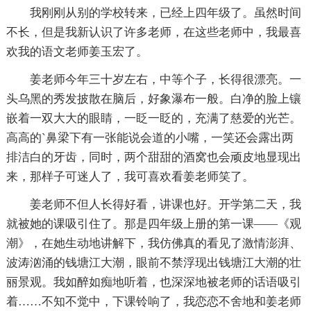
我刚刚从别的学校转来，已经上四年级了。虽然时间
不长，但是我新认识了许多老师，在这些老师中，我最喜
欢我的语文老师姜玉宏了。
姜老师今年三十岁左右，中等个子，长得很漂亮。一
头乌黑的秀发披散在脑后，好象瀑布一般。白净的脸上镶
嵌着一双大大的眼睛，一眨一眨的，充满了慈爱的光芒。
高高的`鼻梁下有一张能说会道的小嘴，一笑还会露出两
排洁白的牙齿，同时，两个甜甜的酒窝也会顽皮地显现出
来，那样子可迷人了，我可喜欢看姜老师笑了。
姜老师不但人长得好看，讲课也好。开学第二天，我
就被她的课吸引住了。那是四年级上册的第一课——《观
潮》，在她生动地讲解下，我仿佛真的看见了激情澎湃、
波涛汹涌的钱塘江大潮，眼前不禁浮现出钱塘江大潮的壮
丽景观。我如醉如痴地听着，也深深地被老师的话语吸引
着……不知不觉中，下课铃响了，我恋恋不舍地和姜老师