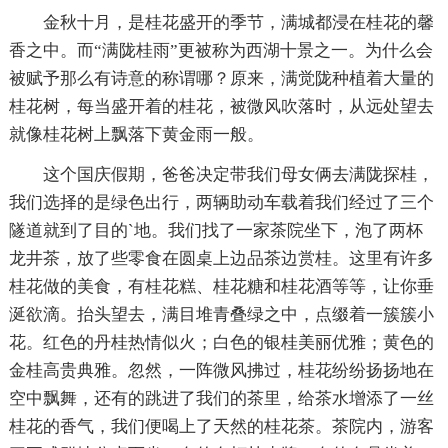
金秋十月，是桂花盛开的季节，满城都浸在桂花的馨
香之中。而“满陇桂雨”更被称为西湖十景之一。为什么会
被赋予那么有诗意的称谓哪？原来，满觉陇种植着大量的
桂花树，每当盛开着的桂花，被微风吹落时，从远处望去
就像桂花树上飘落下黄金雨一般。
这个国庆假期，爸爸决定带我们母女俩去满陇探桂，
我们选择的是绿色出行，两辆助动车载着我们经过了三个
隧道就到了目的`地。我们找了一家茶院坐下，泡了两杯
龙井茶，放了些零食在圆桌上边品茶边赏桂。这里有许多
桂花做的美食，有桂花糕、桂花糖和桂花酒等等，让你垂
涎欲滴。抬头望去，满目堆青叠绿之中，点缀着一簇簇小
花。红色的丹桂热情似火；白色的银桂美丽优雅；黄色的
金桂高贵典雅。忽然，一阵微风拂过，桂花纷纷扬扬地在
空中飘舞，还有的跳进了我们的茶里，给茶水增添了一丝
桂花的香气，我们便喝上了天然的桂花茶。茶院内，游客