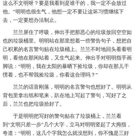
这么不文明呀？要是我看到是谁干的，我一定不会放过
他。”明明也很生气，他想一定不要让这坏习惯继续下
去，一定要想办法制止。
兰兰屏住了呼吸，伸出手把那恶心的垃圾放回空空如
也的垃圾桶里。明明站在那里想着一些警告句子，想把自
己积累的名言警句贴在垃圾桶上。兰兰不时地回头看看明
明，看他在那闲站着，又生气起来。伸出手对明明指手画
脚说：“明明，我在太阳的暴晒下捡垃圾，你却在那儿干
愣着，也不帮我捡垃圾，你看这合理吗？”
兰兰的话音刚落，明明的名言警句也想好了。明明从
背包里拿出纸和笔来，趴在地上写起了警句，写好了之
后，兰兰也把垃圾拾好了。
于是明明把写好的警句贴在了垃圾桶上，兰兰看
到“文明只差一步”几个大字，立马对明明竖起了大拇指，
夸道：“明明，这几个字我怎么就没想到，你不愧是三好