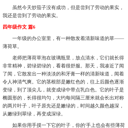
虽然今天炒茄子没有成功，但是尝到了劳动的果实，
我还是尝到了劳动的果实。
四年级作文 篇6
一年级的办公室里，有一种散发着清新味道的草——
薄荷草。
老师把薄荷草泡在玻璃瓶里，放点清水，它们就长得
非常精神，碧绿碧绿的，看着很舒服。那天，我凑近了闻
了闻，它散发出一种淡淡的和牙膏一样的清新味道，闻着
令人神清气爽。它的茎根部是嫩红色的，往上后颜色逐渐
变绿，到了顶尖儿，就变成绿中带点乳白色。它的叶子是
椭圆形的，长得很均匀，大约每间隔三厘米就会长出对称
的两片叶子，叶子原先还是嫩绿的，时间越久颜色越深，
从嫩绿到翠绿，再变成深绿。
如果你用手摸一下它的叶子，你的'手上也会有些薄荷