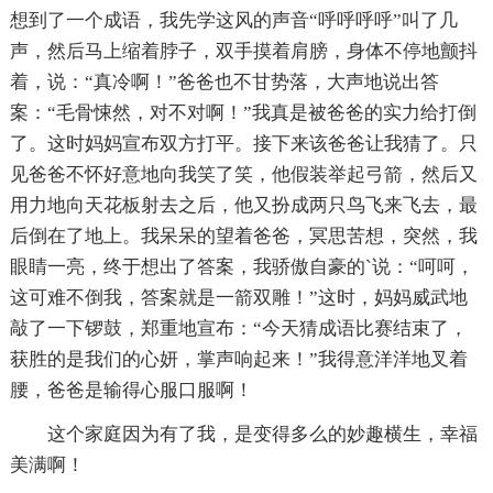
想到了一个成语，我先学这风的声音“呼呼呼呼”叫了几
声，然后马上缩着脖子，双手摸着肩膀，身体不停地颤抖
着，说：“真冷啊！”爸爸也不甘势落，大声地说出答
案：“毛骨悚然，对不对啊！”我真是被爸爸的实力给打倒
了。这时妈妈宣布双方打平。接下来该爸爸让我猜了。只
见爸爸不怀好意地向我笑了笑，他假装举起弓箭，然后又
用力地向天花板射去之后，他又扮成两只鸟飞来飞去，最
后倒在了地上。我呆呆的望着爸爸，冥思苦想，突然，我
眼睛一亮，终于想出了答案，我骄傲自豪的`说：“呵呵，
这可难不倒我，答案就是一箭双雕！”这时，妈妈威武地
敲了一下锣鼓，郑重地宣布：“今天猜成语比赛结束了，
获胜的是我们的心妍，掌声响起来！”我得意洋洋地叉着
腰，爸爸是输得心服口服啊！
这个家庭因为有了我，是变得多么的妙趣横生，幸福
美满啊！