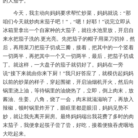
的大茄子。
今天，我主动向妈妈要求帮忙炒菜，妈妈就说：“那
咱们今天就炒肉末茄子吧！”，“嗯！好耶！”说完立即从
冰箱里拿出一个自家种的大茄子，就往水池里放，开启自
来水把茄子洗的.更光亮。先把茄子的帽子用菜刀切掉，然
后，再用菜刀把茄子切成三瓣，接着，把其中的一个竖着
一切两半，再把其中一个又一切两半，最后，把茄子切成
丁。就这样，一大盘子的茄子就切好了。妈妈在一旁
说“接下来就由你来下厨！”我只好答应了，就模仿起妈妈
以前的炒菜的样子，穿起围裙，开启油烟机开火，然后向
锅里浇上油，等待锅里的油烧热了，立即，倒上肉末，放
酱油、生姜、八角，烧了一会，肉末就滋滋响了，再放入
辣椒，顿时锅里炸开了，眼眶里都是眼泪，妈妈见势不
妙，就让我先离开厨房。最终妈妈端出我花费了多时的肉
末茄子，我便拿起筷子尝了尝，好吃，接着便狼吞虎咽地
大吃起来。