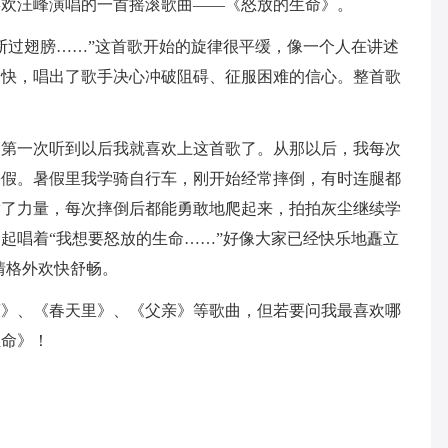
喜欢汪峰演唱的一首摇滚歌曲——《怒放的生命》。
断过翅膀……”这首歌开始的旋律很平缓，像一个人在讲述
加快，唱出了歌手决心冲破阻碍、征服困难的信心。整首歌
，第一次听到以后我就喜欢上这首歌了。从那以后，我每次
暑假。暑假里我学骑自行车，刚开始经常摔倒，有时连腿都
满了力量，每次摔倒后都能勇敢地爬起来，拍拍灰尘继续学
起唱着“我想要怒放的生命……”好像大家已经快乐地矗立
情格外欢快舒畅。
爽》、《春天里》、《父亲》等歌曲，但若要问我最喜欢哪
生命》！
。