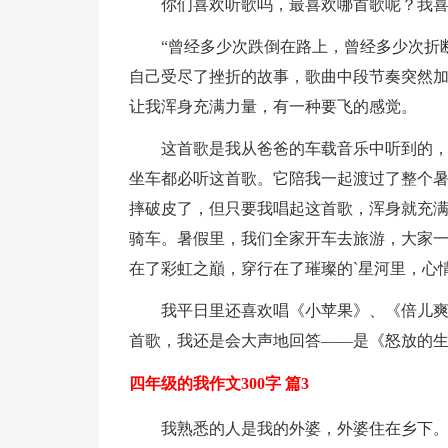
你们喜欢听歌吗，最喜欢哪首歌呢？我
“曾经多少次跌倒在路上，曾经多少次折
自己受尽了挫折的故事，歌曲中段节奏突然
让我浑身充满力量，有一种要飞的感觉。
这首歌是我从爸爸的车载音乐中听到的
坐车都必听这首歌。它陪我一起渡过了整个
摔破皮了，但只要我唱起这首歌，浑身就充
骑车。暑假里，我们全家开车去旅游，大家一
在了彩虹之巔，穿行在了璀璨的`星河里，心
我平日里还喜欢唱《小苹果》、《倍儿
首歌，我还是会大声地回答——是《怒放的
四年级的我作文300字 篇3
我熟悉的人是我的外婆，外婆住在乡下