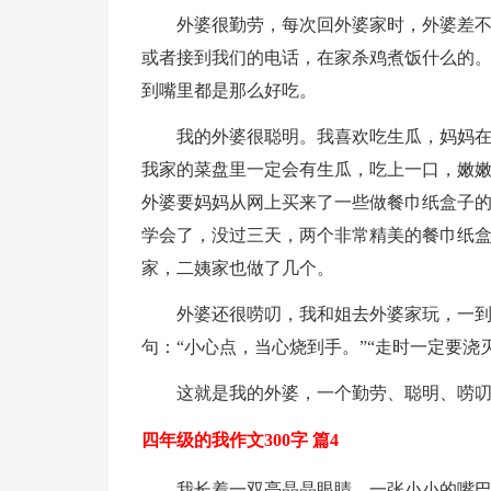
外婆很勤劳，每次回外婆家时，外婆差
或者接到我们的电话，在家杀鸡煮饭什么的
到嘴里都是那么好吃。
我的外婆很聪明。我喜欢吃生瓜，妈妈
我家的菜盘里一定会有生瓜，吃上一口，嫩
外婆要妈妈从网上买来了一些做餐巾纸盒子的
学会了，没过三天，两个非常精美的餐巾纸
家，二姨家也做了几个。
外婆还很唠叨，我和姐去外婆家玩，一
句：“小心点，当心烧到手。”“走时一定要浇
这就是我的外婆，一个勤劳、聪明、唠
四年级的我作文300字 篇4
我长着一双亮晶晶眼睛，一张小小的嘴