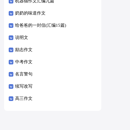
8篇）
机器猫作文汇编九篇
奶奶的味道作文
给爸爸的一封信(汇编15篇)
说明文
励志作文
中考作文
名言警句
续写改写
高三作文