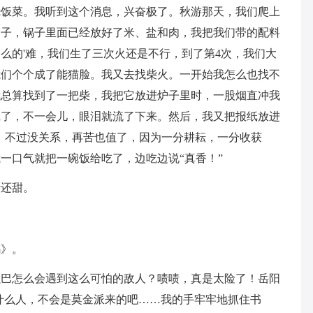
烧饭菜。我听到这个消息，兴奋极了。秋游那天，我们爬上
炉子，锅子里面已经放好了米、盐和肉，我把我们带的配料
么的'难，我们生了三次火还是不行，到了第4次，我们大
我们个个成了能猫脸。我又去找柴火。一开始我怎么也找不
我总算找到了一把柴，我把它放进炉子里时，一股烟直冲我
挖了，不一会儿，眼泪就流了下来。然后，我又把报纸放进
次，不过没关系，再苦也值了，因为一分耕耘，一分收获
一口气就把一碗饭给吃了，边吃边说“真香！”
蜜还甜。
码》。
强巴怎么会遇到这么可怕的敌人？啧啧，真是太险了！岳阳
什么人，不会是莫金派来的吧……我的手牢牢地抓住书