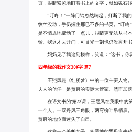
页，眼睛紧紧地盯着书上的文字，就如磁石
“叮咚！”一阵门铃忽然响起，打断了我
纹丝没动，手仍握住那已不多的书页。“叮咚
是不情愿地挪动了一点儿，眼睛更无法从书本
铃。我这才去开门，可目光一刻也仍没离开
妈妈见了我这副模样，笑道：“这书，你
四年级的我作文300字 篇7
王熙凤是《红楼梦》中的一位主要人物
夫人的信任，是贾府的实际大管家。然而却落
在语文书的'第22课，王熙凤在我眼中
一个人。一双丹凤三角眼，两弯柳叶吊梢眉
贾府的地位而迷失了自己。
这样一个美貌女子，宠爱她的贾母率先称