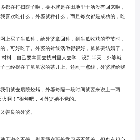
不多都在打扫院子啦，要不就是在田地里干活没有回来啦，
。我喜欢吃什么，外婆就种什么，而且每次都是成功的，吃
在网上买了生瓜种，给外婆拿回种，到生瓜收获的季节时，
嫩的，可好吃了。外婆的针线活做得很好，舅舅要结婚了，
.材料，自己要拿回去找村里人去学，没到半天，外婆就
盒子已经摆在了舅舅家的茶几上。还剩一点线，外婆就给我
到我们就去后院烧烤，外婆每隔一段时间就要来说上一两
灭火啊！”很烦吧，可外婆她不觉的。
叨又善良的外婆。
巴整天说个不停。别看我在班长学习还不算差，但也有粗心