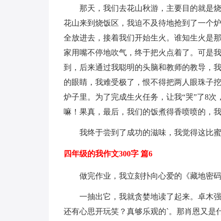
那天，我们去花山秋游，主要目的就是
花山来到烧饭区，我迫不及待地抢到了一个
全放进去，接着我们开始生火。谁知生火是那
家用嘴不停地吹气，终于把火点着了。可是
到，后来通过我聪明的头脑和教师的教导，
的眼睛，我难受极了，恨不得把两人眼珠子
炉子里。为了完成生火任务，让我“哭”了8
嘛！果真，最后，我们的饭煮得香喷喷的，我
我终于尝到了成功的滋味，我觉得这比
四年级的我作文300字 篇6
做完作业，我立刻扑向心爱的《藏地密
一抽出它，我就贪婪地读了起来。卓木
还有心思开玩笑？真够乐观的`。那肖恩又是