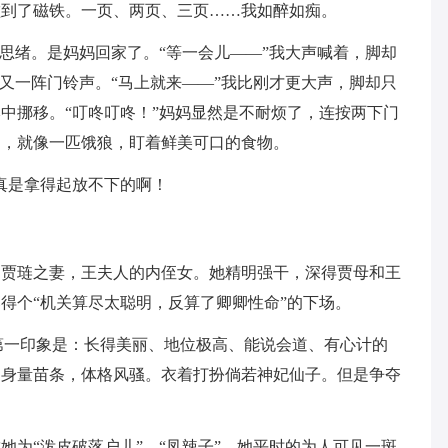
碰到了磁铁。一页、两页、三页……我如醉如痴。
的思绪。是妈妈回家了。“等一会儿——”我大声喊着，脚却
”又一阵门铃声。“马上就来——”我比刚才更大声，脚却只
中挪移。“叮咚叮咚！”妈妈显然是不耐烦了，连按两下门
书，就像一匹饿狼，盯着鲜美可口的食物。
真是拿得起放不下的啊！
。贾琏之妻，王夫人的内侄女。她精明强干，深得贾母和王
得个“机关算尽太聪明，反算了卿卿性命”的下场。
的第一印象是：长得美丽、地位极高、能说会道、有心计的
。身量苗条，体格风骚。衣着打扮倘若神妃仙子。但是争夺
她为“泼皮破落户儿”、“凤辣子”，她平时的为人可见一斑