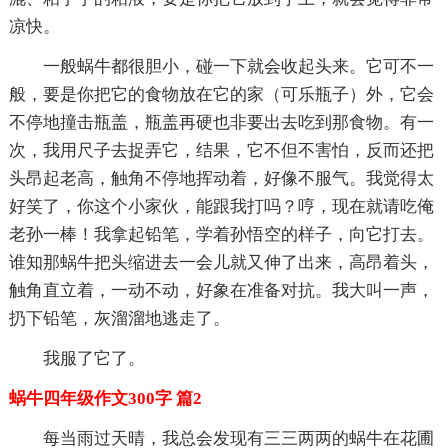
凉快。
一般蜗牛都很胆小，碰一下就会收起头来。它可不一
般，要是你把它的食物放在它的家（可乐瓶子）外，它会
不停地撞击瓶盖，瓶盖再硬也非要出去吃到那食物。有一
次，我用尺子去捉弄它，结果，它不但不害怕，反而还把
头昂起老高，触角不停地挥动着，好像不服气。我觉得太
好笑了，你这个小家伙，能跟我打吗？哼，现在就请吃俺
老孙一棒！我拿起铅笔，学着孙悟空的样子，向它打去。
谁知那蜗牛把头缩进去一会儿就又伸了出来，高昂着头，
触角直立着，一动不动，好象在准备对抗。我大叫一声，
扔下铅笔，灰溜溜地逃走了。
我服了它了。
蜗牛四年级作文300字 篇2
每当雨过天晴，我总会发现有三三两两的蜗牛在花圃