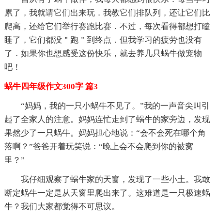
累了，我就请它们出来玩．我教它们排队列，还让它们比
爬高，还给它们举行赛跑比赛．不过，每次看得都想打瞌
睡了，它们都没＂跑＂到终点．但我学习的疲劳也没有
了．如果你也想感受这份快乐，就去养几只蜗牛做宠物
吧！
蜗牛四年级作文300字 篇3
“妈妈，我的一只小蜗牛不见了。”我的一声音尖叫引
起了全家人的注意。妈妈连忙走到了蜗牛的家旁边，发现
果然少了一只蜗牛。妈妈担心地说：“会不会死在哪个角
落啊？”爸爸开着玩笑说：“晚上会不会爬到你的被窝
里？”
我仔细观察了蜗牛家的天窗，发现了一些小土。我敢
断定蜗牛一定是从天窗里爬出来了。这难道是一只极速蜗
牛？我们大家都觉得不可思议。