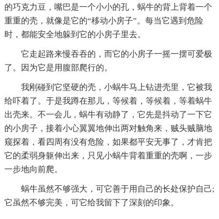
的巧克力豆，嘴巴是一个小小的孔，蜗牛的背上背着一个
重重的壳，就像是它的“移动小房子”。每当它遇到危险
时，都能安全地躲到它的小房子里去。
它走起路来慢吞吞的，而它的小房子一摇一摆可爱极
了。因为它是用腹部爬行的。
我刚碰到它坚硬的壳，小蜗牛马上钻进壳里，它被我
给吓着了。于是我蹲在那儿，等候着，等候着，等着蜗牛
出壳来。不一会儿，蜗牛有动静了，它先是抖动了一下它
的小房子，接着小心翼翼地伸出两对触角来，贼头贼脑地
窥探着，看四周有没有危险，如果都平安无事了，才肯把
它的柔弱身躯伸出来，只见小蜗牛背着重重的壳啊，一步
一步地向前爬。
蜗牛虽然不够强大，可它善于用自己的长处保护自己;
它虽然不够完美，可它给我留下了深刻的印象。