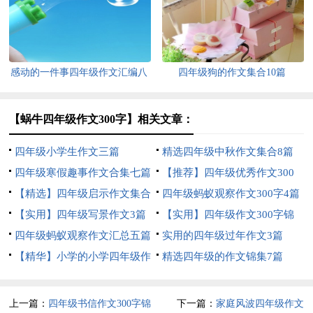
集锦10篇
文300字3篇
感动的一件事四年级作文汇编八
四年级狗的作文集合10篇
篇
【蜗牛四年级作文300字】相关文章：
四年级小学生作文三篇
精选四年级中秋作文集合8篇
四年级寒假趣事作文合集七篇
【推荐】四年级优秀作文300
【精选】四年级启示作文集合
字汇编9篇
四年级蚂蚁观察作文300字4篇
8篇
【实用】四年级写景作文3篇
【实用】四年级作文300字锦
四年级蚂蚁观察作文汇总五篇
集5篇
实用的四年级过年作文3篇
【精华】小学的小学四年级作
精选四年级的作文锦集7篇
文1200字集锦7篇
上一篇：
四年级书信作文300字锦
下一篇：
家庭风波四年级作文