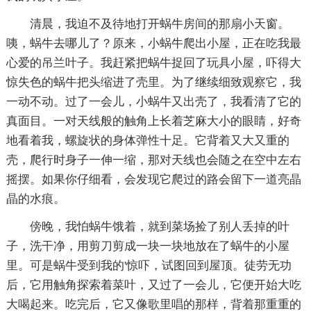
清晨，我迫不及待地打开蜗牛房间的那扇小天窗。
咦，蜗牛去哪儿了？原来，小蜗牛爬出小屋，正在吃我最
心爱的吊兰叶子。我赶紧把蜗牛捉回了玩具小屋，吓得大
惊失色的蜗牛把头缩进了壳里。为了继续细致观察它，我
一动不动。过了一会儿，小蜗牛又出壳了，我看清了它的
真面目。一对天线般的触角上长着芝麻大小的眼睛，好奇
地看着我，螺旋状的身体弹性十足。它背着又大又重的
壳，爬行时身子一伸一缩，那对天线也会随之在空中左右
摇摆。如果你仔细看，会发现它爬过的路会留下一道亮晶
晶的水痕。
傍晚，我怕蜗牛饿着，就到菜场捡了别人丢掉的叶
子，洗干净，用剪刀剪成一块一块地放在了蜗牛的小屋
里。可是蜗牛受到我的'惊吓，试图回到屋顶。徒劳无功
后，它用触角探索着菜叶，又过了一会儿，它便开始大吃
大喝起来。吃完后，它又像歌里唱的那样，背着那重重的