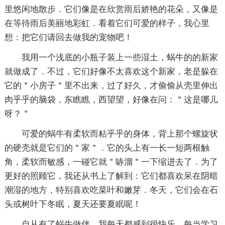
里悠闲地散步．它们像是在欣赏雨后娇艳的花朵，又像是
在等待雨后美丽地彩虹．看着它们可爱的样子，我心里
想：把它们请回去做我的宠物吧！
我用一个浅底的小瓶子装上一些湿土，蜗牛的的新家
就做成了．不过，它们好像不太喜欢这个新家，老是躲在
它的＂小房子＂里不出来，过了好久，才偷偷从壳里伸出
肉乎乎的脑袋，东瞧瞧，西望望，好像在问：＂这是哪儿
呀？＂
可爱的蜗牛有柔软而粘乎乎的身体，背上那个螺旋状
的硬壳就是它们的＂家＂．它的头上有一长一短两根触
角，柔软而敏感，一碰它就＂哧溜＂一下缩进去了．为了
更好的照顾它，我还从书上了解到：它们都喜欢呆在阴暗
潮湿的地方，特别喜欢吃菜叶和嫩芽．冬天，它们会在石
头或树叶下冬眠，夏天还要夏眠呢！
自从有了蜗牛做伴，我每天都感到很快乐．每当学习