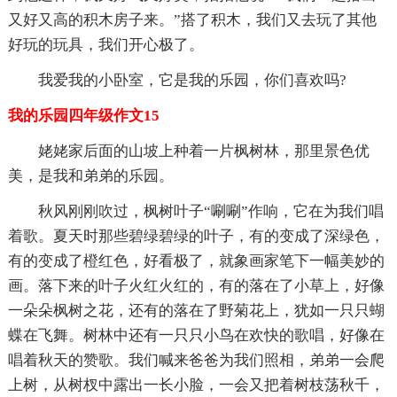
又好又高的积木房子来。”搭了积木，我们又去玩了其他
好玩的玩具，我们开心极了。
我爱我的小卧室，它是我的乐园，你们喜欢吗?
我的乐园四年级作文15
姥姥家后面的山坡上种着一片枫树林，那里景色优
美，是我和弟弟的乐园。
秋风刚刚吹过，枫树叶子“唰唰”作响，它在为我们唱
着歌。夏天时那些碧绿碧绿的叶子，有的变成了深绿色，
有的变成了橙红色，好看极了，就象画家笔下一幅美妙的
画。落下来的叶子火红火红的，有的落在了小草上，好像
一朵朵枫树之花，还有的落在了野菊花上，犹如一只只蝴
蝶在飞舞。树林中还有一只只小鸟在欢快的歌唱，好像在
唱着秋天的赞歌。我们喊来爸爸为我们照相，弟弟一会爬
上树，从树杈中露出一长小脸，一会又把着树枝荡秋千，