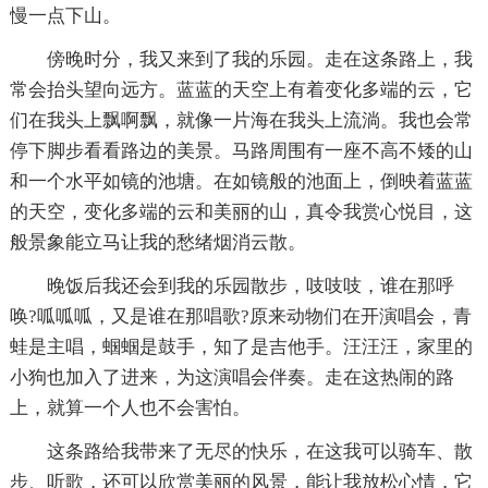
慢一点下山。
傍晚时分，我又来到了我的乐园。走在这条路上，我
常会抬头望向远方。蓝蓝的天空上有着变化多端的云，它
们在我头上飘啊飘，就像一片海在我头上流淌。我也会常
停下脚步看看路边的美景。马路周围有一座不高不矮的山
和一个水平如镜的池塘。在如镜般的池面上，倒映着蓝蓝
的天空，变化多端的云和美丽的山，真令我赏心悦目，这
般景象能立马让我的愁绪烟消云散。
晚饭后我还会到我的乐园散步，吱吱吱，谁在那呼
唤?呱呱呱，又是谁在那唱歌?原来动物们在开演唱会，青
蛙是主唱，蝈蝈是鼓手，知了是吉他手。汪汪汪，家里的
小狗也加入了进来，为这演唱会伴奏。走在这热闹的路
上，就算一个人也不会害怕。
这条路给我带来了无尽的快乐，在这我可以骑车、散
步、听歌，还可以欣赏美丽的风景，能让我放松心情，它