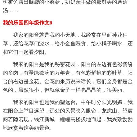
树桩旁露出脑袋的小蘑菇，奶奶亲手做的那鲜美的蘑菇
汤……
我的乐园四年级作文8
我家的阳台就是我的小天地，我经常在里面种花种
草，还给花草们浇水，给小金鱼喂食、给小橘子喝水，还
和它们一起看夕阳。
我家的阳台是我的秘密花园，阳台的左边有色彩缤纷
的多肉，有翠绿欲滴的万年青，有色彩鲜艳的彩叶草。阳
台的右边是金花。金花的来历说来话长，它们全身都是金
色的，虽然很小，但就像金子一样亮晶晶的，很美丽。
我家的阳台也是我的望远台。中午时分阳光明媚，我
在阳台上举目远望，远处的风景映入眼帘，龙虎山、望宸
阁若隐若现，钱江新城一幢幢高楼拔地而起，我兴致勃勃
地欣赏着这美丽景色。