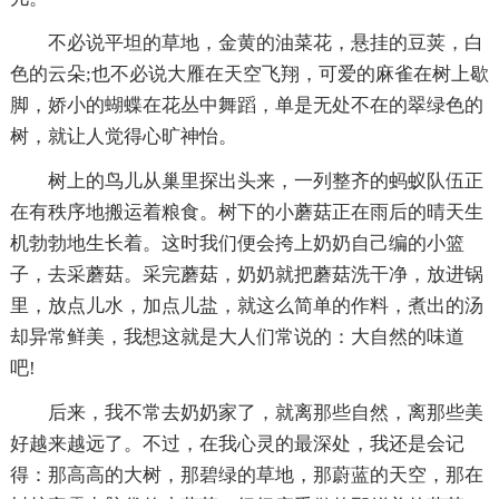
不必说平坦的草地，金黄的油菜花，悬挂的豆荚，白
色的云朵;也不必说大雁在天空飞翔，可爱的麻雀在树上歇
脚，娇小的蝴蝶在花丛中舞蹈，单是无处不在的翠绿色的
树，就让人觉得心旷神怡。
树上的鸟儿从巢里探出头来，一列整齐的蚂蚁队伍正
在有秩序地搬运着粮食。树下的小蘑菇正在雨后的晴天生
机勃勃地生长着。这时我们便会挎上奶奶自己编的小篮
子，去采蘑菇。采完蘑菇，奶奶就把蘑菇洗干净，放进锅
里，放点儿水，加点儿盐，就这么简单的作料，煮出的汤
却异常鲜美，我想这就是大人们常说的：大自然的味道
吧!
后来，我不常去奶奶家了，就离那些自然，离那些美
好越来越远了。不过，在我心灵的最深处，我还是会记
得：那高高的大树，那碧绿的草地，那蔚蓝的天空，那在