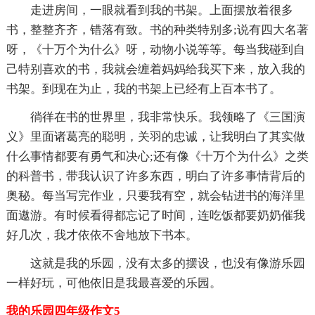
走进房间，一眼就看到我的书架。上面摆放着很多
书，整整齐齐，错落有致。书的种类特别多;说有四大名著
呀，《十万个为什么》呀，动物小说等等。每当我碰到自
己特别喜欢的书，我就会缠着妈妈给我买下来，放入我的
书架。到现在为止，我的书架上已经有上百本书了。
徜徉在书的世界里，我非常快乐。我领略了《三国演
义》里面诸葛亮的聪明，关羽的忠诚，让我明白了其实做
什么事情都要有勇气和决心;还有像《十万个为什么》之类
的科普书，带我认识了许多东西，明白了许多事情背后的
奥秘。每当写完作业，只要我有空，就会钻进书的海洋里
面遨游。有时候看得都忘记了时间，连吃饭都要奶奶催我
好几次，我才依依不舍地放下书本。
这就是我的乐园，没有太多的摆设，也没有像游乐园
一样好玩，可他依旧是我最喜爱的乐园。
我的乐园四年级作文5