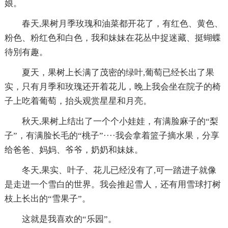
娘。
春天,果树月季玫瑰和油菜都开花了，有红色、黄色、
粉色、粉红色和白色，我和妹妹在花丛中捉迷藏、挺蝴蝶
待別有趣。
夏天，果树上长满了茂密的绿叶,葡萄已经长出了果
实，只有月季和玫瑰还开着花儿，晚上我会坐在院子的椅
子上吃着葡萄，抬头观赏星星和月亮。
秋天,果树上结出了一个个小娃娃，有满脸麻子的“梨
子”，有满脸长毛的“桃子”····我会拿着篮子摘水果，分享
给爸爸、妈妈、爷爷，奶奶和妹妹。
冬天,果实、叶子、花儿已经没有了,可一踏进子就像
是走进一个雪白的世界。我会推起雪人，还有用雪球打树
枝上长出的“雪果子”。
这就是我喜欢的“乐园”。