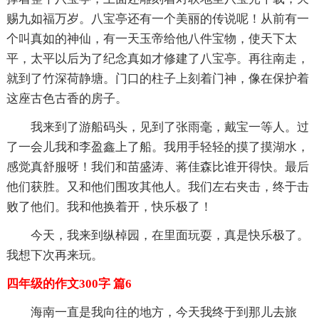
赐九如福万岁。八宝亭还有一个美丽的传说呢！从前有一
个叫真如的神仙，有一天玉帝给他八件宝物，使天下太
平，太平以后为了纪念真如才修建了八宝亭。再往南走，
就到了竹深荷静塘。门口的柱子上刻着门神，像在保护着
这座古色古香的房子。
我来到了游船码头，见到了张雨毫，戴宝一等人。过
了一会儿我和李盈鑫上了船。我用手轻轻的摸了摸湖水，
感觉真舒服呀！我们和苗盛涛、蒋佳森比谁开得快。最后
他们获胜。又和他们围攻其他人。我们左右夹击，终于击
败了他们。我和他换着开，快乐极了！
今天，我来到纵棹园，在里面玩耍，真是快乐极了。
我想下次再来玩。
四年级的作文300字 篇6
海南一直是我向往的地方，今天我终于到那儿去旅