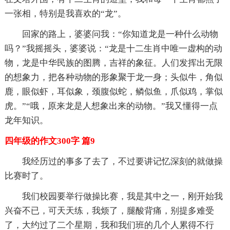
一张相，特别是我喜欢的“龙”。
回家的路上，婆婆问我：“你知道龙是一种什么动物
吗？”我摇摇头，婆婆说：“龙是十二生肖中唯一虚构的动
物，龙是中华民族的图腾，吉祥的象征。人们发挥出无限
的想象力，把各种动物的形象聚于龙一身；头似牛，角似
鹿，眼似虾，耳似象，颈腹似蛇，鳞似鱼，爪似鸡，掌似
虎。”“哦，原来龙是人想象出来的动物。”我又懂得一点
龙年知识。
四年级的作文300字 篇9
我经历过的事多了去了，不过要讲记忆深刻的就做操
比赛时了。
我们校园要举行做操比赛，我是其中之一，刚开始我
兴奋不已，可天天练，我烦了，腿酸背痛，别提多难受
了，大约过了二个星期，我和我们班的几个人累得不行