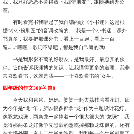
我，我只好恋恋不舍得放下我的“朋友”，跟随她到办公
室。
有时看完书我唱起了我自编的歌《小书迷》这是根
据“小小粉刷匠”的音调改编的。“我是一个小书迷，课外
书真多，我要把那课外书，看上一百遍，看上一百
遍......”嘿嘿，歌词不错吧，都是我自己编的哦!
书是我形影不离的好朋友，是我最好、最忠实的伙
伴。它能告诉我渊博的知识，让我懂得更多的道理。我非
常喜欢看书，这就是我——一个喜欢看书的`女生。
四年级的作文300字 篇8
今天我和爸爸、妈妈、婆婆一起去荔枝湾看花灯。因
为今年是“龙”年，所以很多都拿“龙”作为主题设计花灯。
像双龙戏珠，两条龙一起捧着一个很大很大的“龙珠”，我
觉得那两条龙好像争先恐后的想吃掉那颗龙珠似的。还有
在文塔外围，有十二生肖的造型，我和每一个生肖都照了