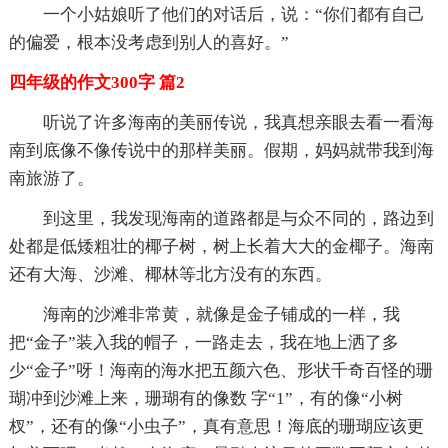
一个小姑娘听了他们的对话后，说：“你们都有自己
的偏爱，根本没考虑到别人的喜好。”
四年级的作文300字 篇2
听说了许多海南的美丽传说，我真想亲眼去看一看海
南到底像不像传说中的那样美丽。假期，妈妈就带我到海
南旅游了。
到这里，我发现海南的道路都是与众不同的，路边到
处都是低矮粗壮的椰子树，树上长着大大的金椰子。海南
还有大海、沙滩、椰林等北方没有的东西。
海南的沙滩非常黄，就像是金子铺成的一样，我
把“金子”装入我的帽子，一路走去，我在地上洒了多
少“金子”呀！海南的海水把五颜六色、形状千奇百怪的珊
瑚冲到沙滩上来，珊瑚有的像数 字“1”，有的像“小树
杈”，还有的像“小虫子”，真有意思！海底的珊瑚应该更