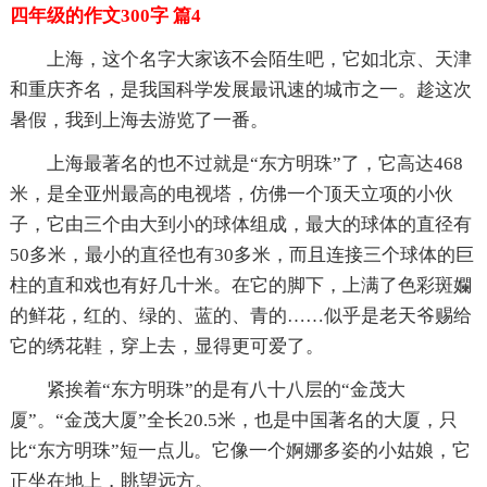
四年级的作文300字 篇4
上海，这个名字大家该不会陌生吧，它如北京、天津
和重庆齐名，是我国科学发展最讯速的城市之一。趁这次
暑假，我到上海去游览了一番。
上海最著名的也不过就是“东方明珠”了，它高达468
米，是全亚州最高的电视塔，仿佛一个顶天立项的小伙
子，它由三个由大到小的球体组成，最大的球体的直径有
50多米，最小的直径也有30多米，而且连接三个球体的巨
柱的直和戏也有好几十米。在它的脚下，上满了色彩斑孄
的鲜花，红的、绿的、蓝的、青的……似乎是老天爷赐给
它的绣花鞋，穿上去，显得更可爱了。
紧挨着“东方明珠”的是有八十八层的“金茂大
厦”。“金茂大厦”全长20.5米，也是中国著名的大厦，只
比“东方明珠”短一点儿。它像一个婀娜多姿的小姑娘，它
正坐在地上，眺望远方。