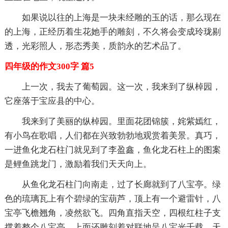
如果说以往的上海是一块未经雕的玉的话，那么现在
的上海，正经历着生花她手的雕刻，不久将会变成玲珑剔
透，光彩照人，形态秀美，质韵永的艺术品了。
四年级的作文300字 篇5
上一次，我去了葡萄园。这一次，我来到了纵棹园，
它座落于宝应县的中心。
我来到了美丽的纵棹园。里面花团锦簇，姹紫嫣红，
有小鸟在歌唱，人们都在兴致勃勃地观赏着美景。真巧，
一进鱼化龙石柱门就见到了李盈鑫，鱼化龙石柱上的图案
是鲤鱼跳龙门，激励着我们天天向上。
从鱼化龙石柱门向南走，过了长廊就到了八宝亭。绿
色的琉璃瓦上有个碧绿的宝葫芦，顶上有一个避雷针，八
宝亭飞檐翘角，凌然欲飞。四角直指天空，四根红柱子支
撑着整个八宝亭，上面还雕刻着对联地呈八宝光千载，天