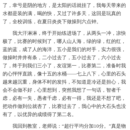
了，幸亏是阴的地方，是太阳的话就挂了，我每天带来的
水都是装的满，喝的快，又过了许多天，这回是玩真的
了，全校训练，在夏日炎炎下做操到六点钟。
我大汗淋淋，终于开始练进场了，从两头一冲，凉快
极了，比赛的时候到了，哪人山人海，绿的绿，红的红，
蓝的蓝，成了人的海洋，五小是我们的对手，实力很强，
做操时井井有条，二小过去了，五小过去了，六小过去
了，终于到我们三小了，友谊第一，比赛第二，准备时我
的心怦怦直跳，像十五的水桶——七上八下，心里的石头
越来越沉重，身体不时的发抖，不知道是冷还是担心，我
会不会做不好，心里想到，突然我想了一句话，智者千
虑，必有一失，愚者千虑，必有一得，我还是不想了吧，
把动作做到位就杏了，比赛过去了，我心中的大石头也没
有了，以优异的成绩得了第二名。
我回到教室，老师说：“超行平均分加10分。”真是物