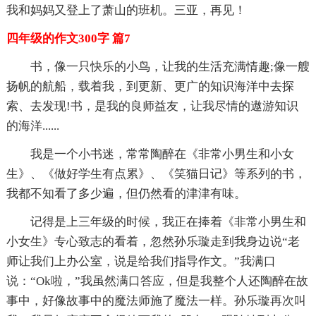
我和妈妈又登上了萧山的班机。三亚，再见！
四年级的作文300字 篇7
书，像一只快乐的小鸟，让我的生活充满情趣;像一艘
扬帆的航船，载着我，到更新、更广的知识海洋中去探
索、去发现!书，是我的良师益友，让我尽情的遨游知识
的海洋......
我是一个小书迷，常常陶醉在《非常小男生和小女
生》、《做好学生有点累》、《笑猫日记》等系列的书，
我都不知看了多少遍，但仍然看的津津有味。
记得是上三年级的时候，我正在捧着《非常小男生和
小女生》专心致志的看着，忽然孙乐璇走到我身边说“老
师让我们上办公室，说是给我们指导作文。”我满口
说：“Ok啦，”我虽然满口答应，但是我整个人还陶醉在故
事中，好像故事中的魔法师施了魔法一样。孙乐璇再次叫