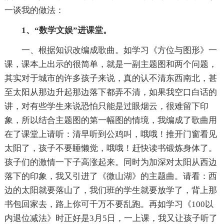
一谈我的做法：
1、“数学文娱”进课堂。
一、根据知识改编成歌曲。如学习《方位与图形》一
课，课本上出示的很简单，就是一副主题图和两个问题，
其实对于城市的许多孩子来说，真的认不清东西南北，甚
至太阳从那边升起那边落下都弄不清，如果我空口白话的
讲，对有些学生来说恐怕只能是过眼烟云，很难留下印
象，所以结合主题图的第一幅图的情境，我编成了歌曲用
在了课堂上请听：清早听到公鸡叫，哦哦！推开门窗看见
太阳了，孩子不要睡懒觉，哦哦！赶快读书锻炼身体了。
孩子们的激情一下子高涨起来。同时为加深对太阳从西边
落下的印象，我又引进了《微山湖》的主题曲。请看：西
边的太阳就要落山了，我们班的学生就要放学了，背上那
书包回家去，路上你可千万不要乱跑。再如学习《100以
内退位减法》时正好是3月5日，一上课，我又让孩子听了