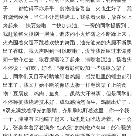
具，大家分工合作，有的串火腿，有的摘菜，有的插签
子……都忙得不亦乐乎。食物准备妥当，火也生好了，我
有烧烤经验，当仁不让是烧烤工，我拿着火腿，放在火上
烤起来，“快要烧啦。”“快加点油。”一旁的同学提醒到，
我赶紧帮火腿刷一层油，调皮的小火焰随之不断蹿上来，
火光围着火腿不跳着欢快的舞蹈，油光油光的火腿不断飘
出了香味。我大声叫到“可以吃啦”，没等我反应过来谭翌
朗一把夺过去，狼吞虎咽吃了起来，满嘴着流油，扬着头
不停说：“好吃，好吃！”接着彭何毅加一些鸡腿放架子
上，同学们又目不转睛地盯着鸡腿，感觉肚里的蛔虫都引
出来了，我又开始不断的像练太极一样翻滚架子上的食
物：豆腐皮，鸡肉，鱼丸…。虽然大汗淋漓，但是同学们
不停称赞我烧烤技术好，成就感油然而生。鸡腿出炉了，
8双充满放着绿光的眼睛，齐刷刷地盯着这里，你一个我
一个，津津有味地啃了起来，我也是边吃边烤着。不一会
儿，张奥拿着穿着满身“红衣裳”的辣椒鸡肉串；彭何毅的