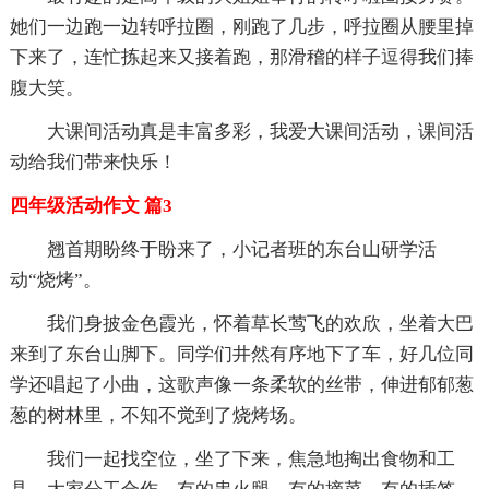
她们一边跑一边转呼拉圈，刚跑了几步，呼拉圈从腰里掉
下来了，连忙拣起来又接着跑，那滑稽的样子逗得我们捧
腹大笑。
大课间活动真是丰富多彩，我爱大课间活动，课间活
动给我们带来快乐！
四年级活动作文 篇3
翘首期盼终于盼来了，小记者班的东台山研学活
动“烧烤”。
我们身披金色霞光，怀着草长莺飞的欢欣，坐着大巴
来到了东台山脚下。同学们井然有序地下了车，好几位同
学还唱起了小曲，这歌声像一条柔软的丝带，伸进郁郁葱
葱的树林里，不知不觉到了烧烤场。
我们一起找空位，坐了下来，焦急地掏出食物和工