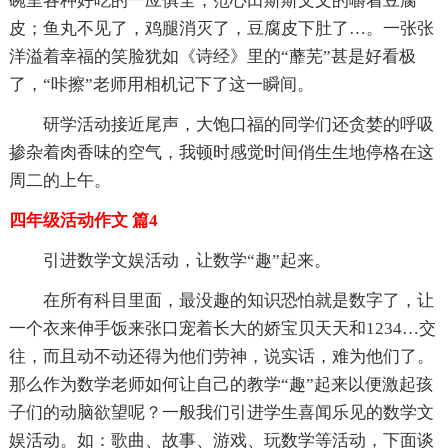
碗里各种好吃的一应俱全；范心田斯斯文文的嚼着豆腐
皮；鱼丸不见了，鸡腿消灭了，豆腐皮下肚了…。一张张
洋溢着幸福的笑脸犹如《诗经》里的“蘼芜”甚是好看极
了，“咔擦”老师用相机记下了这一瞬间。
研学活动接近尾声，大饱口福的同学们还贪婪的呼吸
掺杂着肉香味的空气，我顿时感觉时间俏生生地停格在这
周二的上午。
四年级活动作文 篇4
引进数学文娱活动，让数学“趣”起来。
在所有科目里面，最没趣的知识恐怕就是数字了，让
一个衣来伸手饭来张口宠着长大的娇宝贝天天和1234…交
往，而且动不动还得为他们劳神，说实话，难为他们了。
那么作为数学老师如何让自己的教学“趣”起来以便激起孩
子们的动脑欲望呢？一般我们引进学生喜闻乐见的数学文
娱活动。如：歌曲、故事、游戏、玩数学等活动，下面谈