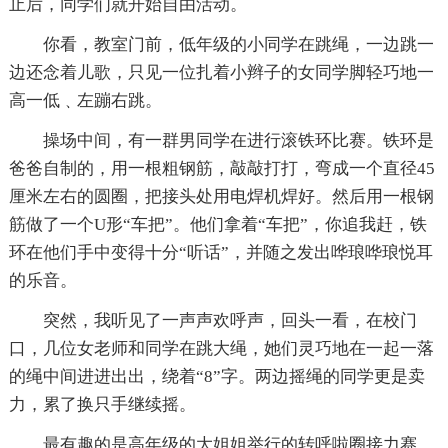
止后，同学们就开始自由活动。
你看，教室门前，低年级的小同学在跳绳，一边跳一
边还念着儿歌，只见一位扎着小辫子的女同学脚轻巧地一
高一低﹑左蹦右跳。
操场中间，有一群男同学在进行滚铁环比赛。铁环是
爸爸自制的，用一根粗钢筋，敲敲打打，弯成一个直径45
厘米左右的圆圈，把接头处用电焊机焊好。然后用一根钢
筋做了一个U形“车把”。他们拿着“车把”，你追我赶，铁
环在他们手中变得十分“听话”，并随之发出哗琅哗琅悦耳
的乐音。
突然，我听见了一声声欢呼声，回头一看，在校门
口，几位女老师和同学在跳大绳，她们灵巧地在一起一落
的绳中间进进出出，绕着“8”字。两边摇绳的同学更是卖
力，累了换只手继续摇。
最有趣的是高年级的大姐姐举行的转呼啦圈接力赛。