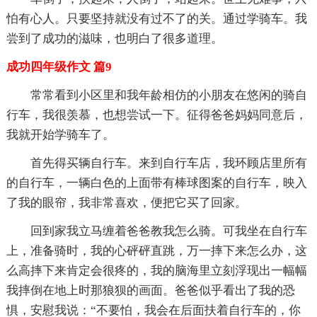
怕有心人。只要坚持就没有过不了的关。通过学骑车。我
尝到了成功的滋味，也明白了很多道理。
成功四年级作文 篇9
常常看到小区里和我年龄相仿的小朋友在悠闲的骑自
行车，我很羡慕，也想尝试一下。征得爸爸妈妈同意后，
我就开始学骑车了。
首先得买辆自行车。来到自行车店，我环顾店里所有
的自行车，一辆白色的上面带有棒球图案的自行车，映入
了我的眼帘，我非常喜欢，便把它买了回家。
回到家我立马缠着爸爸教我怎么骑。可我坐在自行车
上，准备骑时，我的心砰砰直跳，万一摔下来怎么办，这
么高摔下来肯定会很疼的，我的脑海里立刻浮现出一幅幅
我摔倒在地上时那狼狈的画面。爸爸似乎看出了我的恐
惧，安慰我说：“不要怕，我会在后面扶着自行车的，你