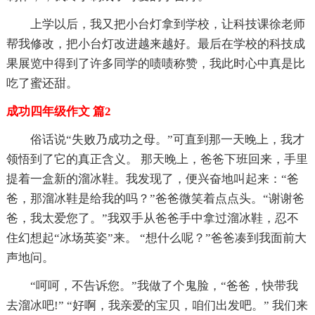
上学以后，我又把小台灯拿到学校，让科技课徐老师
帮我修改，把小台灯改进越来越好。最后在学校的科技成
果展览中得到了许多同学的啧啧称赞，我此时心中真是比
吃了蜜还甜。
成功四年级作文 篇2
俗话说“失败乃成功之母。”可直到那一天晚上，我才
领悟到了它的真正含义。 那天晚上，爸爸下班回来，手里
提着一盒新的溜冰鞋。我发现了，便兴奋地叫起来：“爸
爸，那溜冰鞋是给我的吗？”爸爸微笑着点点头。“谢谢爸
爸，我太爱您了。”我双手从爸爸手中拿过溜冰鞋，忍不
住幻想起“冰场英姿”来。 “想什么呢？”爸爸凑到我面前大
声地问。
“呵呵，不告诉您。”我做了个鬼脸，“爸爸，快带我
去溜冰吧!” “好啊，我亲爱的宝贝，咱们出发吧。” 我们来