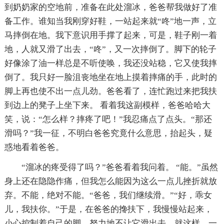
到奶奶家的空地前，准备在此处溜冰，爸爸帮我做好了准
备工作。谁知当我刚穿好鞋，一站起来就“咚”地一声，立
马摔倒在地。我下意识用手撑了起来，可是，鞋子刚一着
地，人就又滑了出去，“咚”，又一次摔倒了。脚下的轮子
好像涂了油一样总是不听使唤，我还没站稳，它又使我摔
倒了。我只好一脸沮丧地坐在地上摸着摔痛的手，此时的
脚上再也使不出一点儿劲。爸爸看了，连忙跑过来把我扶
到边上的凳子上坐下来。 看着我这副模样，爸爸哈哈大
笑，说：“怎么样？摔疼了吧！”我忍痛点了点头。“那还
滑吗？”我一征，不明白爸爸究竟什么意思，抬起头，疑
惑地看着爸爸。
“溜冰的疼受得了吗？”爸爸看着我问着。 “能。”虽然
身上还在隐隐作痛，但我怎么能因为这么一点儿挫折就放
弃。不能，绝对不能。“爸爸，我们继续滑。”“好，乖女
儿，我扶你。”于是，在爸爸的搀扶下，我慢慢站起来，
小心控制着自己的脚，努力地不让它滑出去，就这样，一