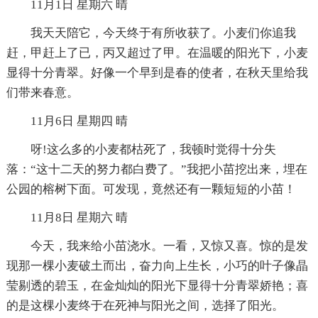
11月1日 星期六 晴
我天天陪它，今天终于有所收获了。小麦们你追我
赶，甲赶上了已，丙又超过了甲。在温暖的阳光下，小麦
显得十分青翠。好像一个早到是春的使者，在秋天里给我
们带来春意。
11月6日 星期四 晴
呀!这么多的小麦都枯死了，我顿时觉得十分失
落：“这十二天的努力都白费了。”我把小苗挖出来，埋在
公园的榕树下面。可发现，竟然还有一颗短短的小苗！
11月8日 星期六 晴
今天，我来给小苗浇水。一看，又惊又喜。惊的是发
现那一棵小麦破土而出，奋力向上生长，小巧的叶子像晶
莹剔透的碧玉，在金灿灿的阳光下显得十分青翠娇艳；喜
的是这棵小麦终于在死神与阳光之间，选择了阳光。