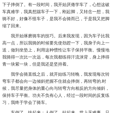
下子摔倒了。有一段时间，我开始厌倦学车了，心想这破
车真难学，我真想踹车子一下，刚起脚，又转念一想，我
骑不好，好像不怪车子，是我不会骑而已，于是我又把脚
缩了回来。
我开始琢磨骑车的技巧。后来我发现，因为车子比我
高一点，所以我骑的时候要先使劲蹬一下，我身子向上一
送，做到坐垫上，利用这种惯性让车子保持平衡。慢慢地
我骑得一次比一次远，每次我都练得汗流浃背，身上摔得
青一块紫一块，但是我还是坚持着。
我学会骑直线之后，就开始练习转晚，我发现每次转
弯车子都会向一边倾斜把握不住就会摔倒，再转弯的.时
候，我尽量把身体的重心向与转弯方向相反的方向倾斜，
保持车子平衡。功夫不负有心人，经过一段时间的反复练
习，我终于学会了骑车。
车倒了，扶起来；人倒了，站起来。世上无难事，只