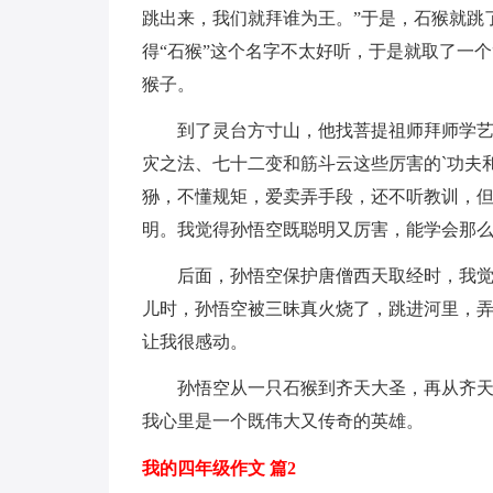
跳出来，我们就拜谁为王。”于是，石猴就跳
得“石猴”这个名字不太好听，于是就取了一
猴子。
到了灵台方寸山，他找菩提祖师拜师学
灾之法、七十二变和筋斗云这些厉害的`功夫
狲，不懂规矩，爱卖弄手段，还不听教训，
明。我觉得孙悟空既聪明又厉害，能学会那
后面，孙悟空保护唐僧西天取经时，我
儿时，孙悟空被三昧真火烧了，跳进河里，弄
让我很感动。
孙悟空从一只石猴到齐天大圣，再从齐
我心里是一个既伟大又传奇的英雄。
我的四年级作文 篇2