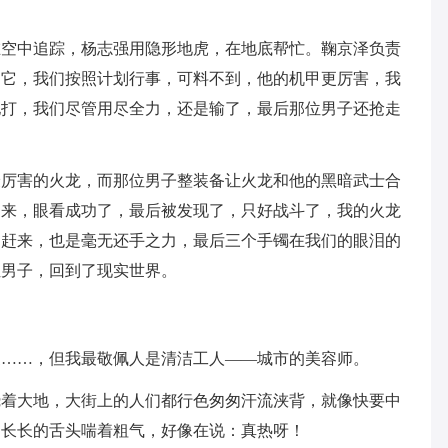
在空中追踪，杨志强用隐形地虎，在地底帮忙。鞠京泽负责
了它，我们按照计划行事，可料不到，他的机甲更厉害，我
他打，我们尽管用尽全力，还是输了，最后那位男子还抢走
最厉害的火龙，而那位男子整装备让火龙和他的黑暗武士合
回来，眼看成功了，最后被发现了，只好战斗了，我的火龙
们赶来，也是毫无还手之力，最后三个手镯在我们的眼泪的
位男子，回到了现实世界。
家……，但我最敬佩人是清洁工人——城市的美容师。
烧着大地，大街上的人们都行色匆匆汗流浃背，就像快要中
出长长的舌头喘着粗气，好像在说：真热呀！