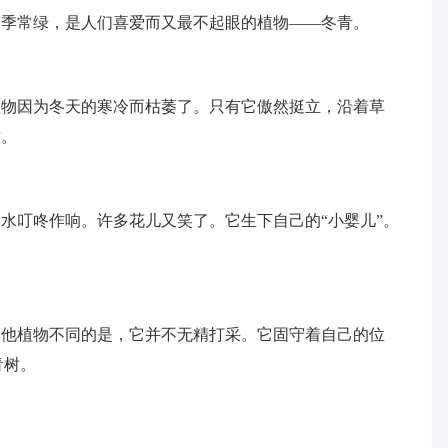
四季常绿，是人们喜爱而又最不起眼的植物——冬青。
植物因为冬天的寒冷而枯萎了。只有它傲然挺立，沿着草
树。
水叮咚作响。许多花儿又笑了。它生下自己的“小婴儿”。
其他植物不同的是，它并不无精打采。它固守着自己的位
青树。