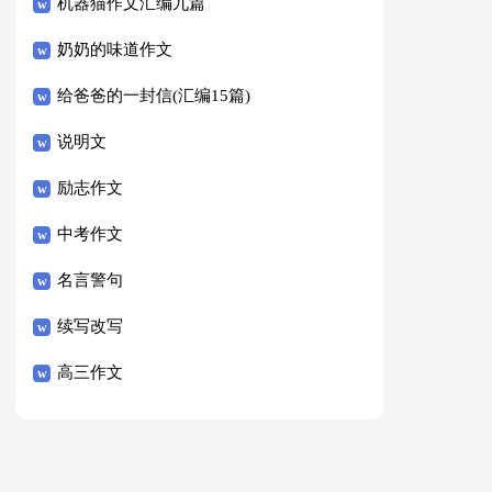
8篇）
机器猫作文汇编九篇
奶奶的味道作文
给爸爸的一封信(汇编15篇)
说明文
励志作文
中考作文
名言警句
续写改写
高三作文