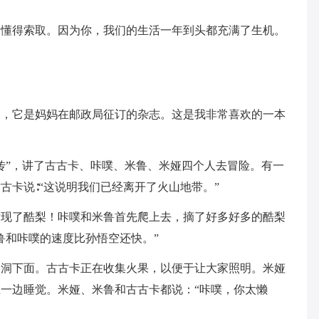
不懂得索取。因为你，我们的生活一年到头都充满了生机。
》，它是妈妈在邮政局征订的杂志。这是我非常喜欢的一本
传”，讲了古古卡、咔噗、米鲁、米娅四个人去冒险。有一
古卡说∶“这说明我们已经离开了火山地带。”
发现了酷梨！咔噗和米鲁首先爬上去，摘了好多好多的酷梨
鲁和咔噗的速度比孙悟空还快。”
个洞下面。古古卡正在收集火果，以便于让大家照明。米娅
一边睡觉。米娅、米鲁和古古卡都说：“咔噗，你太懒