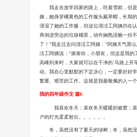
我走在放学回家的路上，吃着雪糕，但
姨，她身穿橘黄色的工作服头戴草帽，长期
浸湿了她的工作服，但这位清洁工阿姨仍在
再倒进旁边的垃圾桶里，动作娴熟流畅一丝不
了！”我走过去问清洁工阿姨：“阿姨天气那
洁工阿姨说：“谢谢你，小朋友，但这是我的
高峰到来时，大家就可以在干净的`马路上开
动。我在心里默默的下定决心，一定要好好
繁重、艰苦的工作。这就是我最敬佩的人一
我的四年级作文 篇6
我喜欢冬天；喜欢冬天暖暖的被窝；喜
户的灯光柔柔射出。。。。。。
冬，虽然没有了夏天的绿树；冬，虽然没