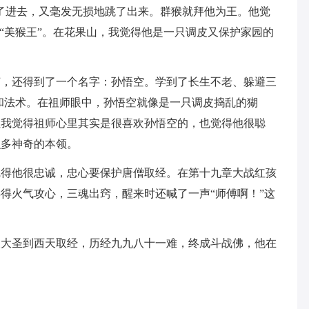
了进去，又毫发无损地跳了出来。群猴就拜他为王。他觉
个“美猴王”。在花果山，我觉得他是一只调皮又保护家园的
艺，还得到了一个名字：孙悟空。学到了长生不老、躲避三
和法术。在祖师眼中，孙悟空就像是一只调皮捣乱的猢
但我觉得祖师心里其实是很喜欢孙悟空的，也觉得他很聪
么多神奇的本领。
觉得他很忠诚，忠心要保护唐僧取经。在第十九章大战红孩
得火气攻心，三魂出窍，醒来时还喊了一声“师傅啊！”这
天大圣到西天取经，历经九九八十一难，终成斗战佛，他在