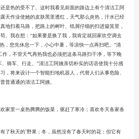
是还是热的受不了。这时我看见前面的路边上有个清洁工阿
的露天作业使她的皮肤黑里透红，天气那么炎热，汗水已经
认真地扫着马路，把路上的树叶、纸屑仔细的扫进簸箕里，
苟。我在想：“如果要是换了我，我肯定就回家吹空调去
么热，您先休息一下，小心中暑，等凉快一点再扫吧。”清
工作，不管天气再热我也必须把这条马路扫干净，等下晚
车、骑车、行走。”清洁工阿姨亲切朴实的话语使我十分感
学习，将来设计一个智能扫地机器人，代替人们从事危险、
个普普通通的清洁工阿姨。
欢家里一桌热腾腾的饭菜，驱赶了寒冷；喜欢冬天各家各
有了秋天的`野果；冬，虽然没有了春天时的花；但它有