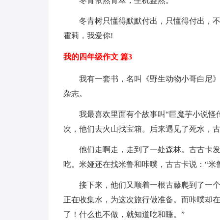
冬青依然青翠，生机盎然。
冬青树只懂得默默付出，只懂得付出，
霍莉，我爱你!
我的四年级作文 篇3
我有一套书，名叫《野生动物小哥白尼
杂志。
我最喜欢里面有个故事叫“巨魔芋小说怪
次，他们去火山找宝箱。后来遇见了死水，古
他们走啊走，走到了一处森林。古古卡
吃。米娅还在找米鲁和咔噗，古古卡说：“米
接下来，他们又顺着一根古藤爬到了一
正在收集水，为这次旅行做准备。而咔噗却在
了！什么也不做，就知道吃和睡。”