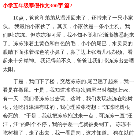
小学五年级寒假作文300字 篇2
10点，爸爸和弟弟从温州回来了，还带来了一只小家
伙。 我最怕小家伙了， 其实，小家伙是一条小土狗。我
们叫:冻冻。但冻冻很可爱，我不知不觉和它渐渐熟悉起来
了。冻冻张着土黄色和白色的毛，小小的尾巴，水灵灵的
眼睛下面张着棕色的小鼻子，鼻子边上张着几根胡须。看
起来十分精神。 我记得前不久，爸爸让我们带冻冻出去晒
太阳。
于是，我们下了楼，突然冻冻的.尾巴翘了起来，我一
看是在撒尿。于是，我知道冻冻每次翘尾巴时都想上wc。
有一天，我们带冻冻出去玩，这时，我们发现冻冻在吃树
根，还吃得津津有味的，我心理紧张得想：“冻冻吃树根
会死的。”于是，我就把冻冻抱过来一点，可冻冻一直“汪
汪，汪”的叫个不停，我的手差一点就被要到了。 冻冻不
吃树根了，走了出去，我一看是肉，这才知道。 狗在以前