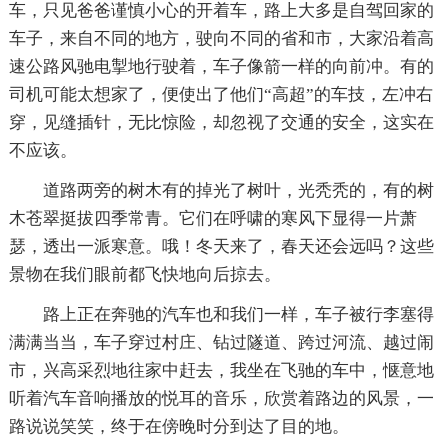
车，只见爸爸谨慎小心的开着车，路上大多是自驾回家的
车子，来自不同的地方，驶向不同的省和市，大家沿着高
速公路风驰电掣地行驶着，车子像箭一样的向前冲。有的
司机可能太想家了，便使出了他们“高超”的车技，左冲右
穿，见缝插针，无比惊险，却忽视了交通的安全，这实在
不应该。
道路两旁的树木有的掉光了树叶，光秃秃的，有的树
木苍翠挺拔四季常青。它们在呼啸的寒风下显得一片萧
瑟，透出一派寒意。哦！冬天来了，春天还会远吗？这些
景物在我们眼前都飞快地向后掠去。
路上正在奔驰的汽车也和我们一样，车子被行李塞得
满满当当，车子穿过村庄、钻过隧道、跨过河流、越过闹
市，兴高采烈地往家中赶去，我坐在飞驰的车中，惬意地
听着汽车音响播放的悦耳的音乐，欣赏着路边的风景，一
路说说笑笑，终于在傍晚时分到达了目的地。