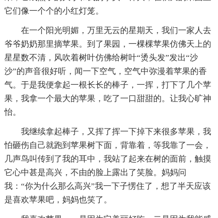
它们像一个个的小红灯笼。
在一个阳光明媚，万里无云的星期天，我们一家人去
爷爷奶奶那里摘苹果。到了果园，一棵棵苹果仿佛天上的
星星数不清，风吹着树叶仿佛给树叶“烫头发”发出“沙
沙”的声音很好听，闻一下空气，空气中弥漫着苹果的香
气。于是我便拿起一根长长的棒子，一挥，打下了几个苹
果，我拿一个最大的苹果，吃了一口甜甜的。让我心旷神
怡。
我继续拿起棒子，又挥了挥一下掉下来很多苹果，我
怕砸伤自己就跑到苹果树下面，背靠着，等我靠了一会，
几声鸟叫传到了我的耳中，我站了起来在树的面前，触摸
它心中甚是高兴，不由的脸上露出了笑脸。妈妈问
我：“你为什么那么高兴”我一下子愣住了，想了半天应该
是喜欢苹果吧，妈妈也笑了。