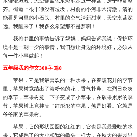
木郁郁葱葱，天空像蓝色水彩笔涂过一样蓝，房子非常整
齐。街道上很干净没有垃圾，村前的小河非常清澈，清的
能看见河里的小石头。村里的空气清新甜润，天空湛蓝深
远。我醒来了！我多么希望那不是梦啊！
我将梦里的事情告诉了妈妈，妈妈告诉我说：保护环
境不是一朝一夕的事情，我们想让身边的环境好，必须从
每一件小事做起！
五年级我的作文300字 篇8
苹果，它是我最喜欢的一种水果，在春暖花开的季节
里，苹果树竟结出了淡粉色的花，香气扑鼻。在烈日炎炎
的季节，苹果树竟一下子变成了小苹果，在硕果累累的季
节，苹果树上竟挂满了红彤彤的苹果，煞是好看。它就是
爷爷家的苹果树。
苹果，它的形状圆圆的红红的，它也是我最爱吃的水
果，它成熟了的大小和我的拳头一样大，在秋天的果园里