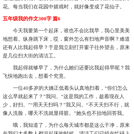
花。每当我们在花园中嬉戏时，就好像变成了花仙子。
五年级我的作文300字 篇6
今天我要第一个起床，谁也不会比我早，我心里美美
地想着。纵身跳下床，哎，窗外怎么有扫地声音啊？难道
还有人比我起得早？于是我立刻打开窗子往外望去，原来
是几位扫大街的清洁工。
我起得就够早了，为什么她们还要比我起得早呢？我
飞快地跑出去，想看个究竟。
一位40多岁的大姨正低着头认真地扫着，“你们怎么
这么早就起来了？”我问。“这是我的工作，趁着现在人
少，好扫。”“用天天扫吗？”我又问。“不天天扫不行，就
像人洗脸，哪天不洗就显得脏。”她头也不抬地回答我。
哦，我知道了，为什么每天城市都是这么干净，原来
在我们大多数人都没起床的时候，清洁工们已经在忙碌上