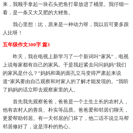
来，我顺手拿起一块石头把鱼打晕放进了桶里。我仔细一
看，是一条又大又肥的大鲤鱼。
我心里想：比，原来是一种动力呀，我以后可要多跟
人比呀！
五年级作文300字 篇3
昨天，我在电视上新学习了一个新词叫“家风”，电视
上说每家都有自己的家风。于是我赶紧去问问妈妈“我们
的家风是什么？”妈妈和蔼的面孔立马变得严肃起来说
道“家风要由自己观察和对家人的了解才能发现的。”我听
了妈妈的话立即去观察家里的人。
首先我先观察爸爸，爸爸是一个土生土长的农村人，
他有农村人的善良、朴实等品质。爸爸爱和邻居们聊天，
更爱帮助邻居。有一天邻居的门坏了，他二话不说立马帮
邻居修好了，这是淳朴的热心。