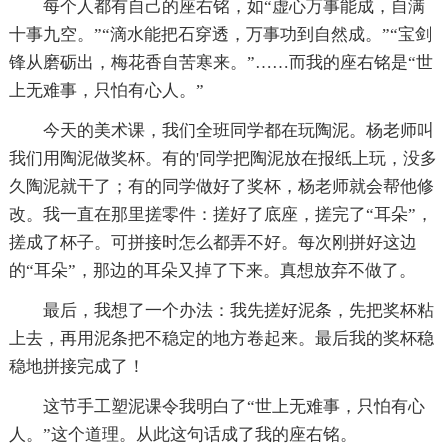
每个人都有自己的座右铭，如“虚心万事能成，自满
十事九空。”“滴水能把石穿透，万事功到自然成。”“宝剑
锋从磨砺出，梅花香自苦寒来。”……而我的座右铭是“世
上无难事，只怕有心人。”
今天的美术课，我们全班同学都在玩陶泥。杨老师叫
我们用陶泥做奖杯。有的'同学把陶泥放在报纸上玩，没多
久陶泥就干了；有的同学做好了奖杯，杨老师就会帮他修
改。我一直在那里搓零件：搓好了底座，搓完了“耳朵”，
搓成了杯子。可拼接时怎么都弄不好。每次刚拼好这边
的“耳朵”，那边的耳朵又掉了下来。真想放弃不做了。
最后，我想了一个办法：我先搓好泥条，先把奖杯粘
上去，再用泥条把不稳定的地方卷起来。最后我的奖杯稳
稳地拼接完成了！
这节手工塑泥课令我明白了“世上无难事，只怕有心
人。”这个道理。从此这句话成了我的座右铭。