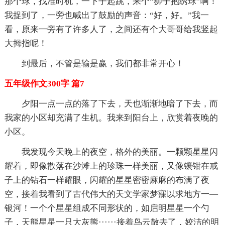
那个球，找准时机，一下子起跳，来个“狮子抱绣球”啊！
我捉到了，一旁也喊出了鼓励的声音：“好，好。”我一
看，原来一旁有了许多人了，之间还有个大哥哥给我竖起
大拇指呢！
到最后，不管是输是赢，我们都非常开心！
五年级作文300字 篇7
夕阳一点一点的落了下去，天也渐渐地暗了下去，而
我家的小区却充满了生机。我来到阳台上，欣赏着夜晚的
小区。
我发现今天晚上的夜空，格外的美丽。一颗颗星星闪
耀着，即像散落在沙滩上的珍珠一样美丽，又像镶钳在戒
子上的钻石一样耀眼，闪耀的星星密密麻麻的布满了夜
空，接着我看到了古代伟大的天文学家梦寐以求地方一—
银河！一个个星星组成不同形状的，如启明星星一个勺
子，天熊星星一只大灰熊······接着鸟云散去了，姣洁的明