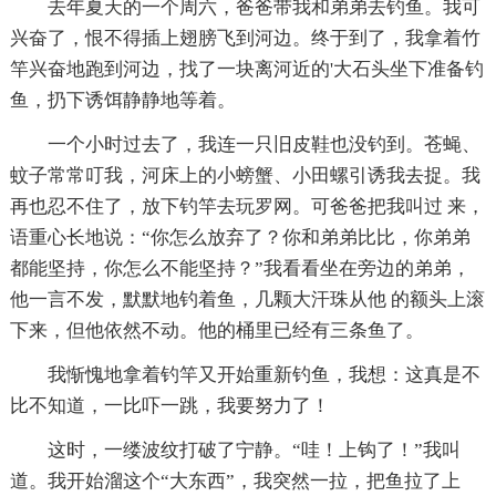
去年夏天的一个周六，爸爸带我和弟弟去钓鱼。我可
兴奋了，恨不得插上翅膀飞到河边。终于到了，我拿着竹
竿兴奋地跑到河边，找了一块离河近的'大石头坐下准备钓
鱼，扔下诱饵静静地等着。
一个小时过去了，我连一只旧皮鞋也没钓到。苍蝇、
蚊子常常叮我，河床上的小螃蟹、小田螺引诱我去捉。我
再也忍不住了，放下钓竿去玩罗网。可爸爸把我叫过 来，
语重心长地说：“你怎么放弃了？你和弟弟比比，你弟弟
都能坚持，你怎么不能坚持？”我看看坐在旁边的弟弟，
他一言不发，默默地钓着鱼，几颗大汗珠从他 的额头上滚
下来，但他依然不动。他的桶里已经有三条鱼了。
我惭愧地拿着钓竿又开始重新钓鱼，我想：这真是不
比不知道，一比吓一跳，我要努力了！
这时，一缕波纹打破了宁静。“哇！上钩了！”我叫
道。我开始溜这个“大东西”，我突然一拉，把鱼拉了上