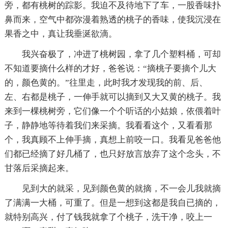
旁，都有桃树的踪影。我迫不及待地下了车，一股香味扑
鼻而来，空气中都弥漫着熟透的桃子的香味，使我沉浸在
果香之中，真让我垂涎欲滴。
我兴奋极了，冲进了桃树园，拿了几个塑料桶，可却
不知道要摘什么样的才好，爸爸说：“摘桃子要摘个儿大
的，颜色黄的。”往里走，此时我才发现我的前、后、
左、右都是桃子，一伸手就可以摘到又大又黄的桃子。我
来到一棵桃树旁，它们像一个个听话的小姑娘，依偎着叶
子，静静地等待着我们来采摘。我看看这个，又看看那
个，我真顾不上伸手摘，真想上前咬一口。我看见爸爸他
们都已经摘了好几桶了，也只好放言放弃了这个念头，不
甘落后采摘起来。
见到大的就采，见到颜色黄的就摘，不一会儿我就摘
了满满一大桶，可重了。但是一想到这都是我自已摘的，
就特别高兴，付了钱我就拿了个桃子，洗干净，咬上一