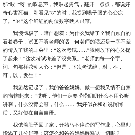
那“唉”“呀”的叹息声，我鼓起勇气，翻开一点点，都说好
奇心害死猫，刚看见“8”的时，我提到嗓子眼的心变凉
了。“84”这个鲜红的两位数字映入眼帘。
我懊恼极了，暗自想着：为什么我错了？我自顾自的
看着卷子，试图不听老师的话，何老师的话还是一字不差
的传入了我的耳朵里：“这次考试……”我刚放下的心又提
了起来：“这次考试考差了没关系。”老师的每一个字、
词、句那样弦动人心：“但是，下次考试绝，对，不，
可，以，发生！”
我忽然记起了，我的爸爸妈妈。做一想我又情不自禁
的'苦恼起来：“哎呀，他们一定要唠唠叨叨什么不用心听
讲啊，什么没背会呀，什么……”我好似在和谁说悄悄
话，又好似在自言自语。
我饿着肚子回了家，开始马不停蹄的写作业，心里却
增添了几分疑惑：该怎么和爸爸妈妈解释这一切呢？