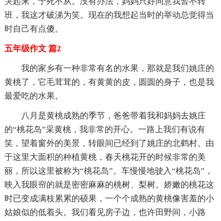
哭起来，宁死不从。没有办法，妈妈只好同意我暂不转
班，我这才破涕为笑。现在的我想起当时的举动总觉得当
时自己有点傻。
五年级作文 篇2
我的家乡有一种非常有名的水果，那就是我们姚庄的
黄桃了，它毛茸茸的，有黄黄的皮，圆圆的身子，也是我
最爱吃的水果。
八月是黄桃成熟的季节，爸爸带着我和妈妈去姚庄
的“桃花岛”采黄桃，我非常的开心。一路上我们有说有
笑，望着窗外的美景，转眼间已经到了姚庄的北鹤村。由
于这里大面积的种植黄桃，春天桃花开的时候非常的美
丽，所以这里被称为“桃花岛”。车慢慢地驶入“桃花岛”，
映入我眼帘的就是密密麻麻的桃树、梨树。娇嫩的桃花这
时已变成满枝累累的硕果，一个个成熟的黄桃像害羞的小
姑娘似的低着头。我们看见房子边，也许田野间，小路