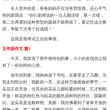
令人意外的是，爸爸妈妈不仅没有责怪我，还心平气
和的跟我说：“你们老师说的一点儿都没错，第一次错，
第二次再遇到这种类型的题就不能再错了，要记住这次教
训，争取下次考个好成绩！”
这就是我考试之后的事情。
五年级作文 篇5
今天，我发现了两件很特别的事，小小的发现也让我
有了一份别样的心情。
放学回到家，我匆匆放下书包，在家里走了几圈。当
我走到阳台时，我眼前一亮，在这样万物衰败的季节，一
朵花正在开放，当其余的花朵儿都枯萎的时候，它才刚刚
开放！鲜花的粉红色与枯花的颜色成鲜明的对比，脱颖而
出。这朵花是这般鲜艳、美丽，我仿佛看到了凌寒开放的
腊梅一支。第二件事，发生在晚饭过后，当我吃好饭，便