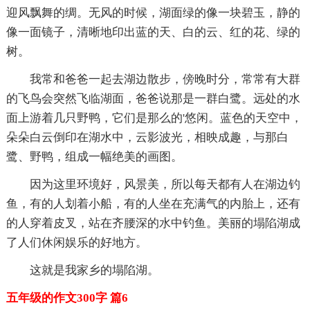
迎风飘舞的绸。无风的时候，湖面绿的像一块碧玉，静的
像一面镜子，清晰地印出蓝的天、白的云、红的花、绿的
树。
我常和爸爸一起去湖边散步，傍晚时分，常常有大群
的飞鸟会突然飞临湖面，爸爸说那是一群白鹭。远处的水
面上游着几只野鸭，它们是那么的'悠闲。蓝色的天空中，
朵朵白云倒印在湖水中，云影波光，相映成趣，与那白
鹭、野鸭，组成一幅绝美的画图。
因为这里环境好，风景美，所以每天都有人在湖边钓
鱼，有的人划着小船，有的人坐在充满气的内胎上，还有
的人穿着皮叉，站在齐腰深的水中钓鱼。美丽的塌陷湖成
了人们休闲娱乐的好地方。
这就是我家乡的塌陷湖。
五年级的作文300字 篇6