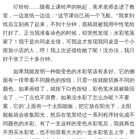
叮铃铃……随着上课铃声的响起，美术老师走进了教
室，一边发纸一边说：“这节课自己画一个飞船。”我拿到
纸后立刻画了起来，不到十分钟，底稿就被我用中性笔给
打好了。正当我准备涂色的时候，却突然发现：水彩笔落
家了！我于是向同桌去借，可我这才发现我同桌是一个小
抠加小店的人，哼！我上次还借给她了呢！没办法，我只
好干坐了三十多分钟。
如果我能发明一种能变色的水彩笔该有多好。它的侧
面有一排带着不同颜色的按纽，只需一按就能切换不同的
颜色。如果画错了，就按下白色按钮，彩色笔水就被吸回
去了，一丁点也不浪费。如果没水彩了怎么办呢？不要
紧，它的`上面有一个太阳能板，把它放在阳光下，太阳
能板就会收集阳光，然后在笔里经过一系列程序转化成不
同颜色的水彩。有了一支这样的变色水彩笔后，我就再也
不用买水彩笔，也不怕背着大大的一盒水彩笔去上学，带