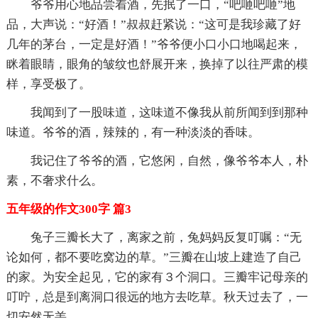
爷爷用心地品尝着酒，先抿了一口，“吧咂吧咂”地
品，大声说：“好酒！”叔叔赶紧说：“这可是我珍藏了好
几年的茅台，一定是好酒！”爷爷便小口小口地喝起来，
眯着眼睛，眼角的皱纹也舒展开来，换掉了以往严肃的模
样，享受极了。
我闻到了一股味道，这味道不像我从前所闻到到那种
味道。爷爷的酒，辣辣的，有一种淡淡的香味。
我记住了爷爷的酒，它悠闲，自然，像爷爷本人，朴
素，不奢求什么。
五年级的作文300字 篇3
兔子三瓣长大了，离家之前，兔妈妈反复叮嘱：“无
论如何，都不要吃窝边的草。”三瓣在山坡上建造了自己
的家。为安全起见，它的家有３个洞口。三瓣牢记母亲的
叮咛，总是到离洞口很远的地方去吃草。秋天过去了，一
切安然无恙。