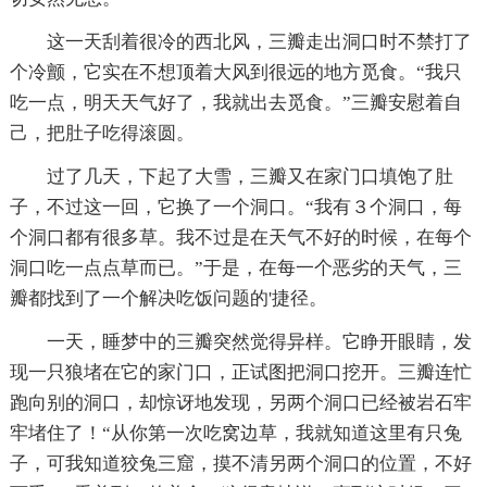
这一天刮着很冷的西北风，三瓣走出洞口时不禁打了
个冷颤，它实在不想顶着大风到很远的地方觅食。“我只
吃一点，明天天气好了，我就出去觅食。”三瓣安慰着自
己，把肚子吃得滚圆。
过了几天，下起了大雪，三瓣又在家门口填饱了肚
子，不过这一回，它换了一个洞口。“我有３个洞口，每
个洞口都有很多草。我不过是在天气不好的时候，在每个
洞口吃一点点草而已。”于是，在每一个恶劣的天气，三
瓣都找到了一个解决吃饭问题的'捷径。
一天，睡梦中的三瓣突然觉得异样。它睁开眼睛，发
现一只狼堵在它的家门口，正试图把洞口挖开。三瓣连忙
跑向别的洞口，却惊讶地发现，另两个洞口已经被岩石牢
牢堵住了！“从你第一次吃窝边草，我就知道这里有只兔
子，可我知道狡兔三窟，摸不清另两个洞口的位置，不好