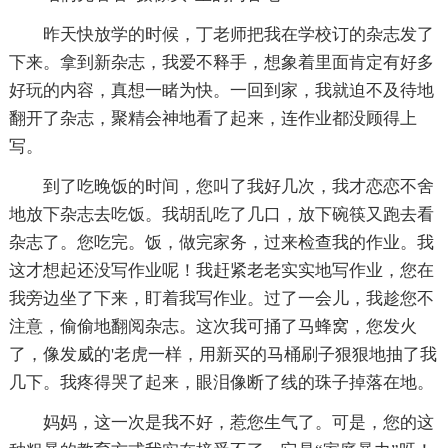
昨天快放学的时候，丁老师把我在学校订的杂志发了
下来。拿到新杂志，我爱不释手，想象着里面肯定有好多
好玩的内容，真想一睹为快。一回到家，我就迫不及待地
翻开了杂志，聚精会神地看了起来，连作业都没顾得上
写。
到了吃晚饭的时间，您叫了我好几次，我才恋恋不舍
地放下杂志去吃饭。我胡乱吃了几口，放下碗筷又跑去看
杂志了。您吃完。饭，做完家务，过来检查我的作业。我
这才想起还没写作业呢！我赶紧老老实实地写作业，您在
我旁边坐了下来，盯着我写作业。过了一会儿，我趁您不
注意，偷偷地翻阅杂志。这次我可捅了马蜂窝，您发火
了，像发威的'老虎一样，用新买的马桶刷子狠狠地抽了我
几下。我疼得哭了起来，眼泪像断了线的珠子掉落在地。
妈妈，这一次是我不好，惹您生气了。可是，您的这