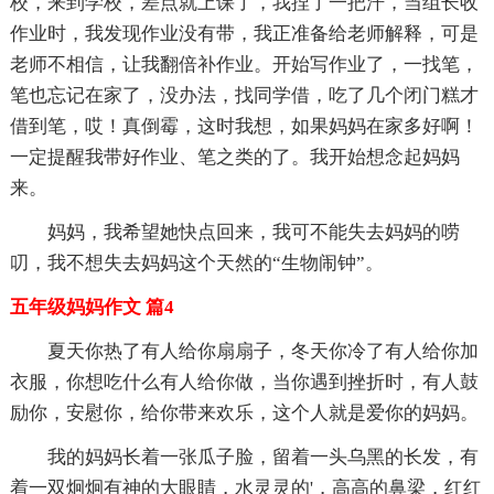
校，来到学校，差点就上课了，我捏了一把汗，当组长收
作业时，我发现作业没有带，我正准备给老师解释，可是
老师不相信，让我翻倍补作业。开始写作业了，一找笔，
笔也忘记在家了，没办法，找同学借，吃了几个闭门糕才
借到笔，哎！真倒霉，这时我想，如果妈妈在家多好啊！
一定提醒我带好作业、笔之类的了。我开始想念起妈妈
来。
妈妈，我希望她快点回来，我可不能失去妈妈的唠
叨，我不想失去妈妈这个天然的“生物闹钟”。
五年级妈妈作文 篇4
夏天你热了有人给你扇扇子，冬天你冷了有人给你加
衣服，你想吃什么有人给你做，当你遇到挫折时，有人鼓
励你，安慰你，给你带来欢乐，这个人就是爱你的妈妈。
我的妈妈长着一张瓜子脸，留着一头乌黑的长发，有
着一双炯炯有神的大眼睛，水灵灵的'，高高的鼻梁，红红