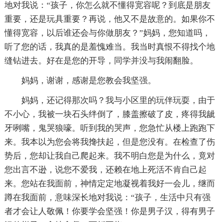
地对我说：“孩子，你怎么就不懂得宽容呢？到底是朋友
重要，还是玩具重要？再说，他又不是故意的。如果你不
懂得宽容，以后谁还会与你做朋友？”妈妈，您知道吗，
听了您的话，我真的是羞愧难当。我当时真恨不得找个地
缝钻进去。好在是您的开导，同学并没与我闹翻脸。
妈妈，谢谢，感谢是您教会我坚强。
妈妈，还记得那次吗？我与小区里的玩伴玩耍，由于
不小心，我被一块石头绊倒了，膝盖擦破了皮，疼得我龇
牙咧嘴，鬼哭狼嚎。听到我的哭声，您急忙从楼上跑跑下
来。我本以为您会将我搀扶起，但是您没有。在检查了伤
势后，您却让我自己爬起来。我不明白您是为什么，竟对
您出言不逊，说您不爱我，还赖在地上死活不肯自己起
来。您站在我面前，神情定定地凝视着我好一会儿，继而
蹲在我面前，意味深长地对我说：“孩子，生活中只有强
者才会让人敬佩！你要学会坚强！你是男子汉，得有男子