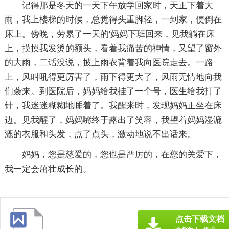
记得那是冬天的一天下午放学回家时，天正下着大
雨，我上楼梯的时候，总觉得头重脚轻，一到家，便倒在
床上。傍晚，劳累了一天的'妈妈下班回来，见我躺在床
上，摸摸我发烫的额头，看着我痛苦的神情，又望了窗外
的大雨，二话没说，披上雨衣背着我向医院走去。一路
上，风叫吼得更厉害了，雨下得更大了，风雨无情地向我
们袭来。到医院后，妈妈给我挂了一个号，医生给我打了
针，我迷迷糊糊地睡着了。我醒来时，发现妈妈正坐在床
边。见我醒了，妈妈嘴终于露出了笑容，我望着妈妈湿漉
漉的衣服和头发，点了点头，激动地说不出话来。
妈妈，您是慈爱的，您也是严厉的，在您的关爱下，
我一定会茁壮成长的。
点击下载文档