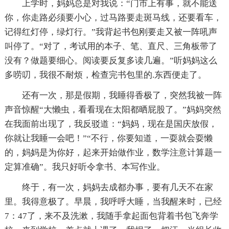
上学时，妈妈总是对我说：“门市上有事，就不能送
你，你走路必须要小心，过马路要走斑马线，还要看车，
记得红灯停，绿灯行。”我背起书包刚要走又被一阵吼声
叫停了。“对了，考试用的本子、笔、直尺、三角板带了
没有？做题要细心。阅读要反复多读几遍。”听妈妈这么
多唠叨，我很不耐烦，检查完书包里的.东西便走了。
还有一次，那是假期，我睡得香极了，突然我被一阵
声音惊醒“大懒虫，看看现在太阳都晒屁股了。”妈妈突然
在我面前出现了，我反驳道：“妈妈，现在是国庆放假，
你就让我睡一会吧！”“不行，你要知道，一耍就会耍懒
的，妈妈是为你好，起来开始做作业，数学注意计算题一
定算准确”。我只好听令拿书、本写作业。
终于，有一次，妈妈去成都办事，要有几天不在家
里。我得意极了。早晨，我呼呼大睡，当我醒来时，已经
7：47了，来不及洗漱，我随手拿起面包背着书包飞奔学