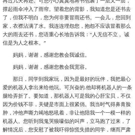
再过几天再还。可您小心翼翼地将书包裹了一层又一层，
撑起雨伞冲入了雨帘。望着您的背影，我知道您是还书去
了，但我不明白，您为何非要冒雨还书。一会儿，您回到
家，衣襟沾满了水。我连连埋怨您，抱怨不应该冒着那么
大的雨去还书，您语重心长地告诉我：“人无信不立 。诚
信是为人之根本。”
妈妈，谢谢，感谢您教会我诚信。
妈妈，谢谢，感谢您教会我宽容。
那日，同学到我家玩，因为是最好的玩伴，我把最心
爱的机器人拿出来给他玩。可兴奋的.他却将机器人的一条
腿给弄折了。要知道，那机器人可是我的心肝宝贝，不仅
因为价钱不菲，关键是市面上很紧俏。我当时气得鼻青脸
肿，冲他声嘶力竭地怒吼着，非让他陪我一个一模一样的
机器人。您听到我鬼哭狼嚎似的叫声，立马跑了过来，了
解情况后，您安慰了被我吓得惊慌失措的同学，继而严肃