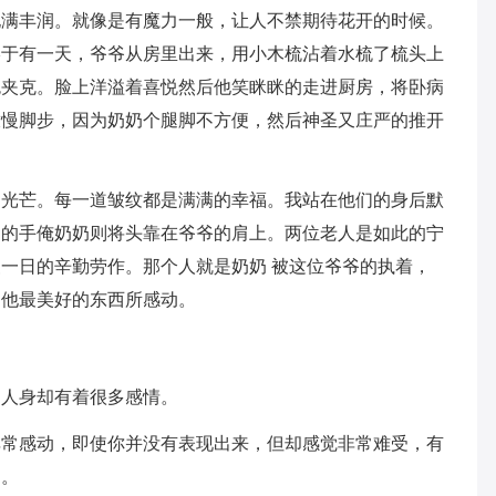
饱满丰润。就像是有魔力一般，让人不禁期待花开的时候。
终于有一天，爷爷从房里出来，用小木梳沾着水梳了梳头上
色夹克。脸上洋溢着喜悦然后他笑眯眯的走进厨房，将卧病
放慢脚步，因为奶奶个腿脚不方便，然后神圣又庄严的推开
的光芒。每一道皱纹都是满满的幸福。我站在他们的身后默
奶的手俺奶奶则将头靠在爷爷的肩上。两位老人是如此的宁
一日的辛勤劳作。那个人就是奶奶 被这位爷爷的执着，
了他最美好的东西所感动。
到人身却有着很多感情。
非常感动，即使你并没有表现出来，但却感觉非常难受，有
动。