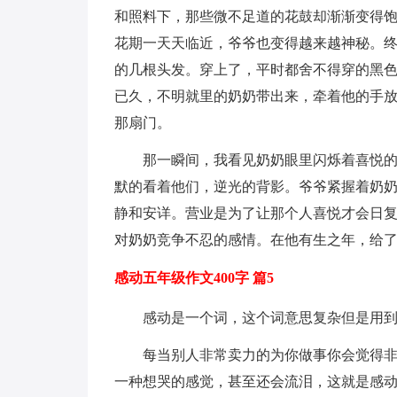
和照料下，那些微不足道的花鼓却渐渐变得
花期一天天临近，爷爷也变得越来越神秘。
的几根头发。穿上了，平时都舍不得穿的黑
已久，不明就里的奶奶带出来，牵着他的手
那扇门。
那一瞬间，我看见奶奶眼里闪烁着喜悦
默的看着他们，逆光的背影。爷爷紧握着奶
静和安详。营业是为了让那个人喜悦才会日复
对奶奶竞争不忍的感情。在他有生之年，给
感动五年级作文400字 篇5
感动是一个词，这个词意思复杂但是用
每当别人非常卖力的为你做事你会觉得
一种想哭的感觉，甚至还会流泪，这就是感