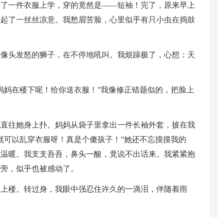
穿了一件衣服上学，穿的竟然是——短袖！完了，原来早上
禁起了一丝丝凉意。我愁眉苦脸，心里似乎有只小虫在捣鼓
，像头发怒的狮子，在不停地吼叫。我烦躁极了，心想：天
妈妈在楼下呢！给你送衣服！”我像修正错题似的，把脸上
地直往她身上扑。妈妈从袋子里拿出一件长袖外套，披在我
就可以乱穿衣服呀！真是个傻孩子！”她还不忘摸摸我的
么温暖。我支支吾吾，鼻头一酸，竟说不出话来。我紧紧抱
身旁，似乎也被感动了。
备上楼。转过身，我眼中强忍住许久的一滴泪，伴随着雨