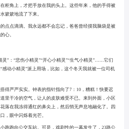
撞在柜角上，才把手放在我的头上。这些年来，他的手得被
泪水簌簌地流了下来。
中的点点滴滴。我永远都不会忘记，爸爸曾经摸我脑袋是被
我的心。
灵”：“悲伤小精灵”“开心小精灵”“生气小精灵”……它们
“感动小精灵”派上用场，比如，这个冬天我就被一位司机
捂得严严实实。钟表的指针指向了7：10，糟糕！快要迟
楼道里干冷的空气，让人的皮肤难受不已。来到外面，小区
雪花落在我冻得通红的鼻尖上，然后悄无声息地融化了。四
门口，眼中闪烁着光芒。
小跑跑向公交车站。可是，戏剧性的一幕发生了，23路公