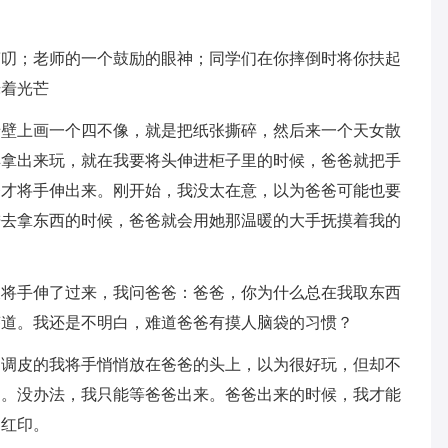
唠叨；老师的一个鼓励的眼神；同学们在你摔倒时将你扶起
烁着光芒
墙壁上画一个四不像，就是把纸张撕碎，然后来一个天女散
具拿出来玩，就在我要将头伸进柜子里的时候，爸爸就把手
爸才将手伸出来。刚开始，我没太在意，以为爸爸可能也要
进去拿东西的时候，爸爸就会用她那温暖的大手抚摸着我的
又将手伸了过来，我问爸爸：爸爸，你为什么总在我取东西
答道。我还是不明白，难道爸爸有摸人脑袋的习惯？
，调皮的我将手悄悄放在爸爸的头上，以为很好玩，但却不
的。没办法，我只能等爸爸出来。爸爸出来的时候，我才能
道红印。