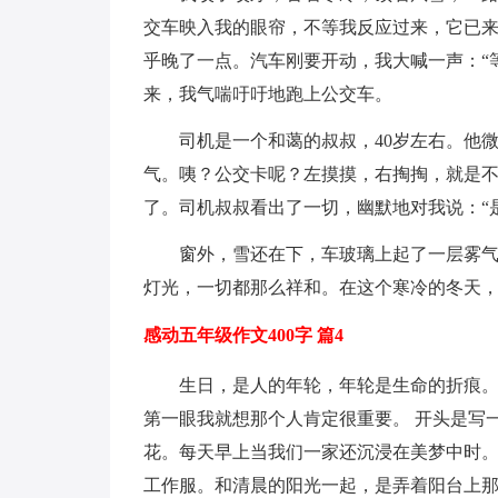
交车映入我的眼帘，不等我反应过来，它已
乎晚了一点。汽车刚要开动，我大喊一声：“
来，我气喘吁吁地跑上公交车。
司机是一个和蔼的叔叔，40岁左右。他
气。咦？公交卡呢？左摸摸，右掏掏，就是
了。司机叔叔看出了一切，幽默地对我说：“
窗外，雪还在下，车玻璃上起了一层雾
灯光，一切都那么祥和。在这个寒冷的冬天
感动五年级作文400字 篇4
生日，是人的年轮，年轮是生命的折痕
第一眼我就想那个人肯定很重要。 开头是写
花。每天早上当我们一家还沉浸在美梦中时
工作服。和清晨的阳光一起，是弄着阳台上