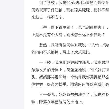
到了学校，我忽然发现因为着急而随便
闷热就穿了件短袖，现在凉风飕飕，使我不
来鼓去，很不安宁。
下午，雨下得更猛了，风也刮得厉害了
上是不是有个大海，雨水怎永远不会停呢？
忽然，只听有位同学对我说：“澍怡，你
的闷闷不乐擦掉，写上了欢乐无比。
一下楼，我发现妈妈站在那儿，我高兴
瑟瑟发抖的身体上，笑盈盈地说：“怕迟到了
头。妈妈那笑容和每一个动作我都觉得是那
住妈妈，好久才松手。雨滴纷纷降落在我们
不一会儿，妈妈就匆匆地走了，我也准
珠，降落在早已湿润的土地上。