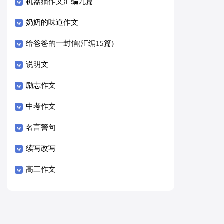
8篇）
机器猫作文汇编九篇
奶奶的味道作文
给爸爸的一封信(汇编15篇)
说明文
励志作文
中考作文
名言警句
续写改写
高三作文