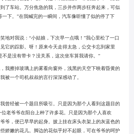
来到了车站。万分焦急的我，三步并作两步狂奔起来，可似
等一下。”在我喊完的一瞬间，汽车像听懂了似的停了下
微笑地对我说：“小姑娘，下次早一点哦！”我心里松了一口
不见它的踪影。呀！原来今天走得太急，公交卡忘到家里
是不是没有带卡？没关系，这次坐车算我请你。”
气，我擦掉玻璃上的雾看向窗外，浅黑的天空下映着昏黄的
，我被一个司机叔叔的言行深深感动了。
。我曾经被一个题目所吸引。只是因为那个人看到这题目的
一位老爷爷在阳台上种了许多花。只是因为那个人喜欢
。爷爷，便已早早的起身。披上挂在床头衣架上的灰蓝色的
那些娇嫩的花儿。脚边的花似乎好不起眼，可在爷爷的呵护