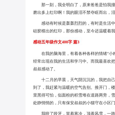
那一刻，我全明白了，原来爸爸是怕我
磨出多上红印啊！我的眼泪不禁夺眶而出，
感动有时候是轰轰烈烈的，有时是生活
硅胶模出的红印，那份感动，至今还温暖着
感动五年级作文400字 篇3
在我的脑海里，有着各种各样的情绪“小精
经常出现在我的生活和学习中。而我最喜欢把
叔叔感动了。
十二月的早晨，天气阴沉沉的，我把自己
到了，我赶紧与温暖的空气告别。推开门，
里黑得可怕，似面粉的积雪堆在道路两旁，
处静悄悄的，只有保安叔叔的小猫守在小区
我咬了咬牙，冒着寒冷，顶着风雪，一路