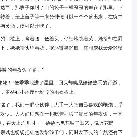
，然而，那饺子像封了口的袋子一样歪歪的瘫在了那里。下
翻转着，盖上盖子等十来分钟便可以一个个盛出来，在碗中
醋与黄酒，便可以开吃了。
矮的门槛上，弯着腰，低着头，仔细地挑着菜，姥爷却在厨
阳下，姥姥抬头望着我，抿唇微笑的脸，柔和成我最爱的模
喷喷的年夜饭了哟！”
姥姥！”便乖乖地进了屋里。回头却瞧见姥姥熟悉的背影，
子，定格在小屋厚朴斑驳的地石板上。
降临了，我们一群小伙伴，人手一大把自己喜欢的鞭炮，呼
燃欢快。大人们则聚在一起吃着那摆了满桌的年夜饭，一直
起，在天上炸开时，一朵朵七色花钻了出来，像万花筒一
的亲戚也纷纷把红包发给孩子们，同时发下去的自然还有下