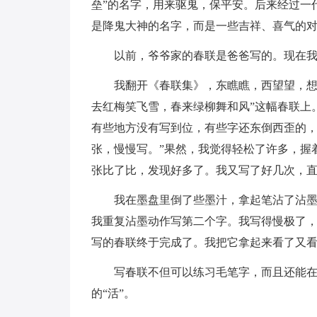
垒”的名字，用来驱鬼，保平安。后来经过一
是降鬼大神的名字，而是一些吉祥、喜气的
以前，爷爷家的春联是爸爸写的。现在
我翻开《春联集》，东瞧瞧，西望望，想
去红梅笑飞雪，春来绿柳舞和风”这幅春联上
有些地方没有写到位，有些字还东倒西歪的，
张，慢慢写。”果然，我觉得轻松了许多，握
张比了比，发现好多了。我又写了好几次，
我在墨盘里倒了些墨汁，拿起笔沾了沾
我重复沾墨动作写第二个字。我写得慢极了
写的春联终于完成了。我把它拿起来看了又
写春联不但可以练习毛笔字，而且还能
的“活”。