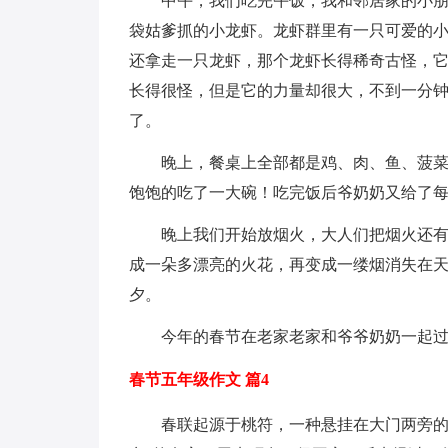
中午，我们吃完午饭，我和邻居家的小
袋姑爹抓的小龙虾。龙虾群里有一只可爱的
还拿走一只龙虾，那个龙虾长得稀奇古怪，
长得很怪，但是它的力量却很大，不到一分
了。
晚上，餐桌上全部都是鸡、肉、鱼、菠
饱饱的吃了一大碗！吃完饭后爷奶奶又给了
晚上我们开始放烟火，大人们把烟火还
成一朵多漂亮的火花，再变成一缕烟消失在
夕。
今年的春节在老家老家和爷爷奶奶一起
春节五年级作文 篇4
春联起源于桃符，一种悬挂在大门两旁的