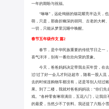
一年的期盼与祝福。
“咻咻”，远处绚丽的烟花耀亮半边天，
萌，只是，那曲折幽深的胡同、古老的大树
一切，只能从梦里沉睡中唤醒。
春节五年级作文 篇2
春节，是中华民族重要的传统节日之一
喜气洋洋，别有一番欣欣向荣的景象。
今天，爸爸妈妈决定带我去买年货，在
过!过了好一会儿才到达超市，随着一股人流
去的时候连购物车都没有，还是等别人结过
果。到了二楼，我就对爸爸妈妈说：“你们先
戏。”各种零食琳琅满目，五花八门，让我目
的最爱，当然少不了饮料。我还提了六瓶小