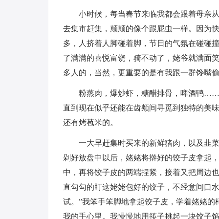
小时候，每当春节来临我都会跟着母亲
去集市赶集，颠颠的像个跟屁虫一样。因为
多，人挤着人脚碰着脚，节日的气氛在碰碰
了满满的喜悦富饶，骑不动了，姥爷就满面
多人的，当然，更重要的是有我跟一群馋嘴
粉蒸肉，爆炒虾，糖醋排骨，啤酒鸭…
直到现在似乎还能在齿颊间寻觅到独特的美
还有烤苞米的。
一大早赶集时买来的新鲜猪肉，以及韭
剁好放盘中以后，姥姥将擀好的饺子皮拿起
中，再将饺子皮的两端捏紧，接着又把周边
直勾勾的盯这姥姥包好的饺子，不经意间口水
试。”我笨手笨脚地拿起饺子皮，学着姥姥的
我的手心里。我慢慢地用筷子挑起一块饺子