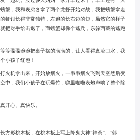
朋友一起玩。没过多久姑姑一家开车过来了，车上还有一大
小螃蟹，我和表弟各拿了两个龙虾开始对战，我把螃蟹拿走
它的虾钳长得非常独特，左遍的长右边的短，虽然它的样子
钟就把对手给击退了，而螃蟹却像个逃兵，东躲西藏的逃跑
菜等等碟碟碗碗把桌子摆的满满的，让人看得直流口水，我
每个小孩子红包！
有打火机拿出来，开始放烟火，一串串烟火飞到天空然后变
天空中，我们小孩子在玩爆竹，噼里啪啦表炮声响了整个除
过真开心、真快乐。
长方形桃木板，在桃木板上写上降鬼大神“神荼”、“郁