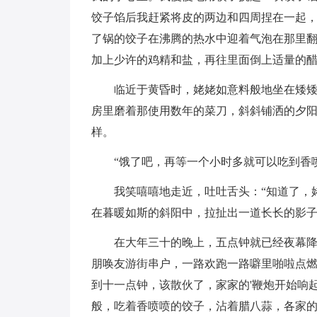
饺子馅后我赶紧将皮的两边和四周捏在一起
了锅的饺子在沸腾的热水中迎着气泡在那里
加上少许的鸡精和盐，再往里面倒上适量的
临近于黄昏时，姥姥如意料般地坐在矮
房里磨着那使用数年的菜刀，斜斜铺洒的夕
样。
“饿了吧，再等一个小时多就可以吃到香
我笑嘻嘻地走近，吐吐舌头：“知道了，
在暮暖如斯的斜阳中，拉扯出一道长长的影
在大年三十的晚上，五点钟就已经夜幕
朋唤友游街串户，一路欢跑一路噼里啪啦点
到十一点钟，该散伙了，家家的'鞭炮开始响
般，吃着香喷喷的饺子，沾着腊八蒜，各家