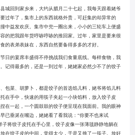
从县城回到家乡来，大约从腊月二十七起，我每天跟着姥爷
快要过年了，集市上的东西就格外贵，可赶集的却异常的
撞撞中益发欢庆。集市中兜一圈出来，小小的三轮车上便盛
笑容的把我跟年货哼哧哼哧的推回家。过年，家里是要来很
偷食的表弟表妹在，东西自然要备得多多的才好。
…节日的宴席丰盛得不停挑战我们食量底线。每样食物，我
味。记得最多的，还是一到过年，姥姥家必然少不了的饺子
菜、包菜、胡萝卜，都是饺子的首选馅儿料，姥爷将馅儿料
，托在手中，快速的用筷子夹起一小块馅料，放入饺子皮
也捏在一起，一个圆鼓鼓的饺子便呈现在我面前。我的眼神
早已垂涎在嘴边，姥姥看了看我说：“你要不也来试
样子将饺子皮托在手心里，饺子皮像一张薄毯静静地躺在
馅放在饺子皮的中间，觉得太少，于是又挑了一筷子。放好