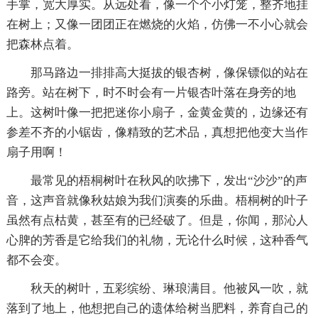
手掌，宽大厚实。从远处看，像一个个小灯笼，整齐地挂
在树上；又像一团团正在燃烧的火焰，仿佛一不小心就会
把森林点着。
那马路边一排排高大挺拔的银杏树，像保镖似的站在
路旁。站在树下，时不时会有一片银杏叶落在身旁的地
上。这树叶像一把把迷你小扇子，金黄金黄的，边缘还有
参差不齐的小锯齿，像精致的艺术品，真想把他变大当作
扇子用啊！
最常见的梧桐树叶在秋风的吹拂下，发出“沙沙”的声
音，这声音就像秋姑娘为我们演奏的乐曲。梧桐树的叶子
虽然有点枯黄，甚至有的已经破了。但是，你闻，那沁人
心脾的芳香是它给我们的礼物，无论什么时候，这种香气
都不会变。
秋天的树叶，五彩缤纷、琳琅满目。他被风一吹，就
落到了地上，他想把自己的遗体给树当肥料，养育自己的