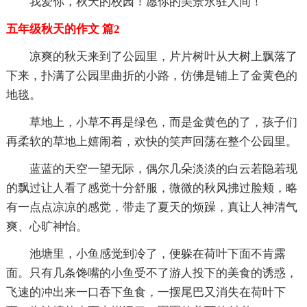
我爱你，秋天的校园！愿你的美景永驻人间！
五年级秋天的作文 篇2
凉爽的秋天来到了公园里，片片树叶从大树上飘落了
下来，扑满了公园里曲折的小路，仿佛是铺上了金黄色的
地毯。
草地上，小草不再是绿色，而是金黄色的了，孩子们
再柔软的草地上嬉闹着，欢快的笑声回荡在整个公园里。
蓝蓝的天空一望无际，偶尔几朵淡淡的白云若隐若现
的飘过让人看了感觉十分舒服，微微的秋风拂过脸颊，略
有一点点凉凉的感觉，带走了夏天的烦躁，真让人神清气
爽、心旷神怡。
池塘里，小鱼感觉到冷了，便躲在荷叶下面不肯露
面。只有几条馋嘴的小鱼受不了游人投下的美食的诱惑，
飞速的冲出来一口吞下鱼食，一摆尾巴又消失在荷叶下