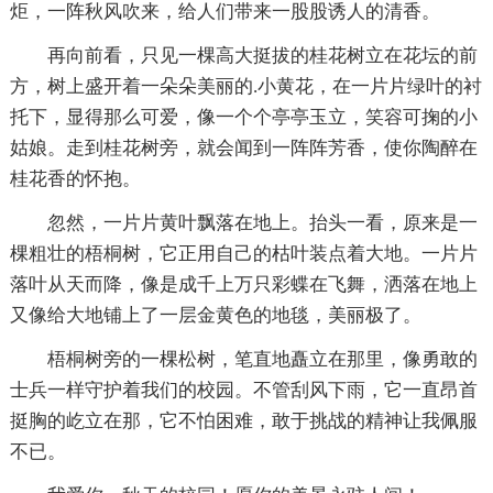
炬，一阵秋风吹来，给人们带来一股股诱人的清香。
再向前看，只见一棵高大挺拔的桂花树立在花坛的前
方，树上盛开着一朵朵美丽的.小黄花，在一片片绿叶的衬
托下，显得那么可爱，像一个个亭亭玉立，笑容可掬的小
姑娘。走到桂花树旁，就会闻到一阵阵芳香，使你陶醉在
桂花香的怀抱。
忽然，一片片黄叶飘落在地上。抬头一看，原来是一
棵粗壮的梧桐树，它正用自己的枯叶装点着大地。一片片
落叶从天而降，像是成千上万只彩蝶在飞舞，洒落在地上
又像给大地铺上了一层金黄色的地毯，美丽极了。
梧桐树旁的一棵松树，笔直地矗立在那里，像勇敢的
士兵一样守护着我们的校园。不管刮风下雨，它一直昂首
挺胸的屹立在那，它不怕困难，敢于挑战的精神让我佩服
不已。