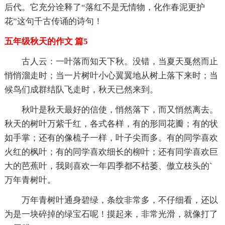
后代。它充分诠释了“落红不是无情物，化作春泥更护
花”这句千古传诵的诗句！
五年级秋天的作文 篇5
古人云：一叶落而知天下秋。没错，当夏天戛然而止
悄悄溜走时；当一片树叶小心翼翼地从树上落下来时；当
候鸟们成群结队飞走时，秋天已然来到。
秋叶是秋天最好的信使，悄然落下，而又悄然离去。
秋天的树叶万紫千红，各式各样，有的形同花瓣；有的状
如手掌；还有的像梳子一样，叶子尖而多。有的同学喜欢
火红的枫叶；有的同学喜欢细长的柳叶；还有同学喜欢巨
大的芭蕉叶，我则喜欢一年四季都不枯萎、傲立枝头的`
万年青树叶。
万年青树叶通身碧绿，条纹非常多，不仔细看，还以
为是一块碎掉的绿宝石呢！摸起来，非常光滑，就像打了