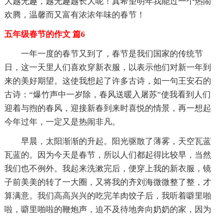
大越无趣，越无趣越长大呢！真希望明年我能过一个热闹
欢腾，温馨而又富有浓浓年味的春节！
五年级春节的作文 篇6
一年一度的春节又到了，春节是我们国家的传统节
日，这一天里人们喜欢穿新衣服，以表示他们对新一年到
来的美好期望。这使我想起了许多古诗，如一句王安石的
古诗：“爆竹声中一岁除，春风送暖入屠苏”使我看到人们
迎着与煦的春风，迎接新春到来时喜悦的情景，再一想起
今年过年，一定又是热闹非凡。
早晨，太阳渐渐的升起。阳光驱散了薄雾，天空瓦蓝
瓦蓝的。因为今天是春节，所以人们都起得比较早，当然
我们也不例外。我起来洗漱完后，便穿上我的新衣服，镜
子前美美的转了一大圈，又将我的齐刘海微微整了整，才
算满意。我们高高兴兴的吃完羊肉饺子后，我听着噼里啪
啦，噼里啪啦的鞭炮声，迫不及待地奔向奶奶的家，因为