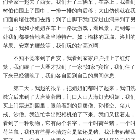
们全家一起去了西安。我们开了三辆车，在路上，我看到
树伯伯围上了围巾，一排一排的向后移；大山仿佛就在我
们面前堵住我们去路；到了山脚下我们穿过山洞来到了另
一边；我和小姐姐在车上一路玩游戏，看风景，走到每一
处我们都要猜地名及当地特产。如：榆林的豆腐、洛川的
苹果、安塞的腰鼓等，我们玩的好高兴啊。
不知不觉来到了西安，我看到家家户户挂上了红灯
笼，我们绕了一大圈才找到了一家“如家”宾馆，我们住了
下来已经很晚了，我们各自回到自己的房间休息。
第二天，我起的很早，把姐姐们都叫了起来，我们洗
漱完后来到了大唐芙蓉园，门口人山人海灯光明媚，我们
买上门票进到园里，眼前看到的是唐僧、孙悟空、猪八
戒、沙僧。我连忙拿出照相机拍了下来。我们又接着走，
看到了一种动物，它有两个名字，一个叫荷兰猪，一个叫
荷兰鼠，我也有些弄不清楚它是鼠还是猪。我让老妈帮我