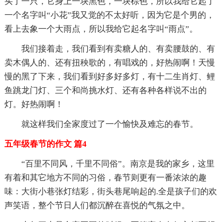
买了一只，它身上一块黑色，一块棕色，所以我给它起了
一个名字叫“小花”我又觉的不太好听，因为它是个男的，
看上去象一个大雨点，所以我给它起名字叫“雨点”。
我们接着走，我们看到有卖糖人的、有卖腰鼓的、有
卖木偶人的、还有扭秧歌的，有唱戏的，好热闹啊！天慢
慢的黑了下来，我们看到好多好多灯，有十二生肖灯、鲤
鱼跳龙门灯、三个和尚挑水灯、还有各种各样说不出的
灯。好热闹啊！
就这样我们全家度过了一个愉快及难忘的春节。
五年级春节的作文 篇4
“百里不同风，千里不同俗”。南京是我的家乡，这里
有着和其它地方不同的习俗，春节则更有一番浓浓的趣
味：大街小巷张灯结彩，街头巷尾响起的.全是孩子们的欢
声笑语，整个节日人们都沉醉在喜悦的气氛之中。