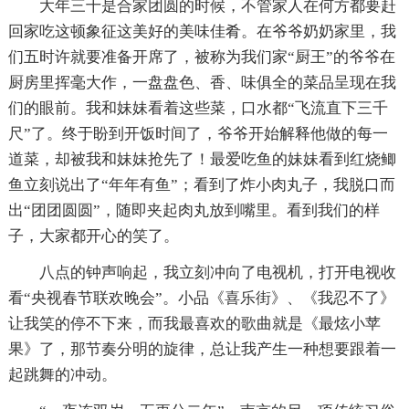
大年三十是合家团圆的时候，不管家人在何方都要赶
回家吃这顿象征这美好的美味佳肴。在爷爷奶奶家里，我
们五时许就要准备开席了，被称为我们家“厨王”的爷爷在
厨房里挥毫大作，一盘盘色、香、味俱全的菜品呈现在我
们的眼前。我和妹妹看着这些菜，口水都“飞流直下三千
尺”了。终于盼到开饭时间了，爷爷开始解释他做的每一
道菜，却被我和妹妹抢先了！最爱吃鱼的妹妹看到红烧鲫
鱼立刻说出了“年年有鱼”；看到了炸小肉丸子，我脱口而
出“团团圆圆”，随即夹起肉丸放到嘴里。看到我们的样
子，大家都开心的笑了。
八点的钟声响起，我立刻冲向了电视机，打开电视收
看“央视春节联欢晚会”。小品《喜乐街》、《我忍不了》
让我笑的停不下来，而我最喜欢的歌曲就是《最炫小苹
果》了，那节奏分明的旋律，总让我产生一种想要跟着一
起跳舞的冲动。