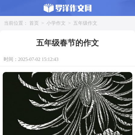
当前位置：
首页
>
小学作文
>
五年级作文
五年级春节的作文
时间：2025-07-02 15:12:43