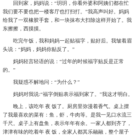
回到家，妈妈说：“玥玥，你看外婆和阿姨们都在忙
我们要不要也把一楼客厅也打扫打。”我高声叫好。妈妈
给我了一双橡胶手套，和一块抹布大扫除这样开始了。我
东擦擦，西摸摸。
吃完午饭，我和妈妈一起贴福字，贴好后。我皱着眉
头说：“妈妈，妈妈你贴反了。”
妈妈轻言轻语的说：“过年的时候福字贴反是正常
的。”
我疑惑不解地问：“为什么？”
妈妈对我说:“福字倒贴表示福到家了。”我这才明白。
晚上，该吃年 夜 饭了。厨房里弥漫着香气。桌上摆
了我最喜欢的菜有：鱼，虾，牛肉等。是我一见口水流三
千尺。桌子上有盘鱼，表示年年有余。一家人都到齐了，
津津有味的吃着年 夜 饭，全家人都其乐融融，整个屋子