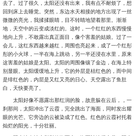
去了。过了很久，太阳还没有出来，我有点不耐烦了，想
回到床上去睡觉。突然，东边水天相接的地方出现了一丝
微微的亮光，我揉揉眼睛，目不转睛地望着那里。渐渐
地，天空中的云变成淡红的。这时，一个红红的东西慢慢
地向上升，不敢露出真正面目，像个害羞的姑娘。过了一
会儿，这红东西越来越红，周围也亮起来，成了一个红彤
彤的小火球，一半在海上跳动，另一半还浸在水里，原来
这害羞的姑娘是太阳。太阳的周围像镶了金边，在海上特
别显眼。太阳缓缓地上升，它的外层是桔红色的，而中间
是绯红色的，内层是又红又亮的日心。天空露出了鱼肚
白，天快要亮了。
太阳好像不愿露出那红润的脸，故意躲在云后，，一
刹那间，太阳冲出了云霞，完全跳出了海面，同时发出耀
眼的光芒。它旁边的云被染成了红色。红色的云霞衬托着
灿烂的阳光，十分壮丽。