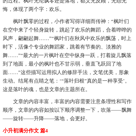
的过程。枫叶无论飘零还是落地，都义无反顾，无怨无
悔，体现了两个字：欢乐。
枫叶飘零的过程，小作者写得详细而传神：“枫叶们
在空中来了个轻身旋转，跳起了欢乐的舞蹈，合着哗哗的
风声，翩翩起舞……”“枫叶们在秋风中欢乐的飘荡，时上
时下，活像个专业的舞蹈家，跳着有节奏的、淡雅的
舞……”“最大的一片枫叶在空中纵身一跃，打着旋儿飘落
到了地面，最小的枫叶也不甘示弱，垂直飞跃回了地
面……”这些描写运用拟人的修辞手法，文笔优美，形象
生动。结尾有点睛之笔：‘“落叶归根”真的是一种享受’。
这是落叶的魂，也是文章的主题所在。
文章的内容丰富，丰富的内容需要注意条理性和写作
顺序，文章的内容如按以下顺序调整一下，吹落——飘舞
——旋转——升降——落地，会更好。
小升初满分作文 篇4