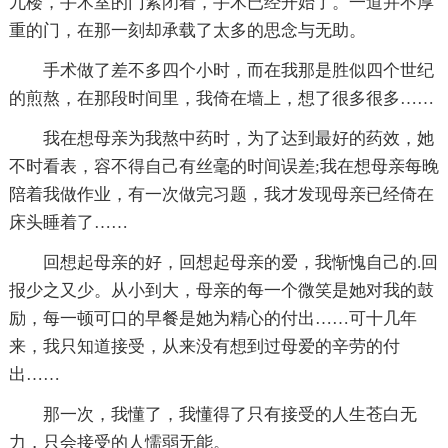
九楼，手术室的门紧闭着，手术已经开始了。一道并不厚
重的门，在那一刻却承载了太多的思念与无助。
手术做了差不多四个小时，而在我那是胜似四个世纪
的煎熬，在那段时间里，我倚在墙上，想了很多很多……
我在想母亲为我熬中药时，为了达到最好的药效，她
不时看表，容不得自己有丝毫的时间误差;我在想母亲每晚
陪着我做作业，有一次做完习题，我才发现母亲已经倚在
床头睡着了……
回想起母亲的好，回想起母亲的爱，我惭愧自己的.回
报少之又少。从小到大，母亲的每一个微笑是她对我的鼓
励，每一顿可口的早餐是她为精心的付出……可十几年
来，我只知道接受，从来没有想到过母爱的辛劳的付
出……
那一次，我懂了，我懂得了只有接受的人生苍白无
力，只会接受的人懦弱无能。