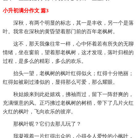
小升初满分作文 篇3
深秋，有两个明显的标志，其一是丰收，另一个是落
叶。我常在深秋的黄昏望着那门前的百年老枫树。
这不，那天我像往常一样，心中怀着若有所失的无聊
情绪，坐在窗前，望着那老枫树，这才发现，落叶归根的
过程，是多么的精彩，多么的欢乐。
抬头一望，老枫树的枫叶红得似火；红得十分艳丽；
红得如被刷过漆似的，显得那么可爱，那么耀眼。
秋姑娘来到此处嬉戏，拂袖而过，留下一阵舒爽的，
充满惬意的风。正巧拂过老枫树的树梢，带下了几片火红
火红的枫叶，飞向欢乐的彼岸。
那枫叶昵？它们去那儿玩了？
我凝视着一片红得出众的，小得令人爱怜的小枫叶，