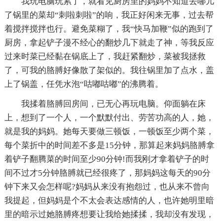
我玩电脑玩累了，就看见厨房里的妈妈不知道去哪儿
了锅里的菜却“刺啦刺啦”的响，我正好闲来无事，过去帮
着搅拌搅拌也行。避免菜糊了，我“快马加鞭”似的跑到了
厨房，拿起铲子漫不经心的翻炒几下就走了神，等我反应
过来时菜已经黏在锅底上了，我赶紧翻炒，菜被我拯救
了，可我的胳膊好像散了架似的。我往锅里加了点水，盖
上了锅盖，任凭水泡“咕嘟咕嘟”的沸腾着。
我揉着胳膊回房间，已无心再玩电脑。仰面躺在床
上，想到了一个人，一个默默付出、劳苦功高的人，她，
就是我的妈妈。她每天要做三顿饭，一顿饭至少两个菜，
每个菜折中的时间差不多是15分钟，那算起来妈妈胳膊拿
着铲子翻腾菜的时间至少90分钟!而我刚才拿着铲子的时
间不过才5分钟胳膊就已经很疼了，那妈妈这每天的90分
钟下来又会怎样呢?妈妈从来没有抱怨过，也从来不曾向
我提起，但妈妈是个不太会表达感情的人，也许她明里暗
里的暗示过她胳膊疼想要让我给她揉揉，我却没有发现，