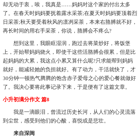
却无动于衷，唉，我真是……妈妈对这个家的付出太多
了。在春天时妈妈要抚着露水采茶;在夏天时妈妈要顶着烈
日采茶;秋天要受着秋风的凛冽采茶，本来右胳膊就不好，
再长时间的用右手采茶，你说，胳膊会不疼么?
想到这里，我眼眶湿润，跑过去将菜炒好，将饭堡
上，开始帮妈妈烧火，即使干这些活胳膊会很累，但是比
起妈妈的大累，我这点小累又算什么呢?只求能帮到妈妈
就好，能减轻她的负担就好。有了动力，干活就快了，才
30分钟一顿热气腾腾的饱含赤子爱母之心的爱心餐就做好
了。我决心要将此事记录下来，于是便有了这篇文章。
小升初满分作文 篇8
我是一滴眼泪，曾流过历史长河，从人们的心灵流落
到尘世，感受到他们的心酸，喜悦或是悲壮。
来自深闺