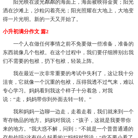
阳光映在波光粼粼的海面上，海面被映得金黄；阳光
洒在沙滩上，沙粒闪着亮光；阳光照耀在大地上，大地变
得一片光明。新的一天又开始了。
小升初满分作文 篇2
一个人在做任何事情之前不免要做一些准备，准备的
东西就像几个包袱。在这个过程中，我们要仔细辨别出我
们不需要的包袱，扔下包袱，轻装上阵。
我在最近一次非常重要的考试中失利了，这让我十分
沮丧，它就像一个沉重的包袱，压得我透不过气来，难以
专心学习。妈妈看到我这个样子十分着急，对我
说：“走，妈妈带你到外面去转一转。”
我和妈妈一边聊一边走，走着走着，我们就来到一个
寄存物品的地方。妈妈对我说：“孩子，这就是我要带你
来的地方。”我大惑不解，问到：“不就是一个普普通通的
存包处吗?这有什么好看的?”妈妈对我说：“你不要小看了