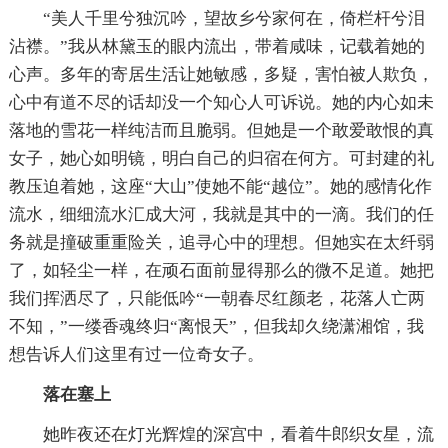
“美人千里兮独沉吟，望故乡兮家何在，倚栏杆兮泪
沾襟。”我从林黛玉的眼内流出，带着咸味，记载着她的
心声。多年的寄居生活让她敏感，多疑，害怕被人欺负，
心中有道不尽的话却没一个知心人可诉说。她的内心如未
落地的雪花一样纯洁而且脆弱。但她是一个敢爱敢恨的真
女子，她心如明镜，明白自己的归宿在何方。可封建的礼
教压迫着她，这座“大山”使她不能“越位”。她的感情化作
流水，细细流水汇成大河，我就是其中的一滴。我们的任
务就是撞破重重险关，追寻心中的理想。但她实在太纤弱
了，如轻尘一样，在顽石面前显得那么的微不足道。她把
我们挥洒尽了，只能低吟“一朝春尽红颜老，花落人亡两
不知，”一缕香魂终归“离恨天”，但我却久绕潇湘馆，我
想告诉人们这里有过一位奇女子。
落在塞上
她昨夜还在灯光辉煌的深宫中，看着牛郎织女星，流