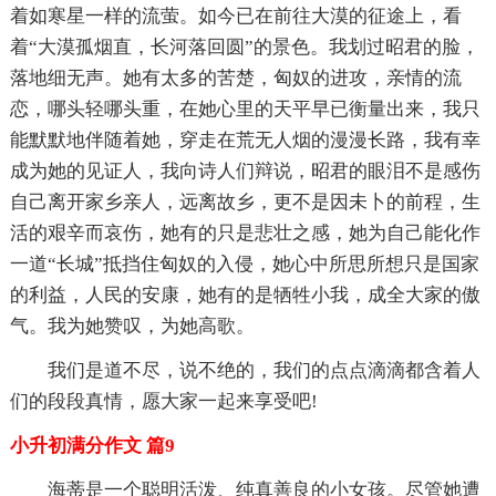
着如寒星一样的流萤。如今已在前往大漠的征途上，看
着“大漠孤烟直，长河落回圆”的景色。我划过昭君的脸，
落地细无声。她有太多的苦楚，匈奴的进攻，亲情的流
恋，哪头轻哪头重，在她心里的天平早已衡量出来，我只
能默默地伴随着她，穿走在荒无人烟的漫漫长路，我有幸
成为她的见证人，我向诗人们辩说，昭君的眼泪不是感伤
自己离开家乡亲人，远离故乡，更不是因未卜的前程，生
活的艰辛而哀伤，她有的只是悲壮之感，她为自己能化作
一道“长城”抵挡住匈奴的入侵，她心中所思所想只是国家
的利益，人民的安康，她有的是牺牲小我，成全大家的傲
气。我为她赞叹，为她高歌。
我们是道不尽，说不绝的，我们的点点滴滴都含着人
们的段段真情，愿大家一起来享受吧!
小升初满分作文 篇9
海蒂是一个聪明活泼、纯真善良的小女孩。尽管她遭