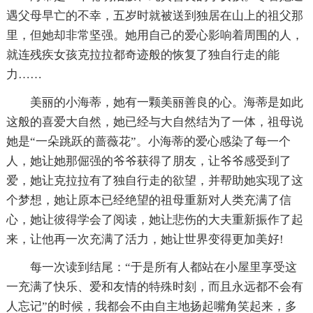
遇父母早亡的不幸，五岁时就被送到独居在山上的祖父那
里，但她却非常坚强。她用自己的爱心影响着周围的人，
就连残疾女孩克拉拉都奇迹般的恢复了独自行走的能
力……
美丽的小海蒂，她有一颗美丽善良的心。海蒂是如此
这般的喜爱大自然，她已经与大自然结为了一体，祖母说
她是“一朵跳跃的蔷薇花”。小海蒂的爱心感染了每一个
人，她让她那倔强的爷爷获得了朋友，让爷爷感受到了
爱，她让克拉拉有了独自行走的欲望，并帮助她实现了这
个梦想，她让原本已经绝望的祖母重新对人类充满了信
心，她让彼得学会了阅读，她让悲伤的大夫重新振作了起
来，让他再一次充满了活力，她让世界变得更加美好!
每一次读到结尾：“于是所有人都站在小屋里享受这
一充满了快乐、爱和友情的特殊时刻，而且永远都不会有
人忘记”的时候，我都会不由自主地扬起嘴角笑起来，多