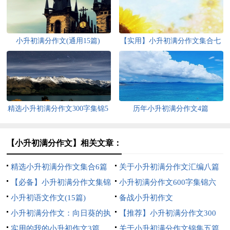
小升初满分作文(通用15篇)
【实用】小升初满分作文集合七
篇
精选小升初满分作文300字集锦5
历年小升初满分作文4篇
篇
【小升初满分作文】相关文章：
精选小升初满分作文集合6篇
关于小升初满分作文汇编八篇
【必备】小升初满分作文集锦
小升初满分作文600字集锦六
十篇
小升初语文作文(15篇)
篇
备战小升初作文
小升初满分作文：向日葵的执
【推荐】小升初满分作文300
着
实用的我的小升初作文3篇
字合集五篇
关于小升初满分作文锦集五篇