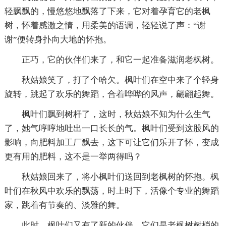
轻飘飘的，慢悠悠地飘落了下来，它对着孕育它的老枫
树，怀着感激之情，用柔美的语调，轻轻说了声：“谢
谢”便转身扑向大地的怀抱。
正巧，它的伙伴们来了，和它一起准备滋润老枫树。
秋姑娘笑了，打了个哈欠。枫叶们在空中来了个轻身
旋转，跳起了欢乐的舞蹈，合着哗哗的风声，翩翩起舞。
枫叶们飘到树杆了，这时，秋姑娘不知为什么生气
了，她气哼哼地吐出一口长长的气。枫叶们受到这股风的
影响，向肥料加工厂飘去，这下可让它们乐开了怀，变成
更有用的肥料，这不是一举两得吗？
秋姑娘回来了，将小枫叶们送回到老枫树的怀抱。枫
叶们在秋风中欢乐的飘荡，时上时下，活像个专业的舞蹈
家，跳着有节奏的、淡雅的舞。
此时，枫叶们又有了新的伙伴，它们是老枫树树梢的