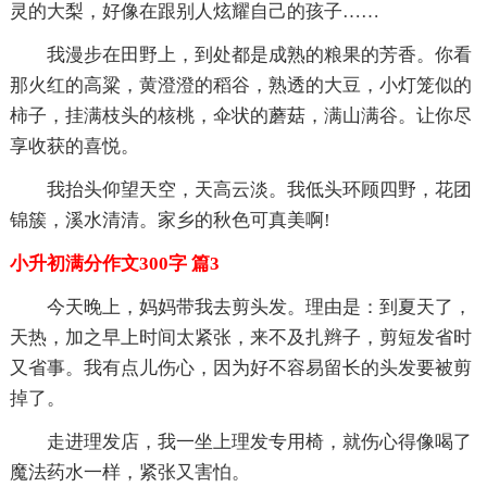
灵的大梨，好像在跟别人炫耀自己的孩子……
我漫步在田野上，到处都是成熟的粮果的芳香。你看
那火红的高粱，黄澄澄的稻谷，熟透的大豆，小灯笼似的
柿子，挂满枝头的核桃，伞状的蘑菇，满山满谷。让你尽
享收获的喜悦。
我抬头仰望天空，天高云淡。我低头环顾四野，花团
锦簇，溪水清清。家乡的秋色可真美啊!
小升初满分作文300字 篇3
今天晚上，妈妈带我去剪头发。理由是：到夏天了，
天热，加之早上时间太紧张，来不及扎辫子，剪短发省时
又省事。我有点儿伤心，因为好不容易留长的头发要被剪
掉了。
走进理发店，我一坐上理发专用椅，就伤心得像喝了
魔法药水一样，紧张又害怕。