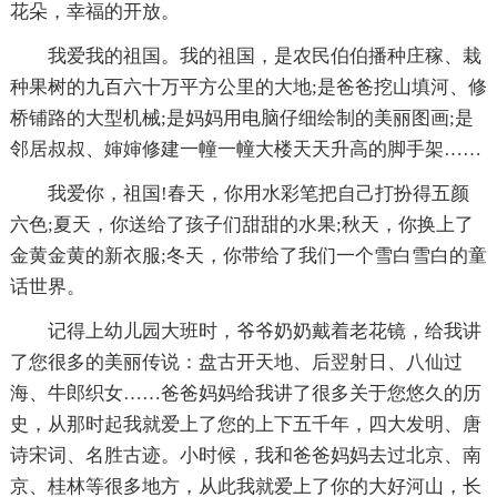
花朵，幸福的开放。
我爱我的祖国。我的祖国，是农民伯伯播种庄稼、栽
种果树的九百六十万平方公里的大地;是爸爸挖山填河、修
桥铺路的大型机械;是妈妈用电脑仔细绘制的美丽图画;是
邻居叔叔、婶婶修建一幢一幢大楼天天升高的脚手架……
我爱你，祖国!春天，你用水彩笔把自己打扮得五颜
六色;夏天，你送给了孩子们甜甜的水果;秋天，你换上了
金黄金黄的新衣服;冬天，你带给了我们一个雪白雪白的童
话世界。
记得上幼儿园大班时，爷爷奶奶戴着老花镜，给我讲
了您很多的美丽传说：盘古开天地、后翌射日、八仙过
海、牛郎织女……爸爸妈妈给我讲了很多关于您悠久的历
史，从那时起我就爱上了您的上下五千年，四大发明、唐
诗宋词、名胜古迹。小时候，我和爸爸妈妈去过北京、南
京、桂林等很多地方，从此我就爱上了你的大好河山，长