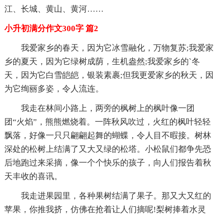
江、长城、黄山、黄河……
小升初满分作文300字 篇2
我爱家乡的春天，因为它冰雪融化，万物复苏;我爱家
乡的夏天，因为它绿树成荫，生机盎然;我爱家乡的`冬
天，因为它白雪皑皑，银装素裹;但我更爱家乡的秋天，因
为它绚丽多姿，令人流连。
我走在林间小路上，两旁的枫树上的枫叶像一团
团“火焰”，熊熊燃烧着。一阵秋风吹过，火红的枫叶轻轻
飘落，好像一只只翩翩起舞的蝴蝶，令人目不暇接。树林
深处的松树上结满了又大又绿的松塔。小松鼠们都争先恐
后地跑过来采摘，像一个个快乐的孩子，向人们报告着秋
天丰收的喜讯。
我走进果园里，各种果树结满了果子。那又大又红的
苹果，你推我挤，仿佛在抢着让人们摘呢!梨树捧着水灵