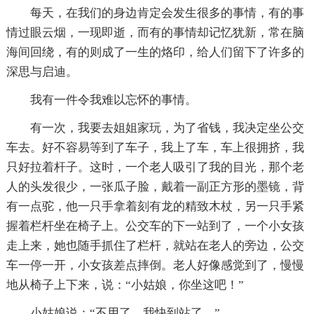
每天，在我们的身边肯定会发生很多的事情，有的事
情过眼云烟，一现即逝，而有的事情却记忆犹新，常在脑
海间回绕，有的则成了一生的烙印，给人们留下了许多的
深思与启迪。
我有一件令我难以忘怀的事情。
有一次，我要去姐姐家玩，为了省钱，我决定坐公交
车去。好不容易等到了车子，我上了车，车上很拥挤，我
只好拉着杆子。这时，一个老人吸引了我的目光，那个老
人的头发很少，一张瓜子脸，戴着一副正方形的墨镜，背
有一点驼，他一只手拿着刻有龙的精致木杖，另一只手紧
握着栏杆坐在椅子上。公交车的下一站到了，一个小女孩
走上来，她也随手抓住了栏杆，就站在老人的旁边，公交
车一停一开，小女孩差点摔倒。老人好像感觉到了，慢慢
地从椅子上下来，说：“小姑娘，你坐这吧！”
小姑娘说：“不用了，我快到站了。”