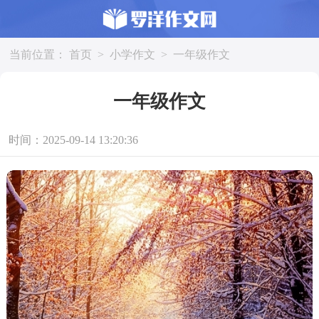
当前位置：
首页
>
小学作文
>
一年级作文
一年级作文
时间：2025-09-14 13:20:36