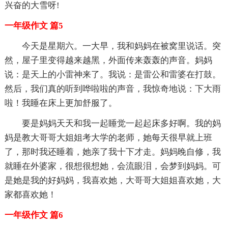
兴奋的大雪呀!
一年级作文 篇5
今天是星期六。一大早，我和妈妈在被窝里说话。突
然，屋子里变得越来越黑，外面传来轰轰的声音。妈妈
说：是天上的小雷神来了。我说：是雷公和雷婆在打鼓。
然后，我们真的听到哗啦啦的声音，我惊奇地说：下大雨
啦！我睡在床上更加舒服了。
要是妈妈天天和我一起睡觉一起起床多好啊。我的妈
妈是教大哥哥大姐姐考大学的老师，她每天很早就上班
了，那时我还睡着，她亲了我十下才走。妈妈晚自修，我
就睡在外婆家，很想很想她，会流眼泪，会梦到妈妈。可
是她是我的好妈妈，我喜欢她，大哥哥大姐姐喜欢她，大
家都喜欢她！
一年级作文 篇6