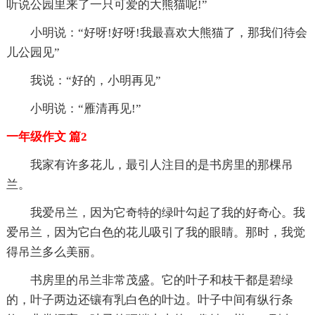
听说公园里来了一只可爱的大熊猫呢!”
小明说：“好呀!好呀!我最喜欢大熊猫了，那我们待会
儿公园见”
我说：“好的，小明再见”
小明说：“雁清再见!”
一年级作文 篇2
我家有许多花儿，最引人注目的是书房里的那棵吊
兰。
我爱吊兰，因为它奇特的绿叶勾起了我的好奇心。我
爱吊兰，因为它白色的花儿吸引了我的眼睛。那时，我觉
得吊兰多么美丽。
书房里的吊兰非常茂盛。它的叶子和枝干都是碧绿
的，叶子两边还镶有乳白色的叶边。叶子中间有纵行条