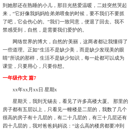
到她那还在熟睡的小儿，那目光慈爱温暖，二娃突然哭起
来，“它好像我妈妈给弟弟喂食的时候，要不我们不要抓
了吧，它会伤心的。”我们一致同意，便退了回去。我不
禁感受到，自然，是需要我们爱护的。
网络世界的博大，自然的'美丽，这两者都让我懂得了
一些道理。正如“生活不是缺少美，而是缺少发现美的眼
睛”所说的那样，生活不是缺少知识，每一处都可以成为
课堂，只要用心，只要你想。
一年级作文 篇7
xx年xx月xx日 星期x
星期天，我到无锡去，看见了许多高楼大厦。 那里的
房子都有五层以上，只看见一幢楼是二层的，我数了几个
很高的房子有十几层的，有二十几层的，有三十几层还有
四十几层的，我对爸爸妈妈说：“这么高的楼房都要冲到