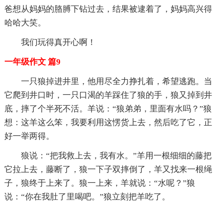
爸想从妈妈的胳膊下钻过去，结果被逮着了，妈妈高兴得
哈哈大笑。
我们玩得真开心啊！
一年级作文 篇9
一只狼掉进井里，他用尽全力挣扎着，希望逃跑。当
它爬到井口时，一只口渴的羊踩住了狼的手，狼又掉到井
底，摔了个半死不活。羊说：“狼弟弟，里面有水吗？”狼
想：这羊这么笨，我要利用这愣货上去，然后吃了它，正
好一举两得。
狼说：“把我救上去，我有水。”羊用一根细细的藤把
它拉上去，藤断了，狼一下子双摔倒了，羊又找来一根绳
子，狼终于上来了。狼一上来，羊就说：“水呢？”狼
说：“你在我肚了里喝吧。”狼立刻把羊吃了。