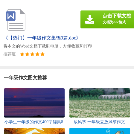
点击下载文档
文档为doc格式
《【热门】一年级作文集锦9篇.doc》
将本文的Word文档下载到电脑，方便收藏和打印
推荐度：
一年级作文图文推荐
小学生一年级的作文400字锦集8
放风筝 一年级去放风筝作文
篇