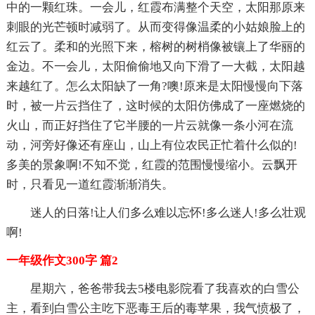
中的一颗红珠。一会儿，红霞布满整个天空，太阳那原来
刺眼的光芒顿时减弱了。从而变得像温柔的小姑娘脸上的
红云了。柔和的光照下来，榕树的树梢像被镶上了华丽的
金边。不一会儿，太阳偷偷地又向下滑了一大截，太阳越
来越红了。怎么太阳缺了一角?噢!原来是太阳慢慢向下落
时，被一片云挡住了，这时候的太阳仿佛成了一座燃烧的
火山，而正好挡住了它半腰的一片云就像一条小河在流
动，河旁好像还有座山，山上有位农民正忙着什么似的!
多美的景象啊!不知不觉，红霞的范围慢慢缩小。云飘开
时，只看见一道红霞渐渐消失。
迷人的日落!让人们多么难以忘怀!多么迷人!多么壮观
啊!
一年级作文300字 篇2
星期六，爸爸带我去5楼电影院看了我喜欢的白雪公
主，看到白雪公主吃下恶毒王后的毒苹果，我气愤极了，