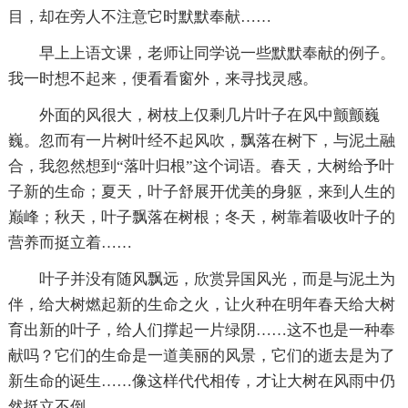
目，却在旁人不注意它时默默奉献……
早上上语文课，老师让同学说一些默默奉献的例子。
我一时想不起来，便看看窗外，来寻找灵感。
外面的风很大，树枝上仅剩几片叶子在风中颤颤巍
巍。忽而有一片树叶经不起风吹，飘落在树下，与泥土融
合，我忽然想到“落叶归根”这个词语。春天，大树给予叶
子新的生命；夏天，叶子舒展开优美的身躯，来到人生的
巅峰；秋天，叶子飘落在树根；冬天，树靠着吸收叶子的
营养而挺立着……
叶子并没有随风飘远，欣赏异国风光，而是与泥土为
伴，给大树燃起新的生命之火，让火种在明年春天给大树
育出新的叶子，给人们撑起一片绿阴……这不也是一种奉
献吗？它们的生命是一道美丽的风景，它们的逝去是为了
新生命的诞生……像这样代代相传，才让大树在风雨中仍
然挺立不倒。