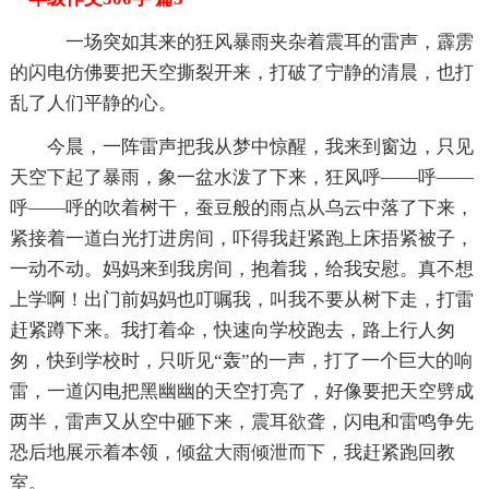
一场突如其来的狂风暴雨夹杂着震耳的雷声，霹雳
的闪电仿佛要把天空撕裂开来，打破了宁静的清晨，也打
乱了人们平静的心。
今晨，一阵雷声把我从梦中惊醒，我来到窗边，只见
天空下起了暴雨，象一盆水泼了下来，狂风呼——呼——
呼——呼的吹着树干，蚕豆般的雨点从乌云中落了下来，
紧接着一道白光打进房间，吓得我赶紧跑上床捂紧被子，
一动不动。妈妈来到我房间，抱着我，给我安慰。真不想
上学啊！出门前妈妈也叮嘱我，叫我不要从树下走，打雷
赶紧蹲下来。我打着伞，快速向学校跑去，路上行人匆
匆，快到学校时，只听见“轰”的一声，打了一个巨大的响
雷，一道闪电把黑幽幽的天空打亮了，好像要把天空劈成
两半，雷声又从空中砸下来，震耳欲聋，闪电和雷鸣争先
恐后地展示着本领，倾盆大雨倾泄而下，我赶紧跑回教
室。