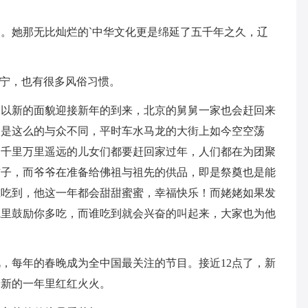
。她那无比灿烂的`中华文化更是绵延了五千年之久，辽
济宁，也有很多风俗习惯。
，以新的面貌迎接新年的到来，北京的舅舅一家也会赶回来
天是这么的与众不同，平时车水马龙的大街上如今空空荡
，千里万里遥远的儿女们都要赶回家过年，人们都在为团聚
饺子，而爷爷在准备给佛祖与祖先的供品，即是祭奠也是能
谁吃到，他这一年都会甜甜蜜蜜，幸福快乐！而姥姥如果发
碗里鼓励你多吃，而谁吃到就会兴奋的叫起来，大家也为他
，每年的春晚成为全中国最关注的节目。接近12点了，新
着新的一年里红红火火。