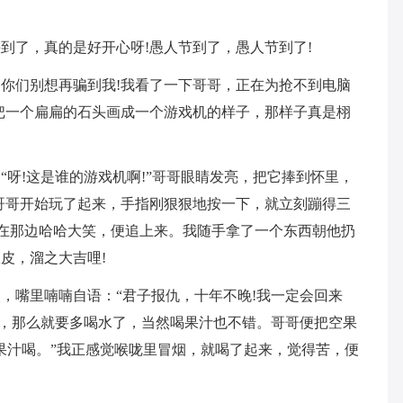
到了，真的是好开心呀!愚人节到了，愚人节到了!
你们别想再骗到我!我看了一下哥哥，正在为抢不到电脑
把一个扁扁的石头画成一个游戏机的样子，那样子真是栩
呀!这是谁的游戏机啊!”哥哥眼睛发亮，把它捧到怀里，
哥哥开始玩了起来，手指刚狠狠地按一下，就立刻蹦得三
我在那边哈哈大笑，便追上来。我随手拿了一个东西朝他扔
皮，溜之大吉哩!
，嘴里喃喃自语：“君子报仇，十年不晚!我一定会回来
热，那么就要多喝水了，当然喝果汁也不错。哥哥便把空果
果汁喝。”我正感觉喉咙里冒烟，就喝了起来，觉得苦，便