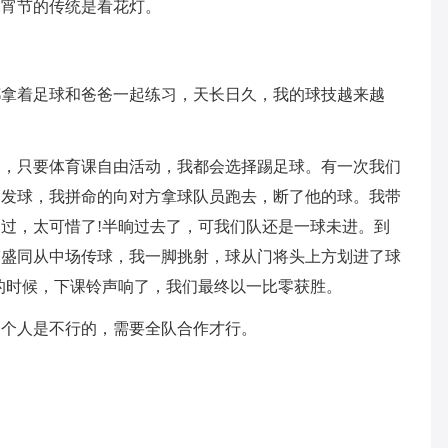
元宵节的传统是看花灯。
都拿着足球和爸爸一起练习，天长日久，我的球技越来越
了，只要体育课自由活动，我都会选择踢足球。有一次我们
场发球，我拼命的向对方拿球队员跑去，断了他的球。我带
过，太可惜了!半晌过去了，可我们队还是一球未进。到
韩盛同从中场传球，我一脚挑射，球从门将头上方划进了球
的时候，下课铃声响了，我们最终以一比零获胜。
一个人是不行的，需要全队合作才行。
。