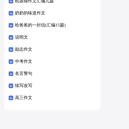
8篇）
机器猫作文汇编九篇
奶奶的味道作文
给爸爸的一封信(汇编15篇)
说明文
励志作文
中考作文
名言警句
续写改写
高三作文