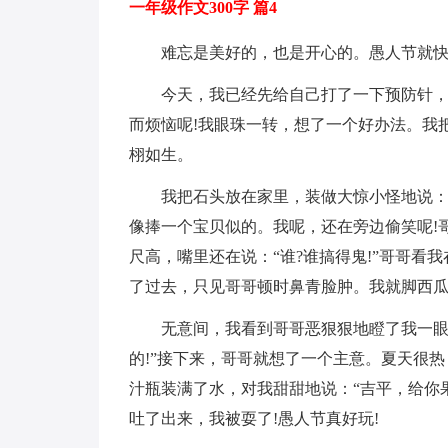
一年级作文300字 篇4
难忘是美好的，也是开心的。愚人节就快
今天，我已经先给自己打了一下预防针，
而烦恼呢!我眼珠一转，想了一个好办法。我
栩如生。
我把石头放在家里，装做大惊小怪地说：“
像捧一个宝贝似的。我呢，还在旁边偷笑呢!
尺高，嘴里还在说：“谁?谁搞得鬼!”哥哥看
了过去，只见哥哥顿时鼻青脸肿。我就脚西瓜
无意间，我看到哥哥恶狠狠地瞪了我一眼
的!”接下来，哥哥就想了一个主意。夏天很
汁瓶装满了水，对我甜甜地说：“吉平，给你
吐了出来，我被耍了!愚人节真好玩!