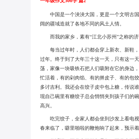
一年级作文300字 篇2
中国是一个泱泱大国，更是一个文明古国
阔的疆域造就了各地不同的风土人情。
而我的家乡，素有“江北小苏州”之称的
每当过年时，人们都会穿上新衣、新鞋
过年。终于到了大年三十这一天，只有这一
荡，家像一块吸铁石把人们吸附在它的身边
忙活着，有的剁肉馅、有的擀皮子、有的包
多讨吉利。我还会在饺子皮中包上糖，传说
现自己碗里有糖饺子总会悄悄夹到孩子们的
高兴。
吃完饺子，全家人都会坐到沙发上看电视
春来临了，噼里啪啦的鞭炮响了起来，预示