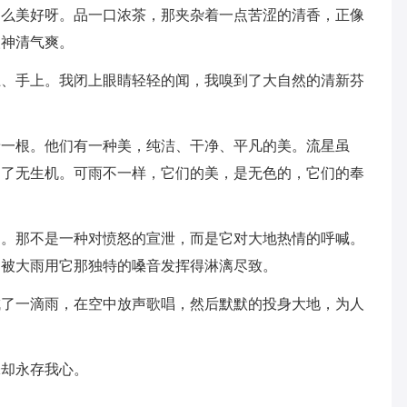
多么美好呀。品一口浓茶，那夹杂着一点苦涩的清香，正像
人神清气爽。
上、手上。我闭上眼睛轻轻的闻，我嗅到了大自然的清新芬
着一根。他们有一种美，纯洁、干净、平凡的美。流星虽
却了无生机。可雨不一样，它们的美，是无色的，它们的奉
的。那不是一种对愤怒的宣泄，而是它对大地热情的呼喊。
则被大雨用它那独特的嗓音发挥得淋漓尽致。
成了一滴雨，在空中放声歌唱，然后默默的投身大地，为人
味却永存我心。