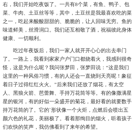
右，我们开始吃夜饭了。一共有8个菜，有鱼、鸭子、包
菜、牛肉、土豆丝等等，其中，土豆丝是我最喜欢吃的菜
之一，吃起来酸酸甜甜的、脆脆的，让人回味无穷。鱼的
味道鲜美，丝滑润口。我们还互相敬了酒，祝福彼此身体
健康、一切顺利。
吃过年夜饭后，我们一家人就开开心心的出去串门
了。一路上，我看到家家户户门口都烧着火，我感到很奇
怪，这是为什么呢？我问张梦田，张梦田说：“这是我们
这里的一种风俗习惯，有的人还会一直烧到天亮呢！象征
着日子过得红红火火。”后来我们还放了烟花，有太空
人、黑狼火箭、芭蕾舞、手持万花筒等等。有的像撒满星
星的银河，有的好似一朵盛开的菊花，最好看的就要数手
持万花筒的了。它的`形状像一个火炬，点燃后会喷出五
颜六色的礼花，美丽极了。看着那绚目的烟火，听着孩子
们欢快的笑声，我仿佛看到了来年的希望。