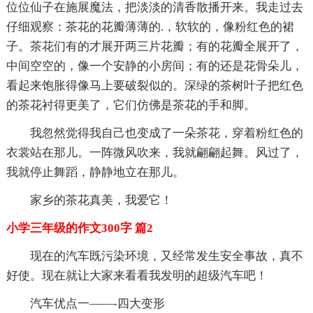
位位仙子在施展魔法，把淡淡的清香散播开来。我走过去
仔细观察：茶花的花瓣薄薄的.，软软的，像粉红色的裙
子。茶花们有的才展开两三片花瓣；有的花瓣全展开了，
中间空空的，像一个安静的小房间；有的还是花骨朵儿，
看起来饱胀得像马上要破裂似的。深绿的茶树叶子把红色
的茶花衬得更美了，它们仿佛是茶花的手和脚。
我忽然觉得我自己也变成了一朵茶花，穿着粉红色的
衣裳站在那儿。一阵微风吹来，我就翩翩起舞。风过了，
我就停止舞蹈，静静地立在那儿。
家乡的茶花真美，我爱它！
小学三年级的作文300字 篇2
现在的汽车既污染环境，又经常发生安全事故，真不
好使。现在就让大家来看看我发明的超级汽车吧！
汽车优点一——-四大变形