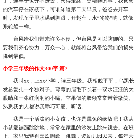
了，连车子也开不进去，只得走路。更糟糕的事，我爸爸
的汽车停在家楼下，可谁知道第二天早晨，爸爸去开车
时，发现车子里水满到脚跟，开起车，水“咚咚”响，就像
乘轮船一样。
台风给我们带来许多不便，但台风是可以防御的。只
要我们齐心协力，万众一心，就能将台风带给我们的损失
降到最低。
小学三年级的作文300字 篇7
我叫xx，上xx小学，读三年级。我相貌平平，乌黑长
发总爱扎一个独辫子。弯弯的眉毛下长着一双水汪汪的大
眼睛和一张红润润的小嘴。苹果似的脸颊常常带着微笑。
熟悉我的人都说我乖巧可爱、听话。
我是一个活泼的小女孩，也许是属兔的缘故吧！我从
小就爱蹦蹦跳跳地，常常在家里的沙发上跳来跳去。在班
上、家里我特别喜欢唱歌、跳舞，读幼儿园以来，每年六