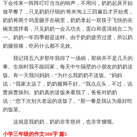
下会传来一阵阵叮叮当当的响声，不用问，奶奶起床开始
做早餐了，只见奶奶仔细的'将米淘上三四遍后才开始煮，
奶奶将两个鸡蛋砸开在碗里，奶奶拿起一双筷子飞快的在
碗里搅拌着，只见奶奶一会儿功夫，蛋白和蛋清就合二为
一。奶奶一年四季都是这样。由于奶奶疲劳过度，所以奶
奶腿很痛，吃药什么都不见效。
我记得五六岁那年我得了一场病，那病并不是几天的
事。生病时我不能回家，每天中午隔壁的小朋友的奶奶送
饭。有一天我问妈妈：“为什么我奶奶不送饭。”妈妈
说：“我家太远了，奶奶腿脚不好。”我点点头，不过，说
曹操曹操到。奶奶真的送饭来看我了，爸爸对奶奶
说：“您下次别大老远的送饭了。”那一餐是我认为最好吃
的饭菜。
这就是我奶奶，奶奶非常慈祥，也非常慷慨。
小学三年级的作文300字 篇5