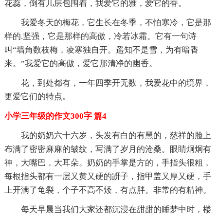
花蕊，倒有几层包围着，我爱它的雅，爱它的香。
我爱冬天的梅花，它生长在冬季，不怕寒冷，它是那
样的.坚强，它是那样的高傲，冷若冰霜。它有一句诗
叫“墙角数枝梅，凌寒独自开。遥知不是雪，为有暗香
来。”我爱它的高傲，爱它那清净的幽香。
花，到处都有，一年四季开无数，我爱花中的境界，
更爱它们的特点。
小学三年级的作文300字 篇4
我的奶奶六十六岁，头发有白的有黑的，慈祥的脸上
布满了密密麻麻的皱纹，写满了岁月的沧桑。眼睛炯炯有
神，大嘴巴，大耳朵。奶奶的手掌是方的，手指头很粗，
每根指头都有一层又黄又硬的趼子，指甲盖又厚又硬，手
上开满了龟裂，个子不高不矮，有点胖。非常的有精神。
每天早晨当我们大家还都沉浸在甜甜的睡梦中时，楼