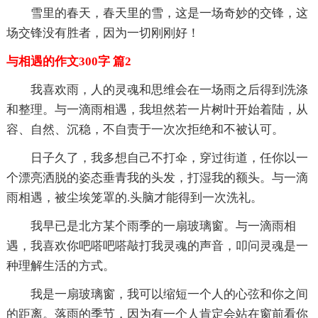
雪里的春天，春天里的雪，这是一场奇妙的交锋，这
场交锋没有胜者，因为一切刚刚好！
与相遇的作文300字 篇2
我喜欢雨，人的灵魂和思维会在一场雨之后得到洗涤
和整理。与一滴雨相遇，我坦然若一片树叶开始着陆，从
容、自然、沉稳，不自责于一次次拒绝和不被认可。
日子久了，我多想自己不打伞，穿过街道，任你以一
个漂亮洒脱的姿态垂青我的头发，打湿我的额头。与一滴
雨相遇，被尘埃笼罩的.头脑才能得到一次洗礼。
我早已是北方某个雨季的一扇玻璃窗。与一滴雨相
遇，我喜欢你吧嗒吧嗒敲打我灵魂的声音，叩问灵魂是一
种理解生活的方式。
我是一扇玻璃窗，我可以缩短一个人的心弦和你之间
的距离。落雨的季节，因为有一个人肯定会站在窗前看你