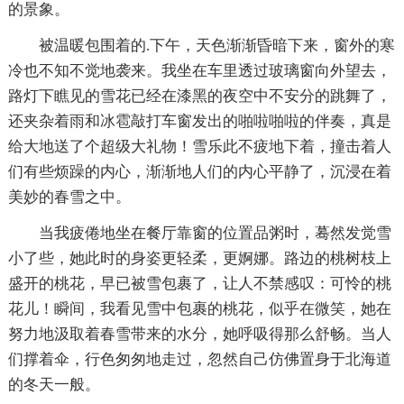
的景象。
被温暖包围着的.下午，天色渐渐昏暗下来，窗外的寒
冷也不知不觉地袭来。我坐在车里透过玻璃窗向外望去，
路灯下瞧见的雪花已经在漆黑的夜空中不安分的跳舞了，
还夹杂着雨和冰雹敲打车窗发出的啪啦啪啦的伴奏，真是
给大地送了个超级大礼物！雪乐此不疲地下着，撞击着人
们有些烦躁的内心，渐渐地人们的内心平静了，沉浸在着
美妙的春雪之中。
当我疲倦地坐在餐厅靠窗的位置品粥时，蓦然发觉雪
小了些，她此时的身姿更轻柔，更婀娜。路边的桃树枝上
盛开的桃花，早已被雪包裹了，让人不禁感叹：可怜的桃
花儿！瞬间，我看见雪中包裹的桃花，似乎在微笑，她在
努力地汲取着春雪带来的水分，她呼吸得那么舒畅。当人
们撑着伞，行色匆匆地走过，忽然自己仿佛置身于北海道
的冬天一般。