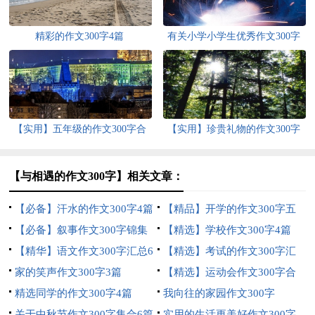
精彩的作文300字4篇
有关小学小学生优秀作文300字
汇总7篇
【实用】五年级的作文300字合
【实用】珍贵礼物的作文300字
集8篇
合集五篇
【与相遇的作文300字】相关文章：
【必备】汗水的作文300字4篇
【精品】开学的作文300字五
【必备】叙事作文300字锦集
篇
【精选】学校作文300字4篇
10篇
【精华】语文作文300字汇总6
【精选】考试的作文300字汇
篇
家的笑声作文300字3篇
总十篇
【精选】运动会作文300字合
精选同学的作文300字4篇
集6篇
我向往的家园作文300字
关于中秋节作文300字集合6篇
实用的生活更美好作文300字