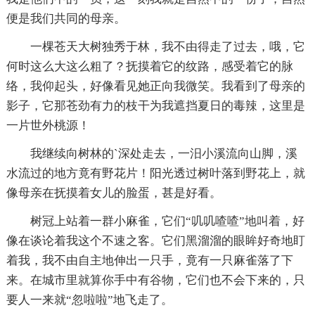
便是我们共同的母亲。
一棵苍天大树独秀于林，我不由得走了过去，哦，它
何时这么大这么粗了？抚摸着它的纹路，感受着它的脉
络，我仰起头，好像看见她正向我微笑。我看到了母亲的
影子，它那苍劲有力的枝干为我遮挡夏日的毒辣，这里是
一片世外桃源！
我继续向树林的`深处走去，一汨小溪流向山脚，溪
水流过的地方竟有野花片！阳光透过树叶落到野花上，就
像母亲在抚摸着女儿的脸蛋，甚是好看。
树冠上站着一群小麻雀，它们“叽叽喳喳”地叫着，好
像在谈论着我这个不速之客。它们黑溜溜的眼眸好奇地盯
着我，我不由自主地伸出一只手，竟有一只麻雀落了下
来。在城市里就算你手中有谷物，它们也不会下来的，只
要人一来就“忽啦啦”地飞走了。